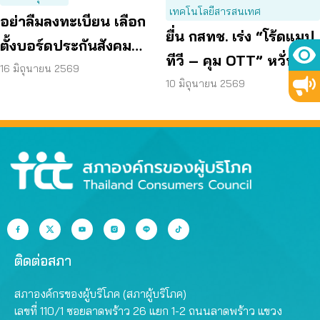
เทคโนโลยีสารสนเทศ
อย่าลืมลงทะเบียน เลือก
ยื่น กสทช. เร่ง “โร้ดแมป
ตั้งบอร์ดประกันสังคม
ทีวี – คุม OTT” หวั่นจอ
ก่อน 15 ก.ค. แล้วเตรียม
16 มิถุนายน 2569
ดับ ซ้ำเติมกลุ่มเปราะบาง
10 มิถุนายน 2569
เข้าคูหา 27 ก.ย. นี้
ติดต่อสภา
สภาองค์กรของผู้บริโภค (สภาผู้บริโภค)
เลขที่ 110/1 ซอยลาดพร้าว 26 แยก 1-2 ถนนลาดพร้าว แขวง