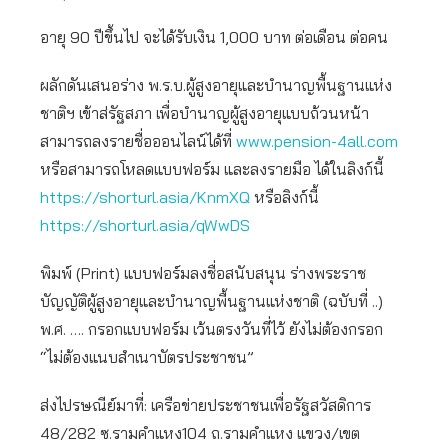
อายุ 90 ปีขึ้นไป จะได้รับเงิน 1,000 บาท ต่อเดือน ต่อคน
ผลักดันเสนอร่าง พ.ร.บ.ผู้สูงอายุและบำนาญพื้นฐานแห่ง
ชาติฯ เข้าส่รัฐสภา เพื่อบำนาญผู้สูงอายุแบบถ้วนหน้า
สามารถลงรายชื่อออนไลน์ได้ที่
www.pension-4all.com
หรือสามารถโหลดแบบฟอร์ม และลงรายมือ ได้ในลิงก์นี้
https://shorturl.asia/KnmXQ
หรือลิงก์นี้
https://shorturl.asia/qWwDS
พิมพ์ (Print) แบบฟอร์มลงชื่อสนับสนุน ร่างพระราช
บัญญัติผู้สูงอายุและบำนาญพื้นฐานแห่งชาติ (ฉบับที่ ..)
พ.ศ. …. กรอกแบบฟอร์ม เว้นตรงวันที่ไว้ ยังไม่ต้องกรอก
“ไม่ต้องแนบสำเนาบัตรประชาชน”
ส่งไปรษณีย์มาที่: เครือข่ายประชาชนเพื่อรัฐสวัสดิการ
48/282 ซ.รามคำแหง104 ถ.รามคำแหง แขวง/เขต