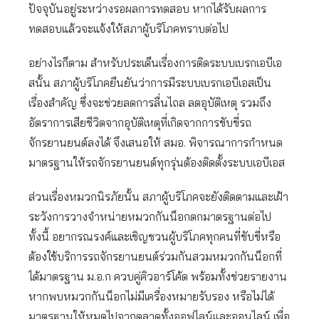
ปัจจุบันอยู่ระหว่างรอผลการทดสอบ หากได้รับผลการ
ทดสอบแล้วจะแจ้งให้สภาผู้บริโภคทราบต่อไป
อย่างไรก็ตาม สำหรับประเด็นเรื่องการติดระบบเบรกเอบีเอ
สนั้น สภาผู้บริโภคยืนยันว่าการมีระบบเบรกเอบีเอสเป็น
เรื่องสำคัญ ซึ่งจะช่วยลดการลื่นไถล ลดอุบัติเหตุ รวมถึง
อัตราการเสียชีวิตจากอุบัติเหตุที่เกิดจากการขับขี่รถ
จักรยานยนต์ลงได้ จึงเสนอให้ สมอ. พิจารณาการกำหนด
มาตรฐานให้รถจักรยานยนต์ทุกรุ่นต้องติดตั้งระบบเอบีเอส
ส่วนเรื่องหมวกนิรภัยนั้น สภาผู้บริโภคจะยังติดตามและเฝ้า
ระวังการวางจำหน่ายหมวกกันน็อกตกมาตรฐานต่อไป
ทั้งนี้ อยากรณรงค์และเชิญชวนผู้บริโภคทุกคนที่ขับขี่หรือ
ต้องใช้บริการรถจักรยานยนต์ร่วมกันสวมหมวกกันน็อกที่
ได้มาตรฐาน ม.อ.ก ควบคู่คิวอาร์โค้ด พร้อมทั้งช่วยรายงาน
หากพบหมวกกันน็อกไม่มีเครื่องหมายรับรอง หรือไม่ได้
มาตรฐานให้หมดไปจากตลาดทั้งออฟไลน์และออนไลน์ เพื่อ