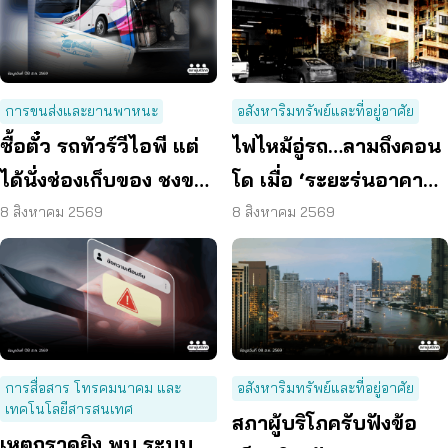
การขนส่งและยานพาหนะ
อสังหาริมทรัพย์และที่อยู่อาศัย
ซื้อตั๋ว รถทัวร์วีไอพี แต่
ไฟไหม้อู่รถ…ลามถึงคอน
ได้นั่งช่องเก็บของ ชงขน
โด เมื่อ ‘ระยะร่นอาคาร’
ส่งฯ คุมเข้มทุกจุดตรวจ
ถูกละเลย ผู้บริโภคจึงต้อง
8 สิงหาคม 2569
8 สิงหาคม 2569
เสี่ยง
การสื่อสาร โทรคมนาคม และ
อสังหาริมทรัพย์และที่อยู่อาศัย
เทคโนโลยีสารสนเทศ
สภาผู้บริโภครับฟังข้อ
เหตุกราดยิง พบ ระบบ