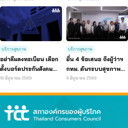
วัย
เสนอรวมกองทุนสุขภาพ
บริการสุขภาพ
บริการสุขภาพ
อย่าลืมลงทะเบียน เลือก
ยื่น 4 ข้อเสนอ ถึงผู้ว่าฯ
ตั้งบอร์ดประกันสังคม
กทม. ดันระบบสุขภาพ
ก่อน 15 ก.ค. แล้วเตรียม
คนกรุงไร้รอยต่อ
16 มิถุนายน 2569
9 มิถุนายน 2569
เข้าคูหา 27 ก.ย. นี้