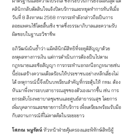
มาตรฐานและความโปร่งใส ซึ่งกระบวนการยังไม่สิ้นสุด แต่
คลินิกกลับตัดสินใจแจ้งปิดบริการและหยุดทำการทันทีเมื่อ
วันที่ 8 สิงหาคม 2568 การกระทำดังกล่าวถือเป็นการ
ลอยแพคนไข้โดยสิ้นเชิง ขาดซึ่งธรรมาภิบาลและความรับ
ผิดชอบในฐานะวิชาชีพ
อภิวัฒน์เน้นย้ำว่า แม้คลินิกมีสิทธิที่จะยุติสัญญาด้วย
เหตุผลทางการเงิน แต่การดำเนินการต้องเป็นไปตาม
กฎหมายและข้อสัญญา การกระทำนอกเหนือกฎหมายเช่น
นี้ย่อมสร้างความเดือดร้อนให้ประชาชนอย่างหลีกเลี่ยงไม่
ได้ เหตุการณ์นี้จึงเป็นบทเรียนสำคัญที่กระตุ้นให้ กทม. ต้อง
หันมาพึ่งพาระบบสาธารณสุขของตัวเองมากขึ้น เช่น การ
ยกระดับโรงพยาบาลชุมชนและศูนย์สาธารณสุข โดยการ
เพิ่มบุคลากรและขยายการให้บริการ เพื่อเตรียมพร้อมรับมือ
กับสถานการณ์ที่ไม่คาดคิดในระยะยาว
โสภณ หนูรัตน์
หัวหน้าฝ่ายคุ้มครองและพิทักษ์สิทธิผู้