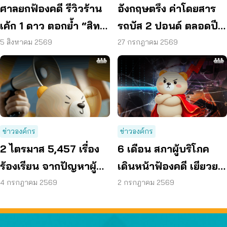
ศาลยกฟ้องคดี รีวิวร้าน
อังกฤษตรึง ค่าโดยสาร
เค้ก 1 ดาว ตอกย้ำ “สิทธิ
รถบัส 2 ปอนด์ ตลอดปี
ผู้บริโภค” แสดงความคิด
70 ลดค่าครองชีพ
5 สิงหาคม 2569
27 กรกฎาคม 2569
เห็นโดยสุจริต
ข่าวองค์กร
ข่าวองค์กร
2 ไตรมาส 5,457 เรื่อง
6 เดือน สภาผู้บริโภค
ร้องเรียน จากปัญหาผู้
เดินหน้าฟ้องคดี เยียวยา
บริโภค สู่การดันนโยบาย
ได้กว่า 44 ล้านบาท
4 กรกฎาคม 2569
2 กรกฎาคม 2569
ทั่วประเทศ