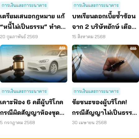
การเงินและการธนาคาร
การเงินและการธนาคาร
เตรียมเสนอกฎหมาย แก้
บทเรียนดอกเบี้ยซ้ำซ้อน
“หนี้ไม่เป็นธรรม” ทำคน
จาก 2 บริษัทยักษ์ เตือน
ไทยติดกับดัก
ต้องรู้ทัน สัญญาเงินกู้
20 กุมภาพันธ์ 2569
15 สิงหาคม 2568
การเงินและการธนาคาร
การเงินและการธนาคาร
เคาะฟ้อง 6 คดีผู้บริโภค
ชัยชนะของผู้บริโภค!
กรณีผิดสัญญาห้องชุด
กรณีสัญญาไม่เป็นธรรม
บ้านจัดสรร รถไฟฟ้า ถูก
– ไฟแนนซ์ไม่คืนเล่มรถ
5 กรกฎาคม 2568
30 เมษายน 2568
ดูดเงิน