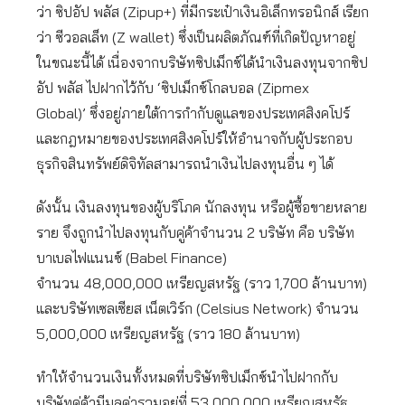
ว่า ซิปอัป พลัส (Zipup+) ที่มีกระเป๋าเงินอิเล็กทรอนิกส์ เรียก
ว่า ซีวอลเล็ท (Z wallet) ซึ่งเป็นผลิตภัณฑ์ที่เกิดปัญหาอยู่
ในขณะนี้ได้ เนื่องจากบริษัทซิปเม็กซ์ได้นำเงินลงทุนจากซิป
อัป พลัส ไปฝากไว้กับ ‘ซิปเม็กซ์โกลบอล (Zipmex
Global)’ ซึ่งอยู่ภายใต้การกำกับดูแลของประเทศสิงคโปร์
และกฎหมายของประเทศสิงคโปร์ให้อำนาจกับผู้ประกอบ
ธุรกิจสินทรัพย์ดิจิทัลสามารถนำเงินไปลงทุนอื่น ๆ ได้
ดังนั้น เงินลงทุนของผู้บริโภค นักลงทุน หรือผู้ซื้อขายหลาย
ราย จึงถูกนำไปลงทุนกับคู่ค้าจำนวน 2 บริษัท คือ บริษัท
บาเบลไฟแนนซ์ (Babel Finance)
จำนวน 48,000,000 เหรียญสหรัฐ (ราว 1,700 ล้านบาท)
และบริษัทเซลเซียส เน็ตเวิร์ก (Celsius Network) จำนวน
5,000,000 เหรียญสหรัฐ (ราว 180 ล้านบาท)
ทำให้จำนวนเงินทั้งหมดที่บริษัทซิปเม็กซ์นำไปฝากกับ
บริษัทคู่ค้ามีมูลค่ารวมอยู่ที่ 53,000,000 เหรียญสหรัฐ