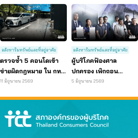
อสังหาริมทรัพย์และที่อยู่อาศัย
อสังหาริมทรัพย์และที่อยู่อาศัย
ตรวจซ้ำ 5 คอนโดเข้า
ผู้บริโภคฟ้องศาล
ข่ายผิดกฎหมาย ใน กทม.
ปกครอง เพิกถอน
พบยังไม่แก้ไข ปล่อยผู้
ผังเมืองรวม กทม. ฉบับ
11 มิถุนายน 2569
5 มิถุนายน 2569
อาศัยเสี่ยงภัย
ใหม่ เหตุกระทบสิทธิ –
คุณภาพชีวิต