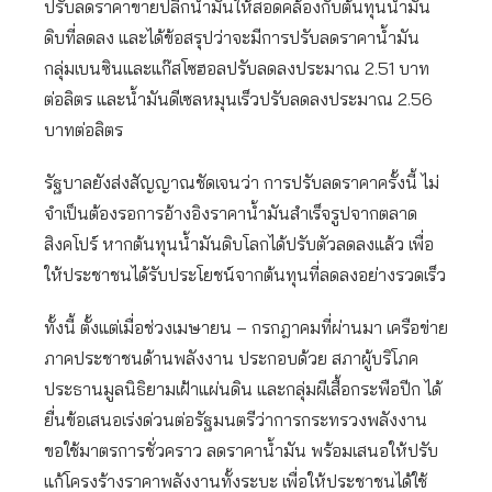
ปรับลดราคาขายปลีกน้ำมันให้สอดคล้องกับต้นทุนน้ำมัน
ดิบที่ลดลง และได้ข้อสรุปว่าจะมีการปรับลดราคาน้ำมัน
กลุ่มเบนซินและแก๊สโซฮอลปรับลดลงประมาณ 2.51 บาท
ต่อลิตร และน้ำมันดีเซลหมุนเร็วปรับลดลงประมาณ 2.56
บาทต่อลิตร
รัฐบาลยังส่งสัญญาณชัดเจนว่า การปรับลดราคาครั้งนี้ ไม่
จำเป็นต้องรอการอ้างอิงราคาน้ำมันสำเร็จรูปจากตลาด
สิงคโปร์ หากต้นทุนน้ำมันดิบโลกได้ปรับตัวลดลงแล้ว เพื่อ
ให้ประชาชนได้รับประโยชน์จากต้นทุนที่ลดลงอย่างรวดเร็ว
ทั้งนี้ ตั้งแต่เมื่อช่วงเมษายน – กรกฎาคมที่ผ่านมา เครือข่าย
ภาคประชาชนด้านพลังงาน ประกอบด้วย สภาผู้บริโภค
ประธานมูลนิธิยามเฝ้าแผ่นดิน และกลุ่มผีเสื้อกระพือปีก ได้
ยื่นข้อเสนอเร่งด่วนต่อรัฐมนตรีว่าการกระทรวงพลังงาน
ขอใช้มาตรการชั่วคราว ลดราคาน้ำมัน พร้อมเสนอให้ปรับ
แก้โครงร้างราคาพลังงานทั้งระบะ เพื่อให้ประชาชนได้ใช้