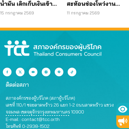
น้ำมัน เลิกเก็บเงินเข้า
สะท้อนช่องโหว่งาน
กองทุน เอื้อโรงกลั่น
ก่อสร้าง จี้ตรวจ
15 กรกฎาคม 2569
11 กรกฎาคม 2569
โครงสร้างใต้ดินทั้งระบบ
ติดต่อสภา
สภาองค์กรของผู้บริโภค (สภาผู้บริโภค)
เลขที่ 110/1 ซอยลาดพร้าว 26 แยก 1-2 ถนนลาดพร้าว แขวง
จอมพล เขตจตุจักรกรุงเทพมหานคร 10900
E-mail :
contact@tcc.or.th
โทรศัพท์ 0-2938-1502