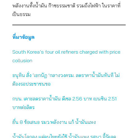
พลังงานทั้งน้ำมัน ก๊าซธรรมชาติ รวมถึงไฟฟ้า ในราคาที่
เป็นธรรม
ที่มาข้อมูล
South Korea’s four oil refiners charged with price
collusion
อนุทิน สั่ง ‘เอกนัฏ ’กลางวงครม. ลดราคาน้ำมันทันที ไม่
ต้องรอประชาชนขอ
กบน. เคาะลดราคาน้ำมัน ดีเซล 2.56 บาท เบนซิน 2.51
บาทต่อลิตร
ยื่น 8 ข้อเสนอ รมว.พลังงาน แก้ น้ำมันแพง
น้ำมันโลกลง แต่คนไทยยังใช้ น้ำมันแพง รสนา จี้รัฐลด