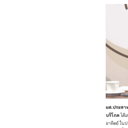
ผศ.ประสาท
บริโภค
ได้เ
อาทิตย์ ในป