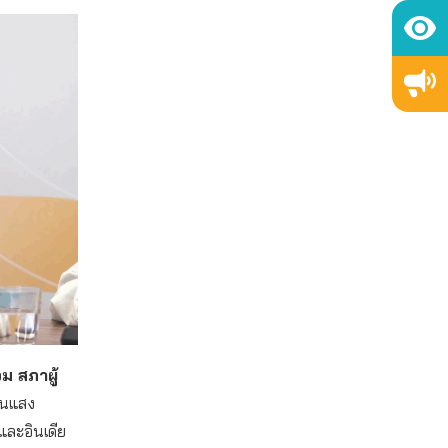
ม สภาผู้
านแสง
และอินเดีย