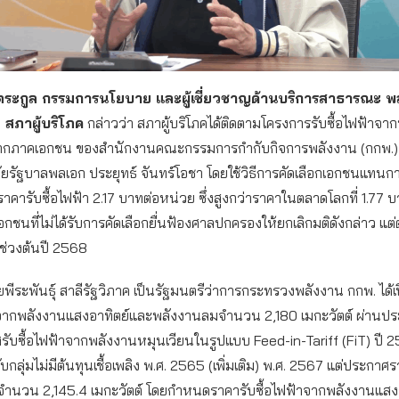
ตระกูล กรรมการนโยบาย และผู้เชี่ยวชาญด้านบริการสาธารณะ 
ม สภาผู้บริโภค
กล่าวว่า สภาผู้บริโภคได้ติดตามโครงการรับซื้อไฟฟ้าจา
ากภาคเอกชน ของสำนักงานคณะกรรมการกำกับกิจการพลังงาน (กกพ.) ตั
ยรัฐบาลพลเอก ประยุทธ์ จันทร์โอชา โดยใช้วิธีการคัดเลือกเอกชนแทนกา
ารับซื้อไฟฟ้า 2.17 บาทต่อหน่วย ซึ่งสูงกว่าราคาในตลาดโลกที่ 1.77 
อกชนที่ไม่ได้รับการคัดเลือกยื่นฟ้องศาลปกครองให้ยกเลิกมติดังกล่าว แต่
ช่วงต้นปี 2568
ีระพันธุ์ สาลีรัฐวิภาค เป็นรัฐมนตรีว่าการกระทรวงพลังงาน กกพ. ได้
้าจากพลังงานแสงอาทิตย์และพลังงานลมจำนวน 2,180 เมกะวัตต์ ผ่านป
ศรับซื้อไฟฟ้าจากพลังงานหมุนเวียนในรูปแบบ Feed-in-Tariff (FiT) ปี 
ลุ่มไม่มีต้นทุนเชื้อเพลิง พ.ศ. 2565 (เพิ่มเติม) พ.ศ. 2567 แต่ประกาศราย
กจำนวน 2,145.4 เมกะวัตต์ โดยกำหนดราคารับซื้อไฟฟ้าจากพลังงานแสง