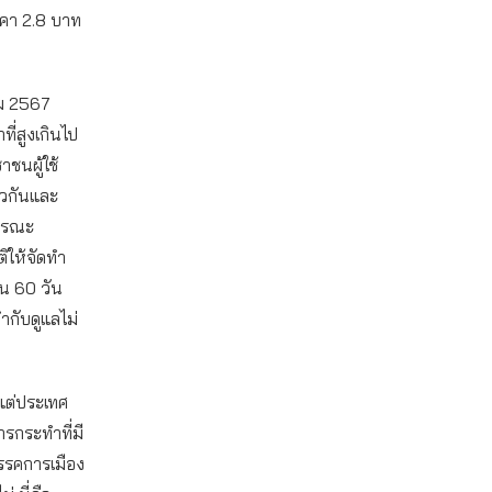
าคา 2.8 บาท
คม 2567
ี่สูงเกินไป
าชนผู้ใช้
ยวกันและ
ธารณะ
ิให้จัดทำ
ใน 60 วัน
ำกับดูแลไม่
้แต่ประเทศ
รกระทำที่มี
รรคการเมือง