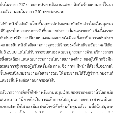
้นดินในราคา 2.17 บาทต่อหน่วย พลังงานแสงอาทิตย์พร้อมแบตเตอรี่ในร
ละพลังงานลมในราคา 3.10 บาทต่อหน่วย
คได้ทำหนังสือคัดค้านโดยยื่นอุทธรณ์ประกาศฉบับดังกล่าวในเดือนตุลา
ามีปัญหาในกระบวนการรับซื้อหลายประการโดยเฉพาะอย่างยิ่งเรื่องราคาท
กับต้นทุนที่มีการเปลี่ยนแปลงลดลงอย่างต่อเนื่อง ซึ่งจะเป็นภาระกับประช
คต และยื่นหนังสือติดตามการอุทธรณ์อีกสองครั้งในเดือนธันวาคมปีเดี
พันธ์ 2568 แต่ไม่ได้รับการตอบสนอง คณะอนุกรรมการด้านบริการสา
ะสิ่งแวดล้อม และคณะกรรมการนโยบายสภาองค์กร ของผู้บริโภคจึงมีมต
เลยการคุ้มครองผู้บริโภคยื่นต่อ กกพ. ซึ่ง กกพ. มีหน้าที่ต้องชี้แจงภาย
ชี้แจงจะเปิดเผยรายงานต่อสาธารณะ ให้ประชาชนได้รับรู้ว่าหน่วยงานก
่ และจะยื่นฟ้องต่อศาลปกครองต่อไป
ข้อสังเกตว่าการจัดซื้อไฟฟ้าพลังงานหมุนเวียนของเราแพงกว่าทั่วโลก แม
 รสนากล่าว “นี่อาจถือเป็นการผลักภาระไปอยู่บนบ่าของประชาชน เป็นกา
แอบแฝงหรือไม่ และมีผลประโยชน์ทับซ้อนกับทุนพลังงานที่สนับสนุนพ