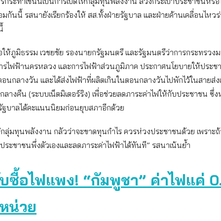
ารกระทำเช่นนี้เป็นการเปิดให้กลุ่มทุนพลังงาน ล้วงกระเป๋าประชาชนหรือไม
มกันนี้ รสนายังเรียกร้องให้ สส.ทั้งฝ่ายรัฐบาล และฝ่ายค้านเคลื่อนไหวร่
ี้
ได้ขอให้ภูมิธรรม เวชยชัย รองนายกรัฐมนตรี และรัฐมนตรีว่าการกระทรวงม
การไฟฟ้านครหลวง และการไฟฟ้าส่วนภูมิภาค ประกาศนโยบายให้ประชาช
อนกลางวัน และได้ส่งไฟฟ้าที่ผลิตเกินในตอนกลางวันไปพักไว้ในสายส่งเ
ลางคืน (ระบบเน็ตมิเตอร์ริง) เพื่อช่วยลดภาระค่าไฟให้กับประชาชน ซึ่
้รัฐบาลได้คะแนนนิยมก่อนยุบสภาอีกด้วย
่กลุ่มทุนพลังงาน กลัวว่าจะขาดทุนกำไร ควรห่วงประชาชนด้วย เพราะถ้า
ากับประชาชนพึ่งตัวเองและลดภาระค่าไฟฟ้าได้ทันที” รสนาเน้นย้ำ
ับซื้อไฟแพง! “กัมพูชา” ค่าไฟแค่ 0
หน่วย