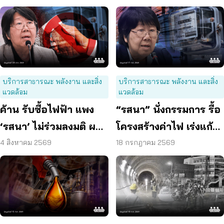
บริการสาธารณะ พลังงาน และสิ่ง
บริการสาธารณะ พลังงาน และสิ่ง
แวดล้อม
แวดล้อม
ค้าน รับซื้อไฟฟ้า แพง
“รสนา” นั่งกรรมการ รื้อ
‘รสนา’ ไม่ร่วมลงมติ ผลัก
โครงสร้างค่าไฟ เร่งแก้
ผู้บริโภค “แบก”
ต้นเหตุพลังงานแพง
4 สิงหาคม 2569
18 กรกฎาคม 2569