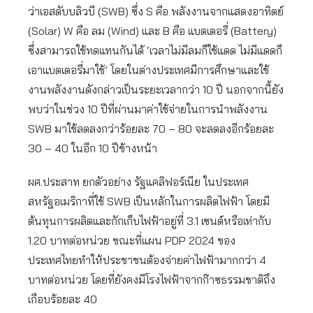
ว่าเอสดับบลิวบี (SWB) ซึ่ง S คือ พลังงานจากแสดงอาทิตย์
(Solar) W คือ ลม (Wind) และ B คือ แบตเตอรี่ (Battery)
ซึ่งสามารถใช้ทดแทนกันได้ ‘เวลาไม่มีลมก็ใช้แดด ไม่มีแดดก็
เอาแบตเตอรี่มาใช้’ โดยในต่างประเทศมีการศึกษาและใช้
งานพลังงานดังกล่าวเป็นระยะเวลากว่า 10 ปี นอกจากนี้ยัง
พบว่าในช่วง 10 ปีที่ผ่านมาค่าใช้จ่ายในการนำพลังงาน
SWB มาใช้ลดลงกว่าร้อยละ 70 – 80 จะลดลงอีกร้อยละ
30 – 40 ในอีก 10 ปีข้างหน้า
ผศ.ประสาท ยกตัวอย่าง รัฐแคลิฟอร์เนีย ในประเทศ
สหรัฐอเมริกาที่ใช้ SWB เป็นหลักในการผลิตไฟฟ้า โดยมี
ต้นทุนการผลิตและกักเก็บไฟฟ้าอยู่ที่ 3.1 เซนต์หรือเท่ากับ
1.20 บาทต่อหน่วย ขณะที่แผน PDP 2024 ของ
ประเทศไทยทำให้ประชาชนต้องจ่ายค่าไฟฟ้ามากกว่า 4
บาทต่อหน่วย โดยที่ยังคงมีโรงไฟฟ้าจากก๊าซธรรมชาติถึง
เกือบร้อยละ 40