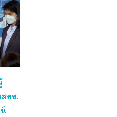
้
กสทช.
น์