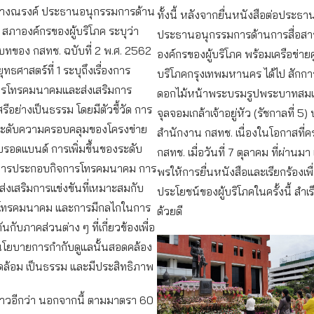
ลางณรงค์ ประธานอนุกรรมการด้าน
ทั้งนี้ หลังจากยื่นหนังสือต่อประธา
 สภาองค์กรของผู้บริโภค ระบุว่า
ประธานอนุกรรมการด้านการสื่อสา
ทของ กสทช. ฉบับที่ 2 พ.ศ. 2562
องค์กรของผู้บริโภค พร้อมเครือข่ายศูน
ธศาสตร์ที่ 1 ระบุถึงเรื่องการ
บริโภคกรุงเทพมหานคร ได้ไป สักก
ารโทรคมนาคมและส่งเสริมการ
ดอกไม้หน้าพระบรมรูปพระบาทสมเ
รีอย่างเป็นธรรม โดยมีตัวชี้วัด การ
จุลจอมเกล้าเจ้าอยู่หัว (รัชกาลที่ 5
องระดับความครอบคลุมของโครงข่าย
สำนักงาน กสทช. เนื่องในโอกาสที่ค
ตบรอดแบนด์ การเพิ่มขึ้นของระดับ
กสทช. เมื่อวันที่ 7 ตุลาคม ที่ผ่านมา
นการประกอบกิจการโทรคมนาคม การ
พรให้การยื่นหนังสือและเรียกร้องเพ
ส่งเสริมการแข่งขันที่เหมาะสมกับ
ประโยชน์ของผู้บริโภคในครั้งนี้ สำเร
ทรคมนาคม และการมีกลไกในการ
ด้วยดี
กับภาคส่วนต่าง ๆ ที่เกี่ยวข้องเพื่อ
านโยบายการกำกับดูแลนั้นสอดคล้อง
ล้อม เป็นธรรม และมีประสิทธิภาพ
่าวอีกว่า นอกจากนี้ ตามมาตรา 60