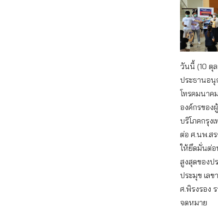
วันนี้ (10 
ประธานอนุก
โทรคมนาคม
องค์กรของผู้
บริโภคกรุงเ
ต่อ ศ.นพ.ส
ให้ยึดมั่นต
สูงสุดของปร
ประมุข เลข
ศ.พิรงรอง ร
จดหมาย