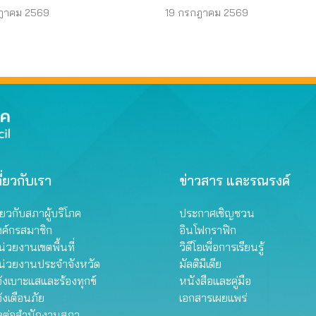
ร์ เข้มข้น
กสทช.” เพื่อทวงคืนสิทธิผู
ฎาคม 2569
19 กรกฎาคม 2569
บริโภคโทรคมนาคม
ี่ยวกับเรา
ข่าวสาร และรณรงค์
ี่ยวกับสภาผู้บริโภค
ประกาศเชิญชวน
งค์กรสมาชิก
อินโฟกราฟิก
่วยงานเขตพื้นที่
วิดีโอเพื่อการเรียนรู้
น่วยงานประจำจังหวัด
มัลติมีเดีย
้งเบาะแสและร้องทุกข์
หนังสือและคู่มือ
้งเตือนภัย
เอกสารเผยแพร่
ิดต่อสำนักงานสภา