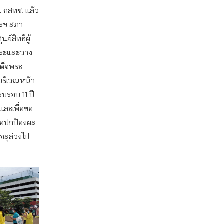
น กสทช. แล้ว
รฯ สภา
ย์สิทธิผู้
าระและวาง
ด็จพระ
) บริเวณหน้า
รบรอบ 11 ปี
 และเพื่อขอ
ื่อปกป้องผล
็จลุล่วงไป