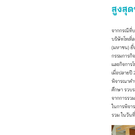
สูงส
จากกรณีที่บร
บริษัทโทเทิ่
(มหาชน) ยื
กรรมการกิจ
และกิจการโท
เมื่อปลายปี
พิจารณาคำข
ศึกษา รวบร
จากการรวมธ
ในการพิจา
รวม ในวันที