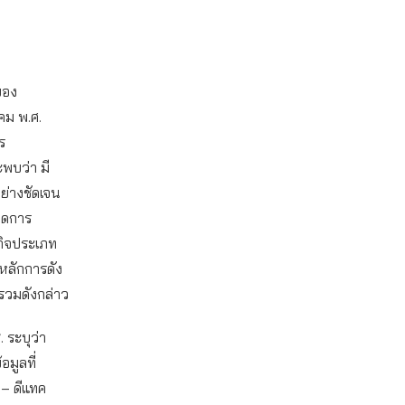
ของ
ม พ.ศ.
ร
พบว่า มี
่างชัดเจน
อลดการ
กิจประเภท
้หลักการดัง
วมดังกล่าว
 ระบุว่า
มูลที่
 – ดีแทค