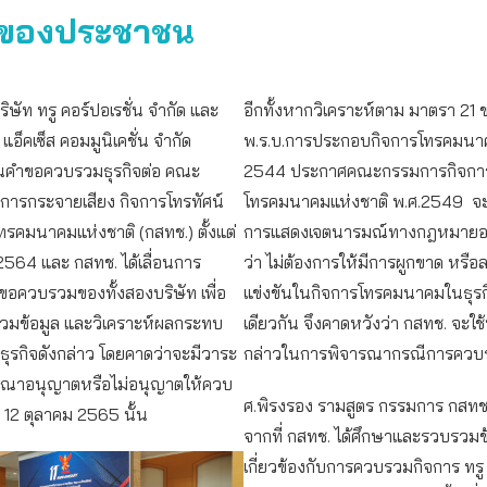
ุดของประชาชน
ิษัท ทรู คอร์ปอเรชั่น จำกัด และ
อีกทั้งหากวิเคราะห์ตาม มาตรา 21 
ล แอ็คเซ็ส คอมมูนิเคชั่น จำกัด
พ.ร.บ.การประกอบกิจการโทรคมนาค
่นคำขอควบรวมธุรกิจต่อ คณะ
2544 ประกาศคณะกรรมการกิจกา
การกระจายเสียง กิจการโทรทัศน์
โทรคมนาคมแห่งชาติ พ.ศ.2549 จะ
รคมนาคมแห่งชาติ (กสทช.) ตั้งแต่
การแสดงเจตนารมณ์ทางกฎหมายอย
 2564 และ กสทช. ได้เลื่อนการ
ว่า ไม่ต้องการให้มีการผูกขาด หรื
อควบรวมของทั้งสองบริษัท เพื่อ
แข่งขันในกิจการโทรคมนาคมในธุร
วมข้อมูล และวิเคราะห์ผลกระทบ
เดียวกัน จึงคาดหวังว่า กสทช. จะใช
ุรกิจดังกล่าว โดยคาดว่าจะมีวาระ
กล่าวในการพิจารณากรณีการควบร
รณาอนุญาตหรือไม่อนุญาตให้ควบ
ศ.พิรงรอง รามสูตร กรรมการ กสทช.
่ 12 ตุลาคม 2565 นั้น
จากที่ กสทช. ได้ศึกษาและรวบรวมข้อ
เกี่ยวข้องกับการควบรวมกิจการ ทรู