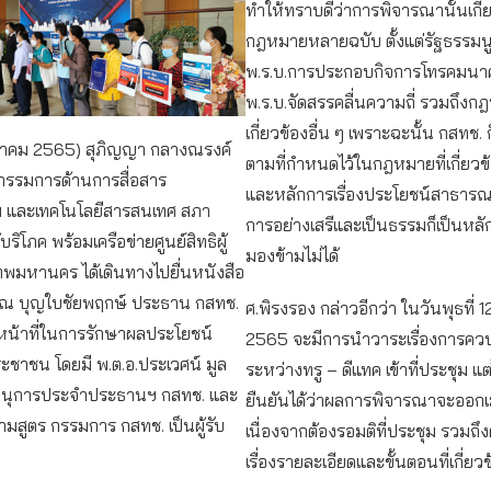
ทำให้ทราบดีว่าการพิจารณานั้นเกี่
กฎหมายหลายฉบับ ตั้งแต่รัฐธรรมน
พ.ร.บ.การประกอบกิจการโทรคมนา
พ.ร.บ.จัดสรรคลื่นความถี่ รวมถึงกฎ
เกี่ยวข้องอื่น ๆ เพราะฉะนั้น กสทช.
ตุลาคม 2565) สุภิญญา กลางณรงค์
ตามที่กำหนดไว้ในกฎหมายที่เกี่ยวข
รรมการด้านการสื่อสาร
และหลักการเรื่องประโยชน์สาธาร
 และเทคโนโลยีสารสนเทศ สภา
การอย่างเสรีและเป็นธรรมก็เป็นหลัก
บริโภค พร้อมเครือข่ายศูนย์สิทธิผู้
มองข้ามไม่ได้
ทพมหานคร ได้เดินทางไปยื่นหนังสือ
รณ บุญใบชัยพฤกษ์ ประธาน กสทช.
ศ.พิรงรอง กล่าวอีกว่า ในวันพุธที่ 
่อหน้าที่ในการรักษาผลประโยชน์
2565 จะมีการนำวาระเรื่องการควบ
ะชาชน โดยมี พ.ต.อ.ประเวศน์ มูล
ระหว่างทรู – ดีแทค เข้าที่ประชุม แ
านุการประจำประธานฯ กสทช. และ
ยืนยันได้ว่าผลการพิจารณาจะออกเม
ามสูตร กรรมการ กสทช. เป็นผู้รับ
เนื่องจากต้องรอมติที่ประชุม รวมถึง
เรื่องรายละเอียดและขั้นตอนที่เกี่ยว