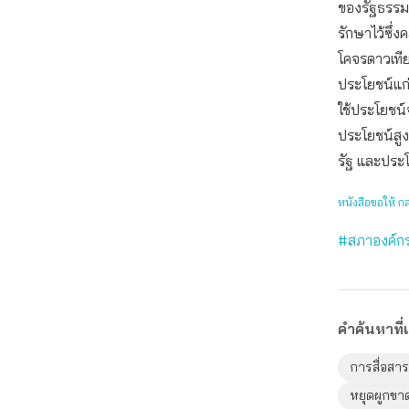
ของรัฐธรรมน
รักษาไว้ซึ่ง
โคจรดาวเทียม
ประโยชน์แ
ใช้ประโยชน์จ
ประโยชน์สู
รัฐ และปร
หนังสือขอให้ ก
#สภาองค์กร
คำค้นหาที่เ
การสื่อส
หยุดผูกขาด