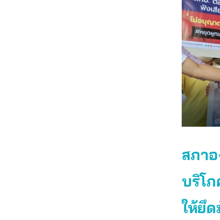
สภาอง
บริโภ
ให้ยึ