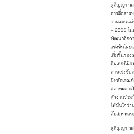
สุภิญญา ก
การสื่อสารฯ
ตามแผนแม่บ
– 2566 ในยุท
พัฒนากิจก
แข่งขันโดยเส
เพิ่มขึ้นข
อินเทอร์เน็
การแข่งขั
มีหลักเกณฑ์
สภาพตลาดโ
ทำงานร่วมกัน
ให้มั่นใจว่
กับสภาพแวด
สุภิญญา กล