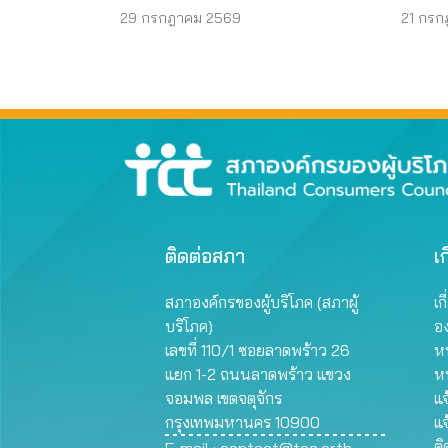
ต้องร่วมรับผิด
ไซเบอ
29 กรกฎาคม 2569
21 กรก
ติดต่อสภา
เก
สภาองค์กรของผู้บริโภค (สภาผู้
เก
บริโภค)
อ
เลขที่ 110/1 ซอยลาดพร้าว 26
หน
แยก 1-2 ถนนลาดพร้าว แขวง
ห
จอมพล เขตจตุจักร
แจ
กรุงเทพมหานคร 10900
แจ
ต