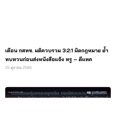
เตือน กสทช. มติควบรวม 3:2:1 ผิดกฎหมาย ย้ำ
ทบทวนก่อนส่งหนังสือแจ้ง ทรู – ดีแทค
25 ตุลาคม 2565