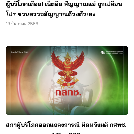
ผู้บริโภคเดือด! เน็ตอืด สัญญาณแย่ ถูกเปลี่ยน
โปร ชวนตรวจสัญญาณด้วยตัวเอง
19 ธันวาคม 2566
สภาผู้บริโภคออกแถลงการณ์ ผิดหวังมติ กสทช.