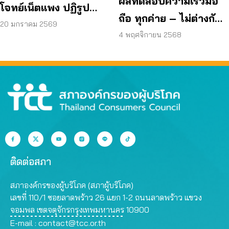
ผลทดสอบความเร็วมือ
โจทย์เน็ตแพง ปฏิรูป
ถือ ทุกค่าย – ไม่ต่างกัน
กสทช. – หยุดผูกขาด
20 มกราคม 2569
แนะทำแพลตฟอร์ม
4 พฤศจิกายน 2568
ทดสอบสัญญาณแบบ
เปิด
ติดต่อสภา
สภาองค์กรของผู้บริโภค (สภาผู้บริโภค)
เลขที่ 110/1 ซอยลาดพร้าว 26 แยก 1-2 ถนนลาดพร้าว แขวง
จอมพล เขตจตุจักรกรุงเทพมหานคร 10900
E-mail :
contact@tcc.or.th