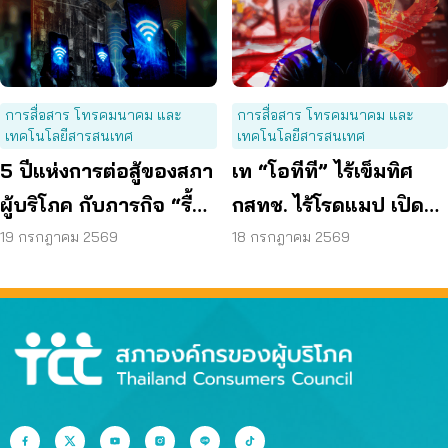
การสื่อสาร โทรคมนาคม และ
การสื่อสาร โทรคมนาคม และ
เทคโนโลยีสารสนเทศ
เทคโนโลยีสารสนเทศ
5 ปีแห่งการต่อสู้ของสภา
เท “โอทีที” ไร้เข็มทิศ
ผู้บริโภค กับภารกิจ “รื้อ
กสทช. ไร้โรดแมป เปิด
กสทช.” เพื่อทวงคืนสิทธิ
ช่องมิจฉาชีพหลอกผู้
19 กรกฎาคม 2569
18 กรกฎาคม 2569
ผู้บริโภคโทรคมนาคม
บริโภค