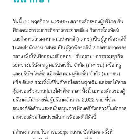
วันนี้ (10 พฤศจิกายน 2565) สภาองค์กรของผู้บริโภค ยื่น
ฟ้องคณะกรรมการกิจการกระจายเสียง กิจการโทรทัศน์
และกิจการโทรคมนาคมแห่งชาติ (กสทช.) เป็นผู้ถูกฟ้องคดีที่
1 และสำนักงาน กสทช. เป็นผู้ถูกฟ้องคดีที่ 2 ต่อศาลปกครอง
กลาง เพื่อให้เพิกถอนมติ กสทช. “รับทราบ” การรวมธุรกิจ
ระหว่างบริษัท ทรู คอร์ปอเรชั่น จำกัด (มหาชน) หรือ ทรู
และบริษัท โทเทิ่ล แอ็คเซ็ส คอมมูนิเคชั่น จำกัด (มหาชน)
หรือ ดีแทค รวมทั้งได้ยื่นคำขอไต่สวนฉุกเฉิน และขอให้ศาล
คุ้มครองชั่วคราวก่อนมีคำพิพากษา ทั้งนี้ สภาองค์กรของผู้
บริโภคได้นำรายชื่อผู้บริโภคจำนวน 2,022 ราย ที่ร่วม
รณรงค์คัดค้านและสนับสนุนการฟ้องคดีดังกล่าวยื่นต่อศาล
ปกครองด้วย โดยประเด็นการฟ้องคดี มีดังนี้
มติของ กสทช. ในการประชุม กสทช. นัดพิเศษ ครั้งที่