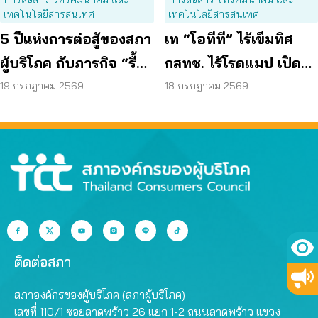
เทคโนโลยีสารสนเทศ
เทคโนโลยีสารสนเทศ
5 ปีแห่งการต่อสู้ของสภา
เท “โอทีที” ไร้เข็มทิศ
ผู้บริโภค กับภารกิจ “รื้อ
กสทช. ไร้โรดแมป เปิด
กสทช.” เพื่อทวงคืนสิทธิ
ช่องมิจฉาชีพหลอกผู้
19 กรกฎาคม 2569
18 กรกฎาคม 2569
ผู้บริโภคโทรคมนาคม
บริโภค
ติดต่อสภา
สภาองค์กรของผู้บริโภค (สภาผู้บริโภค)
เลขที่ 110/1 ซอยลาดพร้าว 26 แยก 1-2 ถนนลาดพร้าว แขวง