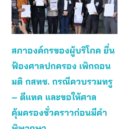
สภาองค์กรของผู้บริโภค ยื่น
ฟ้องศาลปกครอง เพิกถอน
มติ กสทช. กรณีควบรวมทรู
– ดีแทค และขอให้ศาล
คุ้มครองชั่วคราวก่อนมีคำ
พิพากษา