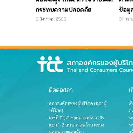
กระทบความปลอดภัย
ข้อม
บนเม
6 สิงหาคม 2569
31 กร
ติดต่อสภา
เก
สภาองค์กรของผู้บริโภค (สภาผู้
เก
บริโภค)
อ
เลขที่ 110/1 ซอยลาดพร้าว 26
หน
แยก 1-2 ถนนลาดพร้าว แขวง
ห
จอมพล เขตจตุจักร
แจ