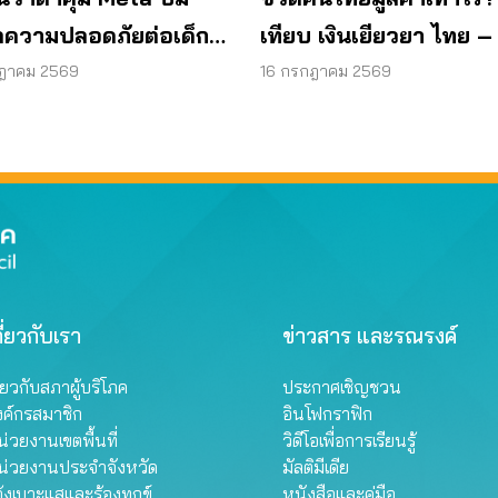
ูลความปลอดภัยต่อเด็ก
เทียบ เงินเยียวยา ไทย –
สเซนเจอร์
ต่างกันสิบถึงร้อยเท่า
กฎาคม 2569
16 กรกฎาคม 2569
ี่ยวกับเรา
ข่าวสาร และรณรงค์
ี่ยวกับสภาผู้บริโภค
ประกาศเชิญชวน
งค์กรสมาชิก
อินโฟกราฟิก
่วยงานเขตพื้นที่
วิดีโอเพื่อการเรียนรู้
น่วยงานประจำจังหวัด
มัลติมีเดีย
้งเบาะแสและร้องทุกข์
หนังสือและคู่มือ