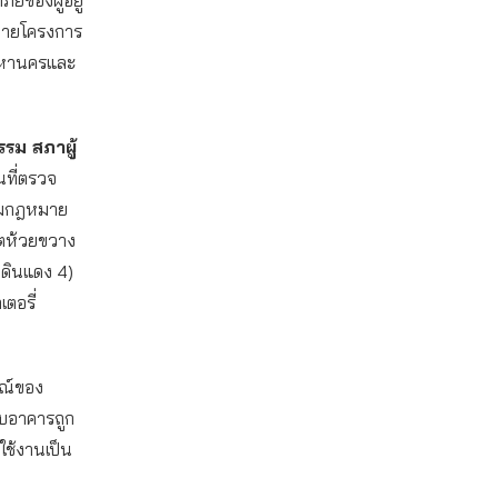
หลายโครงการ
พมหานครและ
รม สภาผู้
นที่ตรวจ
ตามกฎหมาย
ขตห้วยขวาง
ตดินแดง 4)
ตอรี่
มณ์ของ
รอบอาคารถูก
ช้งานเป็น