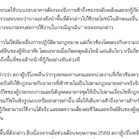
นดให้ถนนรอบอาคารต้องรองรับการเข้าถึงของรถดับเพลิงและรถกู้ภัย
รวจสอบพบว่าบางแห่งยังนำพื้นที่ดังกล่าวไปใช้ประโยชน์ในลักษณะอื่น
ีดขวางจนกระทบต่อการใช้งานในกรณีฉุกเฉิน” พรพรหมกล่าว
าวไม่ใช่เพียงเรื่องการปฏิบัติตามกฎหมาย แต่เกี่ยวข้องโดยตรงกับความ
ย์สินของผู้พักอาศัย โดยเฉพาะเมื่อเกิดเหตุเพลิงไหม้ แผ่นดินไหว หรือภัยพิ
ึงพื้นที่ของเจ้าหน้าที่กู้ภัยอย่างทันท่วงที
วว่า สภาผู้บริโภคเห็นว่ากรุงเทพมหานครและหน่วยงานที่เกี่ยวข้องควร
บังคับใช้กฎหมายกับอาคารที่เข้าข่ายไม่เป็นไปตามกฎหมายอย่างจริงจั
ก้ไขของผู้ประกอบการและนิติบุคคลอาคารชุดให้เป็นไปตามเงื่อนไขที่
การแก้ไขในเชิงรูปแบบหรือเอกสารเท่านั้น เพื่อให้เส้นทางเข้าถึงอาคารสำห
ู้ภัยสามารถใช้งานได้จริง และลดความเสี่ยงต่อชีวิตและทรัพย์สินของผู้อ
ิน
งพื้นที่ดังกล่าว สืบเนื่องจากเมื่อช่วงเดือนพฤษภาคม 2568 สภาผู้บริโภคจัด