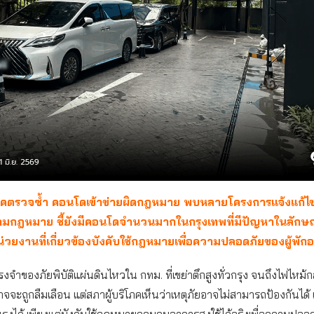
โภคตรวจซ้ำ คอนโดเข้าข่ายผิดกฎหมาย พบหลายโครงการแจ้งแก้ไข
ตามกฎหมาย ชี้ยังมีคอนโดจำนวนมากในกรุงเทพที่มีปัญหาในลักษ
น่วยงานที่เกี่ยวข้องบังคับใช้กฎหมายเพื่อความปลอดภัยของผู้พักอ
ำของภัยพิบัติแผ่นดินไหวใน กทม. ที่เขย่าตึกสูงทั่วกรุง จนถึงไฟไหม้
าจจะถูกลืมเลือน แต่สภาผู้บริโภคเห็นว่าเหตุภัยอาจไม่สามารถป้องกันได
งได้ เพียงแต่บังคับใช้กฏหมายควบคุมอาคารสูงใช้ได้จริงเพื่อความปลอดภ