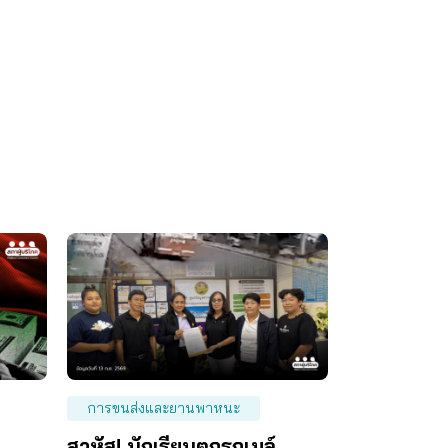
การขนส่งและยานพาหนะ
สาหัส! นักเรียนตกรถเมล์