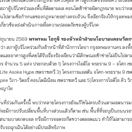
ด สภาผู้บริโภคร่วมลงพื้นที่ติดตามผล คอนโดเข้าข่ายผิดกฎหมาย พบว่า
่เป็นไปตามข้อกำหนดของกฎหมายอย่างครบถ้วน จึงเรียกร้องให้กรุงเท
เกี่ยวข้องเร่งดำเนินการเพื่อความปลอดภัยของผู้บริโภค
7 มิถุนายน 2569
พรพรหม โอกุชิ รองหัวหน้าฝ่ายนโยบายและนวัตกร
ุว่า สภาผู้บริโภคร่วมกับเจ้าหน้าที่สำนักการโยธา กรุงเทพมหานคร ลงพื้
และอาคารสูงที่เคยได้รับเรื่องร้องเรียนว่ามีลักษณะเข้าข่ายไม่เป็นไป
ร จำนวน 5 แห่ง ประกอบด้วย 1) โครงการไอดิโอ พระราม 9 – อโศก เ
 Life Asoke Hype เขตราชเทวี 3) โครงการแอสตัน อโศก-พระราม 9 เข
ire วิภา-วิตอรี่ คอนโดมีเนียม เขตราชเทวี และ 5)โครงการไอดิโอ คิว วิกเ
พญาไท
นที่ร่วมกันครั้งนี้ พบว่าหลายโครงการยังแก้ไขไม่ครบถ้วนตามเจตนาร
ะมีการปรับเปลี่ยนพื้นที่บางส่วนแล้วก็ตาม เช่น พื้นที่ที่ระบุเป็นถนน
นสนามบาสเกตบอล หรือมีการจอดรถกีดขวางตลอดแนว ทำให้ไม่สามารถใ
ับรถฉุกเฉินได้อย่างมีประสิทธิภาพ