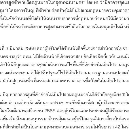
คารสูงเข้าข่ายผิดกฎหมายในกรุงเทพมหานคร” โดยพบว่ามีอาคารชุดแ
ุง 11 โครงการใหญ่ ที่เข้าข่ายก่อสร้างไม่เป็นไปตามกฎหมายควบคุมอาค
ยิ่งในข้อกำหนดที่บังคับให้ถนนรอบอาคารที่กฎหมายกำหนดให้มีความกว
เพื่อทำให้รถดับเพลิงอาคารสูงสามารถเข้าถึงตัวอาคารในเหตุเพลิงไหม้ หร
วันที่ 9 มีนาคม 2569 สภาผู้บริโภคได้รับหนังสือชี้แจงจากสำนักการโยธา
คร ระบุว่า กทม. ได้ส่งเจ้าหน้าที่เข้าตรวจสอบข้อเท็จจริงเกี่ยวกับแผนผ
้งให้นิติบุคคลอาคารชุดดำเนินการแก้ไขพื้นที่ที่เข้าข่ายไม่เป็นไปตามก
บางแห่งรายงานว่าได้ปรับปรุงแก้ไขให้เป็นไปตามมาตรฐานความปลอด
้ว นำไปสู่การลงพื้นที่ตรวจสอบและพบว่าอาคารที่แก้ไขยังไม่เป็นไปตา
ม ปัญหาอาคารสูงที่เข้าข่ายไม่เป็นไปตามกฎหมายไม่ได้จำกัดอยู่เพียง 11 โ
นดังกล่าว แต่การร้องเรียนจากประชาชนยังเข้ามาที่สภาผู้บริโภคอย่างต่อเน
ดยในเดือนพฤศจิกายน 2568 สภาผู้บริโภคและประชาชนผู้ได้รับผลกระท
ียนเพิ่มเติม ถึงคณะอนุกรรมาธิการคุ้มครองผู้บริโภค วุฒิสภา เกี่ยวกับโคร
ยมที่เข้าข่ายไม่เป็นไปตามกฎหมายควบคุมอาคาร รวมไม่น้อยกว่า 42 โค