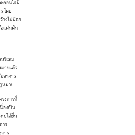
ละคอนโดมี
าร โดย
้างไม่น้อย
ือแผ่นดิน
ังบริเวณ
ฎหมายแล้ว
ภัยอาคาร
มกฎหมาย
ครงการที่
ื่องเป็น
บได้ยื่น
งการ
รงการ