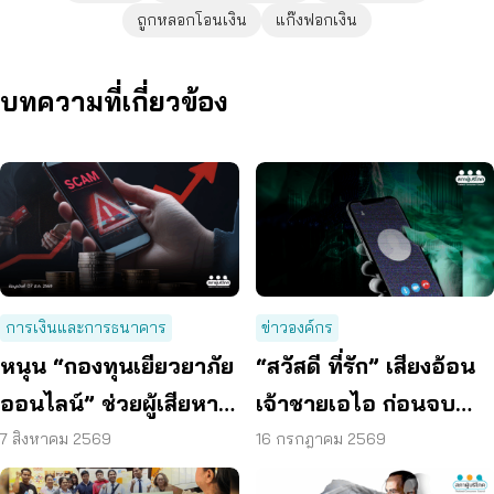
ถูกหลอกโอนเงิน
แก๊งฟอกเงิน
บทความที่เกี่ยวข้อง
การเงินและการธนาคาร
ข่าวองค์กร
หนุน “กองทุนเยียวยาภัย
“สวัสดี ที่รัก” เสียงอ้อน
ออนไลน์” ช่วยผู้เสียหาย
เจ้าชายเอไอ ก่อนจบ
ตั้งหลักได้ รวดเร็ว ทัน
ด้วย หลอกโอนเงิน
7 สิงหาคม 2569
16 กรกฎาคม 2569
ท่วงที