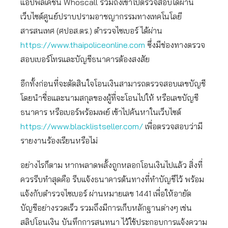
แอปพลิเคชัน Whoscall รวมถึงเข้าไปตรวจสอบได้ผ่าน
เว็บไซต์ศูนย์ปราบปรามอาชญากรรมทางเทคโนโลยี
สารสนเทศ (ศปอส.ตร.) ตำรวจไซเบอร์ ได้ผ่าน
https://www.thaipoliceonline.com
ซึ่งมีช่องทางตรวจ
สอบเบอร์โทรและบัญชีธนาคารต้องสงสัย
อีกทั้งก่อนที่จะตัดสินใจโอนเงินสามารถตรวจสอบเลขบัญชี
โดยนำชื่อและนามสกุลของผู้ที่จะโอนไปให้ หรือเลขบัญชี
ธนาคาร หรือเบอร์พร้อมเพย์ เข้าไปค้นหาในเว็บไซต์
https://www.blacklistseller.com/
เพื่อตรวจสอบว่ามี
รายงานร้องเรียนหรือไม่
อย่างไรก็ตาม หากพลาดพลั้งถูกหลอกโอนเงินไปแล้ว สิ่งที่
ควรรีบทำสุดคือ รีบแจ้งธนาคารต้นทางที่ทำบัญชีไว้ พร้อม
แจ้งกับตำรวจไซเบอร์ ผ่านหมายเลข 1441 เพื่อให้อายัด
บัญชีอย่างรวดเร็ว รวมถึงมีการเก็บหลักฐานต่างๆ เช่น
สลิปโอนเงิน บันทึกการสนทนา ไว้ใช้ประกอบการแจ้งความ