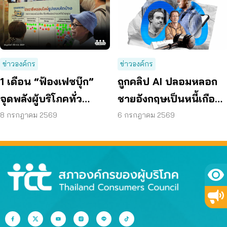
ข่าวองค์กร
ข่าวองค์กร
1 เดือน “ฟ้องเฟซบุ๊ก”
ถูกคลิป AI ปลอมหลอก
จุดพลังผู้บริโภคทั่ว
ชายอังกฤษเป็นหนี้เกือบ
ประเทศ ดันแพลตฟอร์ม
30 ปี ก่อน ผู้เสียหายรวม
8 กรกฎาคม 2569
6 กรกฎาคม 2569
ร่วมรับผิดชอบ
พลังฟ้องเมตา