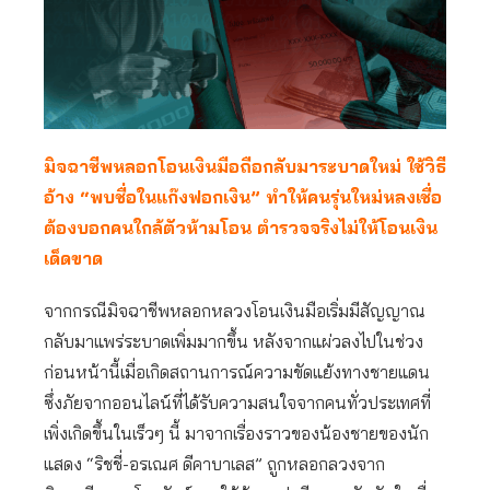
มิจฉาชีพหลอกโอนเงินมือถือกลับมาระบาดใหม่ ใช้วิธี
อ้าง “พบชื่อในแก๊งฟอกเงิน” ทำให้คนรุ่นใหม่หลงเชื่อ
ต้องบอกคนใกล้ตัวห้ามโอน ตำรวจจริงไม่ให้โอนเงิน
เด็ดขาด
จากกรณีมิจฉาชีพหลอกหลวงโอนเงินมือเริ่มมีสัญญาณ
กลับมาแพร่ระบาดเพิ่มมากขึ้น หลังจากแผ่วลงไปในช่วง
ก่อนหน้านี้เมื่อเกิดสถานการณ์ความขัดแย้งทางชายแดน
ซึ่งภัยจากออนไลน์ที่ได้รับความสนใจจากคนทั่วประเทศที่
เพิ่งเกิดขึ้นในเร็วๆ นี้ มาจากเรื่องราวของน้องชายของนัก
แสดง “ริชชี่-อรเณศ ดีคาบาเลส” ถูกหลอกลวงจาก