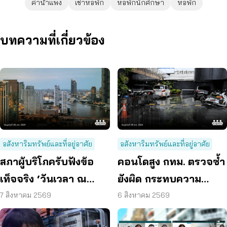
ค่าน้ำแพง
เช่าหอพัก
หอพักนักศึกษา
หอพัก
บทความที่เกี่ยวข้อง
อสังหาริมทรัพย์และที่อยู่อาศัย
อสังหาริมทรัพย์และที่อยู่อาศัย
สภาผู้บริโภครับฟังข้อ
คอนโดสูง กทม. ตรวจซ้ำ
เท็จจริง ‘วันเวลา ณ
ยังผิด กระทบความ
เจ้าพระยา’ ยืนยันมีถนน
ปลอดภัย
7 สิงหาคม 2569
6 สิงหาคม 2569
6 ม. รอบอาคาร