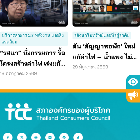
บริการสาธารณะ พลังงาน และสิ่ง
อสังหาริมทรัพย์และที่อยู่อาศัย
แวดล้อม
ดัน ‘สัญญาหอพัก’ ใหม่
“รสนา” นั่งกรรมการ รื้อ
แก้ค่าไฟ – น้ำแพง ไม่
โครงสร้างค่าไฟ เร่งแก้
คืนเงินประกัน
29 มิถุนายน 2569
ต้นเหตุพลังงานแพง
18 กรกฎาคม 2569