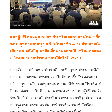
สภาผู้บริโภคหนุน สปสช.ดัน “โมเดลสุขภาพใหม่” รื้อ
ระบบสุขภาพคนกรุง แก้ปมใบส่งตัว – งบประมาณไม่
เพียงพอ หลังปัญหายืดเยื้อนานหลายปี เตรียมทดลอง
3 โรงพยาบาลนำร่อง ก่อนใช้จริงปี 2570
ประเด็นการปฏิเสธออกใบส่งตัวและวิกฤตงบประมาณที่มัก
ประสบภาวะขาดสภาพคล่อง เป็นปัญหาเรื้อรังของระบบ
บริการสุขภาพในเขตกรุงเทพมหานครที่ต้องเร่งแก้ไข เพื่อแก้
ปัญหาดังกล่าว วันที่ 12 พฤษภาคม 2569 สภาผู้บริโภค จึง
ร่วมกับสำนักงานหลักประกันสุขภาพแห่งชาติ (สปสช.) เขต
13 กรุงเทพนมหานคร จัด “เวทีการทำความเข้าใจเรื่อง