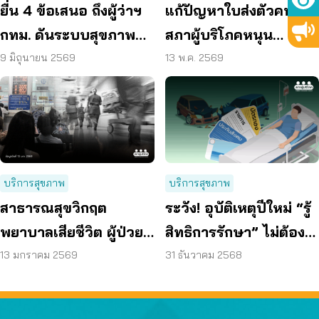
ยื่น 4 ข้อเสนอ ถึงผู้ว่าฯ
แก้ปัญหาใบส่งตัวคนกรุง
กทม. ดันระบบสุขภาพ
สภาผู้บริโภคหนุน
คนกรุงไร้รอยต่อ
“โมเดลสุขภาพใหม่”
9 มิถุนายน 2569
13 พ.ค. 2569
บริการสุขภาพ
บริการสุขภาพ
สาธารณสุขวิกฤต
ระวัง! อุบัติเหตุปีใหม่ “รู้
พยาบาลเสียชีวิต ผู้ป่วย
สิทธิการรักษา” ไม่ต้อง
รอนาน
สำรองจ่าย
13 มกราคม 2569
31 ธันวาคม 2568