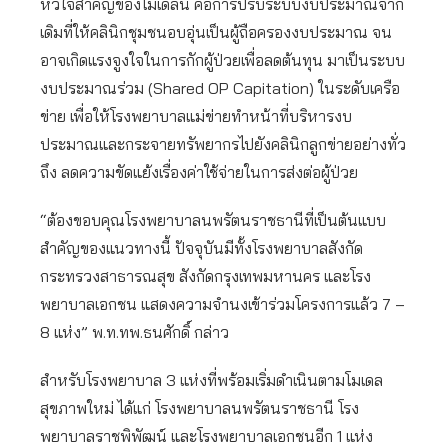
หัวใจสำคัญของโมเดลนี้ คือการปรับระบบงบประมาณจาก
เดิมที่ให้คลินิกชุมชนอบอุ่นเป็นผู้ถือครองงบประมาณ จน
อาจเกิดแรงจูงใจในการกักผู้ป่วยเพื่อลดต้นทุน มาเป็นระบบ
งบประมาณร่วม (Shared OP Capitation) ในระดับเครือ
ข่าย เพื่อให้โรงพยาบาลแม่ข่ายทำหน้าที่บริหารงบ
ประมาณและกระจายทรัพยากรไปยังคลินิกลูกข่ายอย่างทั่ว
ถึง ลดความขัดแย้งเรื่องค่าใช้จ่ายในการส่งต่อผู้ป่วย
“ต้องขอบคุณโรงพยาบาลนพรัตนราชธานีที่เป็นต้นแบบ
สำคัญของแนวทางนี้ ปัจจุบันมีทั้งโรงพยาบาลสังกัด
กระทรวงสาธารณสุข สังกัดกรุงเทพมหานคร และโรง
พยาบาลเอกชน แสดงความจำนงเข้าร่วมโครงการแล้ว 7 –
8 แห่ง” พ.ท.ทพ.ธนศักดิ์ กล่าว
สำหรับโรงพยาบาล 3 แห่งที่พร้อมเริ่มดำเนินตามโมเดล
สุขภาพใหม่ ได้แก่ โรงพยาบาลนพรัตนราชธานี โรง
พยาบาลราชพิพัฒน์ และโรงพยาบาลเอกชนอีก 1 แห่ง