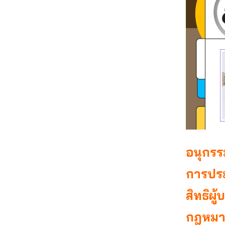
อนุกรร
การประก
สิทธิผู
กฎหมาย