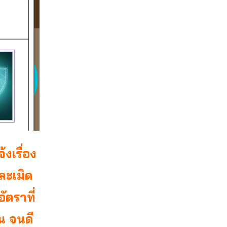
งเรื่อง
่ละเมิด
ัตราที่
น จนดี