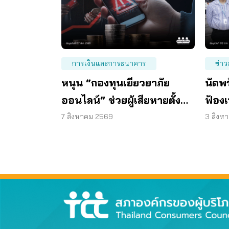
การเงินและการธนาคาร
ข่าว
หนุน “กองทุนเยียวยาภัย
นัดพร
ออนไลน์” ช่วยผู้เสียหายตั้ง
ฟ้อง
หลักได้ รวดเร็ว ทันท่วงที
ร่วมร
7 สิงหาคม 2569
3 สิงห