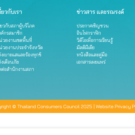
ี่ยวกับเรา
ข่าวสาร และรณรงค์
ี่ยวกับสภาผู้บริโภค
ประกาศเชิญชวน
งค์กรสมาชิก
อินโฟกราฟิก
่วยงานเขตพื้นที่
วิดีโอเพื่อการเรียนรู้
น่วยงานประจำจังหวัด
มัลติมีเดีย
้งเบาะแสและร้องทุกข์
หนังสือและคู่มือ
้งเตือนภัย
เอกสารเผยแพร่
ิดต่อสำนักงานสภา
right © Thailand Consumers Council 2025 |
Website Privacy P