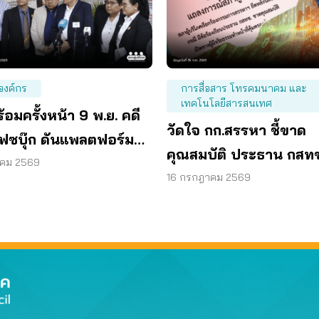
องค์กร
การสื่อสาร โทรคมนาคม และ
เทคโนโลยีสารสนเทศ
้อมครั้งหน้า 9 พ.ย. คดี
วัดใจ กก.สรรหา ชี้ขาด
เฟซบุ๊ก ดันแพลตฟอร์ม
คุณสมบัติ ประธาน กสทช
ับผิด
าคม 2569
เปิดทางคนที่ดีกว่า มาทำ
16 กรกฎาคม 2569
หน้าที่