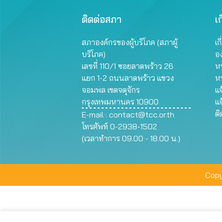
ติดต่อสภา
เก
สภาองค์กรของผู้บริโภค (สภาผู้
เก
บริโภค)
อ
เลขที่ 110/1 ซอยลาดพร้าว 26
หน
แยก 1-2 ถนนลาดพร้าว แขวง
ห
จอมพล เขตจตุจักร
แจ
กรุงเทพมหานคร 10900
แจ
ต
E-mail :
contact@tcc.or.th
โทรศัพท์ 0-2938-1502
(เวลาทำการ 09.00 - 18.00 น.)
Copy