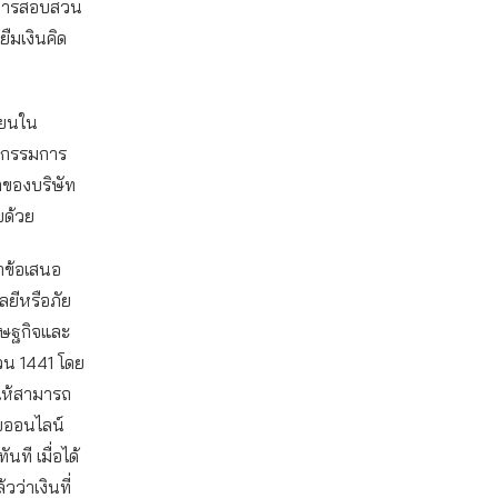
ินการสอบสวน
ยืมเงินคิด
บียนใน
ะกรรมการ
ลของบริษัท
ยด้วย
ำข้อเสนอ
ยีหรือภัย
รษฐกิจและ
วน 1441 โดย
อให้สามารถ
บบออนไลน์
ที เมื่อได้
ว่าเงินที่