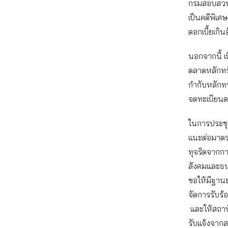
กรมสอบสวนค
เป็นคดีพิเศษ
ดอกเบี้ยเกิ
นอกจากนี้ เ
ตลาดหลักทร
กำกับหลักท
จดทะเบียนต
ในการประชุ
แนะต่อมาตร
ทุจริตจากก
สังคมและธนา
ขอให้มีฐานะ
จัดการรับร
และให้สถาบั
รับแจ้งจากส