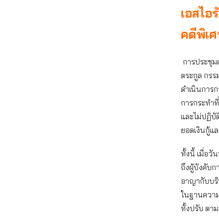
เอสไอร
คดีพิเ
การประชุมค
ตระกูล กรร
ดำเนินการกรณ
การกระทำที่
และไม่ปฏิบั
ยอดเงินกู้แล
ทั้งนี้ เมื
ถึงผู้บังคั
อาญากับบริษ
ในฐานความผิ
ทั้งปรับ ตา