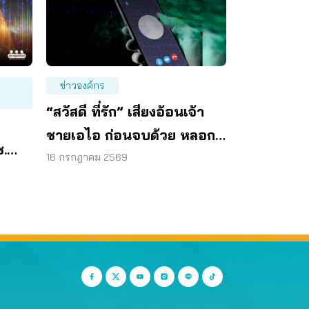
ข่าวองค์กร
“สวัสดี ที่รัก” เสียงอ้อนเจ้า
ชายเอไอ ก่อนจบด้วย หลอก
.
โอนเงิน
16 กรกฎาคม 2569