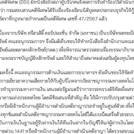
ดีพิเศษ (DSI) มีหนังสือถึงสภาผู้บริโภคแจ้งผลการรับคำร้องไว้ดำเน
ว่า กรมสอบสวนคดีพิเศษได้รับเรื่องร้องเรียนนิติบุคคลประกอบธุรกิจให้กู้
นอัตราที่กฎหมายกำหนดเป็นคดีพิเศษ เลขที่ 47/2567 แล้ว
นื่องจากบริษัท ศรีสวสัดิ์ คอร์ปอเรชั่น จำกัด (มหาชน) เป็นบริษัทจดทะเ
ัพย์ คณะอนุกรรมการฯ จึงมีมติเห็นชอบให้ทำหนังสือถึงสำนักงานคณ
รัพย์และตลาดหลักทรัพย์(กลต.) เพื่อพิจารณาตรวจสอบเรื่องธรรมาภิบา
ามพระราชบัญญัติหลักทรัพย์ และให้สำเนาถึงสมาคมส่งเสริมผู้ลงทุนไท
มครั้งนี้ คณะอนุกรรมการด้านเงินและการธนาคารฯ ยังเห็นชอบให้จัดท
การเยียวยาความเสียหายให้กับผู้บริโภคจากภัยอาชญากรรมทางเทคโนโล
ารทำธุรกรรมทางการเงิน เสนอต่อรัฐมนตรีว่าการกระทรวงดิจิทัลเพื่อเศ
คารแห่งประเทศไทย โดยมีข้อเสนอที่สำคัญ คือ ให้มีการปรับปรุงสายด่
หรือมีเจ้าพนักงานผู้มีอำนาจดำเนินคดีอาญาประจำอยู่ในศูนย์ด้วย เพื่
้องทุกข์และดำเนินคดีอาชญากรรมทางเทคโนโลยีได้แบบเบ็ดเสร็จด้วยระ
นการเงินในฐานะผู้รับฝากเงินให้คืนเงินฝากในบัญชีให้แก่ผู้ฝากเงินโดยทัน
ายด่วน 1441 หรือเจ้าพนักงานผู้มีอำนาจดำเนินคดีอาญา ได้ตรวจสอบแล้ว