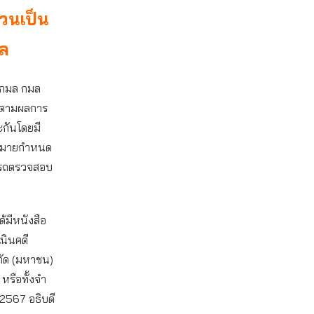
วนเป็น
าล
ยกมล กมล
ดตามผลการ
ระกันโดยมี
กฎหมายกำหนด
ามารถตรวจสอบ
ด้มีหนังสือ
เนินคดี
ำกัด (มหาชน)
หรือทั้งจำ
 2567 อธิบดี