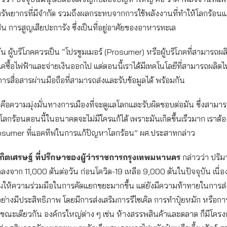
รัพยากรที่มีจำกัด รวมถึงผลกระทบจากการใช้พลังงานที่ทำให้โลกร้อนแ
เช่น การสูญเสียปะการัง ซึ่งเป็นที่อยู่อาศัยของอาหารทะเล
ัน ผู้บริโภคควรเป็น “โปรซูมเมอร์ (Prosumer) หรือผู้บริโภคที่สามารถผลิ
แค่ซื้อไฟฟ้าและจ่ายเงินออกไป แต่ตอนนี้เราได้มีเทคโนโลยีที่สามารถผลิตไ
บการสื่อสารผ่านมือถือที่สามารถส่งและรับข้อมูลได้ พร้อมกัน
ขาดคือความมุ่งมั่นทางการเมืองที่จะดูแลโลกและรับผิดชอบต่อมัน ซึ่งสามา
โลกร้อนตอนนี้ในอนาคตจะไม่มีใครแก้ได้ เพราะมันเกิดขึ้นเร็วมาก เราต้อ
sumer ที่แอคทีฟในการแก้ปัญหาโลกร้อน” ผศ.ประสาทกล่าว
ิตเศรษฐ์ ที่ปรึกษาของผู้ว่าราชการกรุงเทพมหานคร
กล่าวว่า ปร
ลงจาก 11,000 ตันต่อวัน ก่อนโควิด-19 เหลือ 9,000 ตันในปัจจุบัน เนื่
่มให้ความร่วมมือในการคัดแยกขยะมากขึ้น แต่ยังมีความท้าทายในการส่
่างมีประสิทธิภาพ โดยมีการส่งเสริมการรีไซเคิล การทำปุ๋ยหมัก หรือกา
ขณะเดียวกัน องค์กรใหญ่ต่าง ๆ เช่น ห้างสรรพสินค้าและตลาด ก็มีโคร