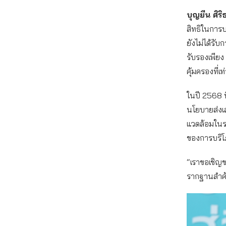
บุญยืน ศิร
สิทธิในการบร
ยังไม่ได้รั
รับรองเพียง 
คุ้มครองที่เ
ในปี 2568 น
นโยบายส่งเสร
แวดล้อมในรา
ของการบริโภ
“เราขอเชิญช
รากฐานสำคัญ