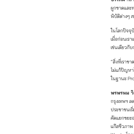
ผูกขาดและท
พิบัติต่างๆ 
ในโลกปัจจุบ
เมื่อก่อนเรา
เช่นเดียวกั
“สิ่งที่เรา
ไม่แก้ปัญหา
ในฐานะ Pro
พรพรหม วิก
กรุงเทพฯ ลด
ประชาชนเริ
คัดแยกขยะอย
แก๊สชีวภาพ 