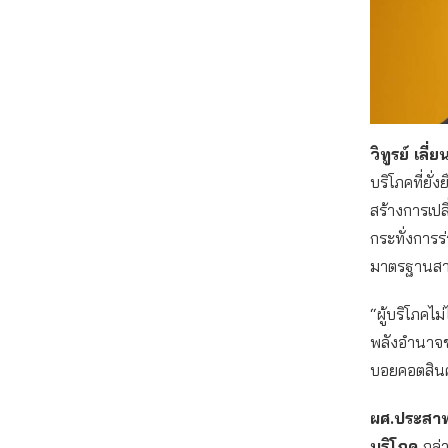
วิทูรย์ เลี
บริโภคที่ยั
สร้างการเปล
กระทั่งการร
มาตรฐานสาก
“ผู้บริโภค
พลังอำนาจข
บอยคอตสินค
ผศ.ประสาท
บริโภค
กล่