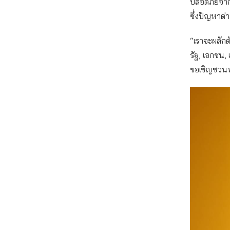
ปลอดภัยจาก
ซึ่งปัญหาต
“เราจะผลักดั
รัฐ, เอกชน, 
ขอเชิญชวนทุก