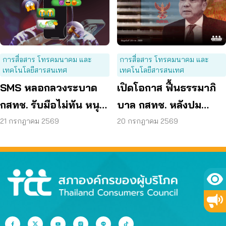
การสื่อสาร โทรคมนาคม และ
การสื่อสาร โทรคมนาคม และ
เทคโนโลยีสารสนเทศ
เทคโนโลยีสารสนเทศ
SMS หลอกลวงระบาด
เปิดโอกาส ฟื้นธรรมาภิ
กสทช. รับมือไม่ทัน หนุน
บาล กสทช. หลังปม
ใช้ พ.ร.ก. ไซเบอร์ เข้มข้น
‘สรณ’ มีลักษณะต้องห้าม
21 กรกฎาคม 2569
20 กรกฎาคม 2569