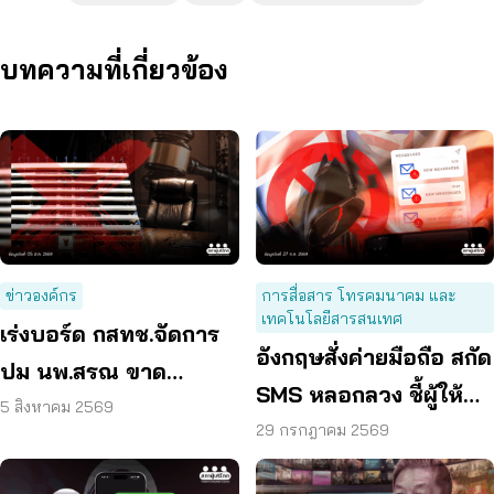
บทความที่เกี่ยวข้อง
ข่าวองค์กร
การสื่อสาร โทรคมนาคม และ
เทคโนโลยีสารสนเทศ
เร่งบอร์ด กสทช.จัดการ
อังกฤษสั่งค่ายมือถือ สกัด
ปม นพ.สรณ ขาด
SMS หลอกลวง ชี้ผู้ให้
คุณสมบัติ ตามมติ
5 สิงหาคม 2569
บริการต้องร่วมรับผิด
29 กรกฎาคม 2569
กรรมการสรรหา