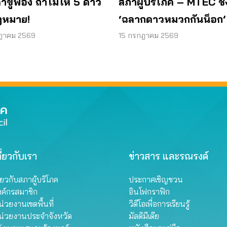
้าขู่ฟ้อง ถ้าไม่ให้ 5 ดาว
สภาผู้บริโภค – MTEC ช
ฎหมาย!
‘ฉลากดาวหมวกกันน็อก’
ระดับความปลอดภัยผู้บร
ฎาคม 2569
15 กรกฎาคม 2569
ี่ยวกับเรา
ข่าวสาร และรณรงค์
ี่ยวกับสภาผู้บริโภค
ประกาศเชิญชวน
งค์กรสมาชิก
อินโฟกราฟิก
่วยงานเขตพื้นที่
วิดีโอเพื่อการเรียนรู้
น่วยงานประจำจังหวัด
มัลติมีเดีย