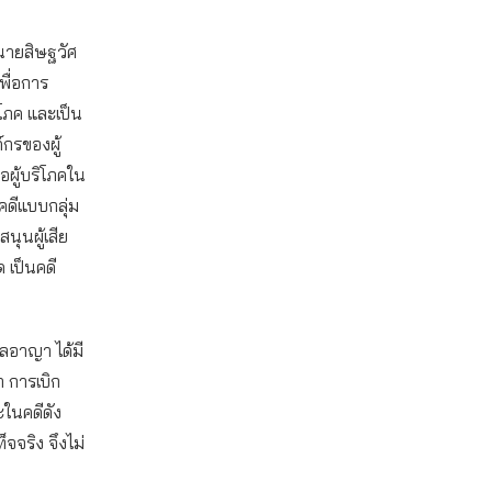
ทนายสิษฐวัศ
พื่อการ
ริโภค และเป็น
กรของผู้
อผู้บริโภคใน
คดีแบบกลุ่ม
บสนุนผู้เสีย
ด เป็นคดี
าลอาญา ได้มี
 การเบิก
ในคดีดัง
จจริง จึงไม่