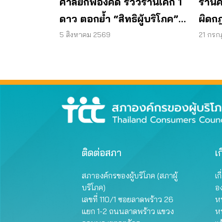
ศาลยกฟ้องคดี รีวิวร้านเค้ก 1
ร้านค
ดาว ตอกย้ำ “สิทธิผู้บริโภค”
ผิดก
แสดงความคิดเห็นโดยสุจริต
5 สิงหาคม 2569
21 กรก
ติดต่อสภา
เก
สภาองค์กรของผู้บริโภค (สภาผู้
เก
บริโภค)
อ
เลขที่ 110/1 ซอยลาดพร้าว 26
หน
แยก 1-2 ถนนลาดพร้าว แขวง
ห