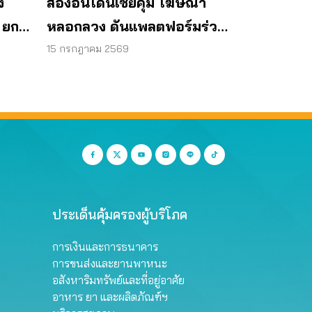
ง
ส่องอินโดนีเซียคุม โฆษณา
 ยก
หลอกลวง ดันแพลตฟอร์มร่วม
ิโภค
รับผิดชอบ
15 กรกฎาคม 2569
ประเด็นคุ้มครองผู้บริโภค
การเงินและการธนาคาร
การขนส่งและยานพาหนะ
อสังหาริมทรัพย์และที่อยู่อาศัย
อาหาร ยา และผลิตภัณฑ์ฯ