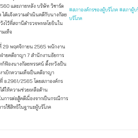
60 และภายหลัง บริษัท วิซาร์ด
#สภาองค์กรของผู้บริโภค #สภาผู้บริ
กัด ได้แจ้งความดำเนินคดีกับนางกัลย
บริโภค
หวังไว้ที่สถานีตำรวจพหลโยธินใน
ามเท็จ
ที่ 29 พฤศจิกายน 2565 พนักงาน
ษฝ่ายคดีอาญา 7 สำนักงานอัยการ
จทก์ฟ้องนางกัลยทรรศน์ ติ้งหวังเป็น
หาเบิกความเท็จเป็นคดีอาญา
ี่ อ.2961/2565 โดยสภาองค์กร
คได้ให้ความช่วยเหลือด้าน
การต่อสู้คดีเนื่องจากเป็นกรณีการ
ารใช้สิทธิในฐานะผู้บริโภค