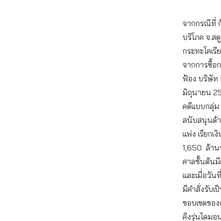
จากกรณีที่ ก
บริโภค จ.สตู
กระทะโคเรียค
จากการซื้อก
ฟ้อง บริษัท ว
มิถุนายน 25
คดีแบบกลุ่ม 
สนับสนุนด้
แพ่ง เรียกเง
1,650 ล้านบ
ศาลชั้นต้นม
และเมื่อวัน
มีคำสั่งรับเ
ขอบเขตของกล
คิงรุ่นไดมอ