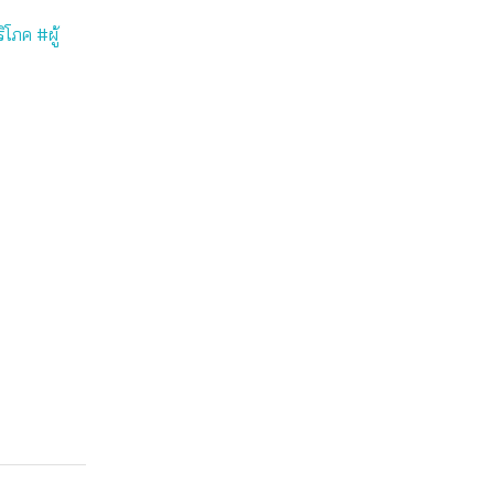
โภค #ผู้