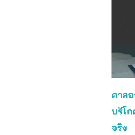
ศาลอา
บริโภ
จริง