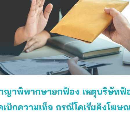
ญาพิพากษายกฟ้อง เหตุบริษัทฟ้อง
คเบิกความเท็จ กรณีโคเรียคิงโฆษณ