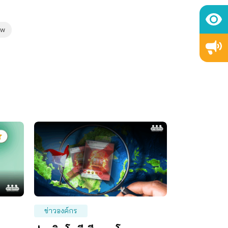
aw
ข่าวองค์กร