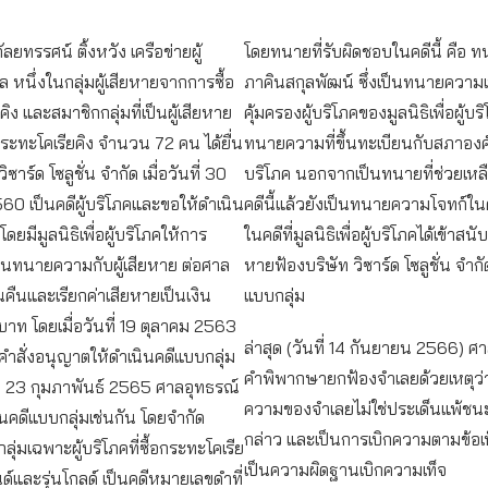
ัลยทรรศน์ ติ้งหวัง เครือข่ายผู้
โดยทนายที่รับผิดชอบในคดีนี้ คือ 
ล หนึ่งในกลุ่มผู้เสียหายจากการซื้อ
ภาคินสกุลพัฒน์ ซึ่งเป็นทนายความเ
ิง และสมาชิกกลุ่มที่เป็นผู้เสียหาย
คุ้มครองผู้บริโภคของมูลนิธิเพื่อผู้บ
ระทะโคเรียคิง จำนวน 72 คน ได้ยื่น
ทนายความที่ขึ้นทะเบียนกับสภาองค์
ิซาร์ด โซลูชั่น จำกัด เมื่อวันที่ 30
บริโภค นอกจากเป็นทนายที่ช่วยเหลื
60 เป็นคดีผู้บริโภคและขอให้ดำเนิน
คดีนี้แล้วยังเป็นทนายความโจทก์ใน
โดยมีมูลนิธิเพื่อผู้บริโภคให้การ
ในคดีที่มูลนิธิเพื่อผู้บริโภคได้เข้าสนั
านทนายความกับผู้เสียหาย ต่อศาล
หายฟ้องบริษัท วิซาร์ด โซลูชั่น จำกั
ินคืนและเรียกค่าเสียหายเป็นเงิน
แบบกลุ่ม
าท โดยเมื่อวันที่ 19 ตุลาคม 2563
ล่าสุด (วันที่ 14 กันยายน 2566) ศ
ีคำสั่งอนุญาตให้ดำเนินคดีแบบกลุ่ม
คำพิพากษายกฟ้องจำเลยด้วยเหตุว่า
ที่ 23 กุมภาพันธ์ 2565 ศาลอุทธรณ์
ความของจำเลยไม่ใช่ประเด็นแพ้ชนะ
ป็นคดีแบบกลุ่มเช่นกัน โดยจำกัด
กล่าว และเป็นการเบิกความตามข้อเท็
ุ่มเฉพาะผู้บริโภคที่ซื้อกระทะโคเรีย
เป็นความผิดฐานเบิกความเท็จ
นด์และรุ่นโกลด์ เป็นคดีหมายเลขดำที่