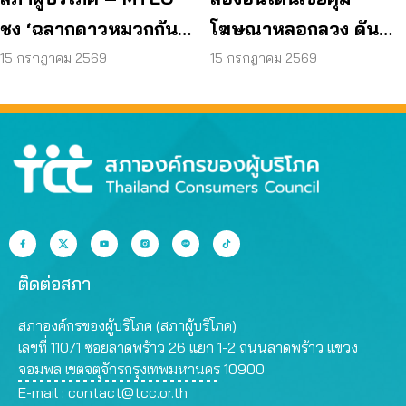
ชง ‘ฉลากดาวหมวกกันน็
โฆษณาหลอกลวง ดัน
อก’ ยกระดับความ
แพลตฟอร์มร่วมรับผิด
15 กรกฎาคม 2569
15 กรกฎาคม 2569
ปลอดภัยผู้บริโภค
ชอบ
ติดต่อสภา
สภาองค์กรของผู้บริโภค (สภาผู้บริโภค)
เลขที่ 110/1 ซอยลาดพร้าว 26 แยก 1-2 ถนนลาดพร้าว แขวง
จอมพล เขตจตุจักรกรุงเทพมหานคร 10900
E-mail :
contact@tcc.or.th