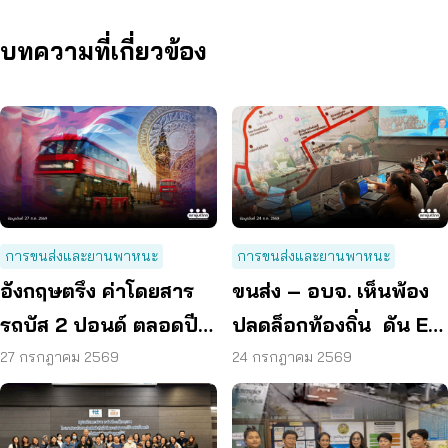
บทความที่เกี่ยวข้อง
การขนส่งและยานพาหนะ
การขนส่งและยานพาหนะ
อังกฤษตรึง ค่าโดยสาร
ขนส่ง – อบจ. เห็นพ้อง
รถบัส 2 ปอนด์ ตลอดปี
ปลดล็อกท้องถิ่น ดัน EV
70 ลดค่าครองชีพ
Bus อยุธยา
27 กรกฎาคม 2569
24 กรกฎาคม 2569