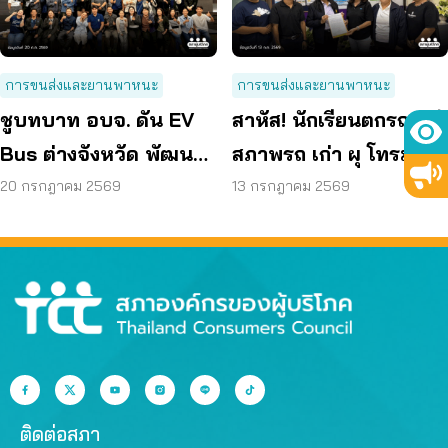
การขนส่งและยานพาหนะ
การขนส่งและยานพาหนะ
ชูบทบาท อบจ. ดัน EV
สาหัส! นักเรียนตกรถเมล์
Bus ต่างจังหวัด พัฒนา
สภาพรถ เก่า ผุ โทรม
ขนส่งสาธารณะไร้รอย
ถามหามาตรฐานรถ
20 กรกฎาคม 2569
13 กรกฎาคม 2569
ต่อ
ปลอดภัย
ติดต่อสภา