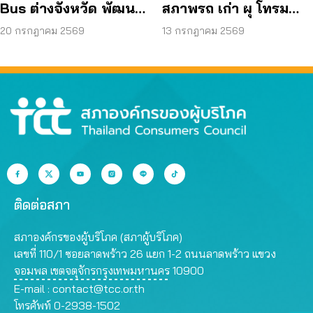
Bus ต่างจังหวัด พัฒนา
สภาพรถ เก่า ผุ โทรม
ขนส่งสาธารณะไร้รอย
ถามหามาตรฐานรถ
20 กรกฎาคม 2569
13 กรกฎาคม 2569
ต่อ
ปลอดภัย
ติดต่อสภา
สภาองค์กรของผู้บริโภค (สภาผู้บริโภค)
เลขที่ 110/1 ซอยลาดพร้าว 26 แยก 1-2 ถนนลาดพร้าว แขวง
จอมพล เขตจตุจักรกรุงเทพมหานคร 10900
E-mail :
contact@tcc.or.th
โทรศัพท์ 0-2938-1502