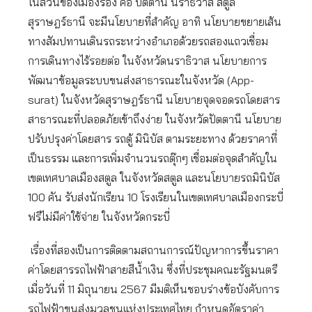
ในส่วนของเมืองรอง คือ ปัตตานี นราธิวาส สตูล
สุราษฎร์ธานี จะมีนโยบายที่สำคัญ อาทิ นโยบายขยายเส้น
ทางสัมปทานเดินรถระหว่างอําเภอด้วยรถสองแถวเชื่อม
การเดินทางไร้รอยต่อ ในจังหวัดนราธิวาส นโยบายการ
พัฒนาข้อมูลระบบขนส่งสาธารณะในจังหวัด (App-
surat) ในจังหวัดสุราษฎร์ธานี นโยบายจุดจอดรถโดยสาร
สาธารณะที่ปลอดภัยเข้าถึงง่าย ในจังหวัดปัตตานี นโยบาย
ปรับปรุงค่าโดยสาร รถตู้ มินิบัส ตามระยะทาง ด้วยราคาที่
เป็นธรรม และการเพิ่มจํานวนรถตุ๊กๆ เชื่อมต่อจุดสําคัญใน
เขตเทศบาลเมืองสตูล ในจังหวัดสตูล และนโยบายรถมินิบัส
100 คัน รับส่งนักเรียน 10 โรงเรียนในเขตเทศบาลเมืองกระบี่
ฟรีไม่มีค่าใช้จ่าย ในจังหวัดกระบี่
เรื่องที่สองเป็นการติดตามสถานการณ์ปัญหาการขึ้นราคา
ค่าโดยสารรถไฟฟ้าสายสีน้ำเงิน ซึ่งที่ประชุมคณะรัฐมนตรี
เมื่อวันที่ 11 มิถุนายน 2567 มีมติเห็นชอบร่างข้อบังคับการ
รถไฟฟ้าขนส่งมวลชนแห่งประเทศไทย กำหนดอัตราค่า