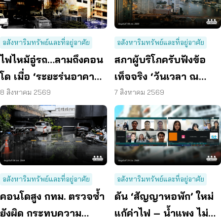
อสังหาริมทรัพย์และที่อยู่อาศัย
อสังหาริมทรัพย์และที่อยู่อาศัย
ไฟไหม้อู่รถ…ลามถึงคอน
สภาผู้บริโภครับฟังข้อ
โด เมื่อ ‘ระยะร่นอาคาร’
เท็จจริง ‘วันเวลา ณ
ถูกละเลย ผู้บริโภคจึงต้อง
เจ้าพระยา’ ยืนยันมีถนน
8 สิงหาคม 2569
7 สิงหาคม 2569
เสี่ยง
6 ม. รอบอาคาร
อสังหาริมทรัพย์และที่อยู่อาศัย
อสังหาริมทรัพย์และที่อยู่อาศัย
คอนโดสูง กทม. ตรวจซ้ำ
ดัน ‘สัญญาหอพัก’ ใหม่
ยังผิด กระทบความ
แก้ค่าไฟ – น้ำแพง ไม่