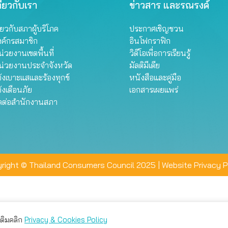
ี่ยวกับเรา
ข่าวสาร และรณรงค์
ี่ยวกับสภาผู้บริโภค
ประกาศเชิญชวน
งค์กรสมาชิก
อินโฟกราฟิก
่วยงานเขตพื้นที่
วิดีโอเพื่อการเรียนรู้
น่วยงานประจำจังหวัด
มัลติมีเดีย
้งเบาะแสและร้องทุกข์
หนังสือและคู่มือ
้งเตือนภัย
เอกสารเผยแพร่
ิดต่อสำนักงานสภา
right © Thailand Consumers Council 2025 |
Website Privacy P
มเติมคลิก
Privacy & Cookies Policy
่าน คุณสามารถเลือกตั้งค่าความเป็นส่วนตัวได้