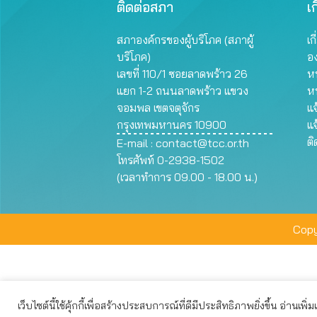
ติดต่อสภา
เก
สภาองค์กรของผู้บริโภค (สภาผู้
เก
บริโภค)
อ
เลขที่ 110/1 ซอยลาดพร้าว 26
หน
แยก 1-2 ถนนลาดพร้าว แขวง
ห
จอมพล เขตจตุจักร
แจ
กรุงเทพมหานคร 10900
แจ
ต
E-mail :
contact@tcc.or.th
โทรศัพท์ 0-2938-1502
(เวลาทำการ 09.00 - 18.00 น.)
Copy
เว็บไซต์นี้ใช้คุ้กกี้เพื่อสร้างประสบการณ์ที่ดีมีประสิทธิภาพยิ่งขึ้น อ่านเพิ่
เว็บไซต์นี้ใช้คุกกี้เพื่อมอบประสบการณ์การใช้งานที่ดีให้แก่ท