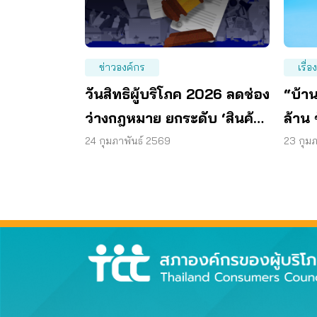
ข่าวองค์กร
เรื่อ
วันสิทธิผู้บริโภค 2026 ลดช่อง
“บ้าน
ว่างกฎหมาย ยกระดับ ‘สินค้า
ล้าน
ปลอดภัย’
จวบ
24 กุมภาพันธ์ 2569
23 กุม