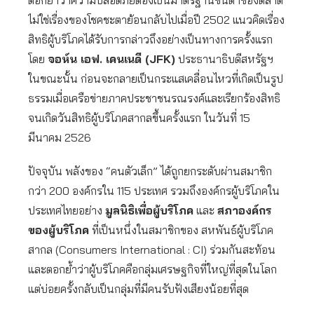
ตอกย้ำว่าความปลอดภัยต้องเป็นมาตรฐานขั้นต่ำของตลาด
ไม่ใช่เรื่องของโชคชะตาย้อนกลับไปเมื่อปี 2502 แนวคิดเรื่อง
สิทธิผู้บริโภคได้รับการกล่าวถึงอย่างเป็นทางการครั้งแรก
โดย
จอห์น เอฟ. เคนเนดี (
JFK)
ประธานาธิบดีสหรัฐฯ
ในขณะนั้น ก่อนจะกลายเป็นกระแสเคลื่อนไหวที่เกิดเป็นรูป
ธรรมเมื่อเครือข่ายภาคประชาชนรณรงค์และเรียกร้องสิทธิ
จนเกิดวันสิทธิผู้บริโภคสากลขึ้นครั้งแรก ในวันที่ 15
มีนาคม 2526
ปัจจุบัน พลังของ “คนตัวเล็ก” ได้ถูกยกระดับผ่านสมาชิก
กว่า 200 องค์กรใน 115 ประเทศ รวมถึงองค์กรผู้บริโภคใน
ประเทศไทยอย่าง
มูลนิธิเพื่อผู้บริโภค
และ
สภาองค์กร
ของผู้บริโภค
ที่เป็นหนึ่งในสมาชิกของ สหพันธ์ผู้บริโภค
สากล (Consumers International : CI) ร่วมกันสะท้อน
และตอกย้ำว่าผู้บริโภคคือกลุ่มเศรษฐกิจที่ใหญ่ที่สุดในโลก
แต่บ่อยครั้งกลับเป็นกลุ่มที่มีคนรับฟังเสียงน้อยที่สุด