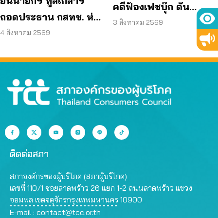
ยื่นนายกฯ ทูลเกล้าฯ
คดีฟ้องเฟซบุ๊ก ดัน
ถอดประธาน กสทช. ห่วง
แพลตฟอร์มร่วมรับผิด
3 สิงหาคม 2569
คุ้มครองผู้บริโภคสะดุด
4 สิงหาคม 2569
ติดต่อสภา
สภาองค์กรของผู้บริโภค (สภาผู้บริโภค)
เลขที่ 110/1 ซอยลาดพร้าว 26 แยก 1-2 ถนนลาดพร้าว แขวง
จอมพล เขตจตุจักรกรุงเทพมหานคร 10900
E-mail :
contact@tcc.or.th