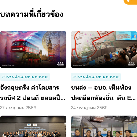
บทความที่เกี่ยวข้อง
การขนส่งและยานพาหนะ
การขนส่งและยานพาหนะ
อังกฤษตรึง ค่าโดยสาร
ขนส่ง – อบจ. เห็นพ้อง
รถบัส 2 ปอนด์ ตลอดปี
ปลดล็อกท้องถิ่น ดัน EV
70 ลดค่าครองชีพ
Bus อยุธยา
27 กรกฎาคม 2569
24 กรกฎาคม 2569