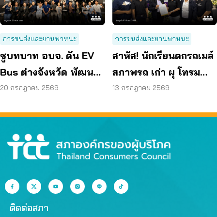
การขนส่งและยานพาหนะ
การขนส่งและยานพาหนะ
ชูบทบาท อบจ. ดัน EV
สาหัส! นักเรียนตกรถเมล์
Bus ต่างจังหวัด พัฒนา
สภาพรถ เก่า ผุ โทรม
ขนส่งสาธารณะไร้รอย
ถามหามาตรฐานรถ
20 กรกฎาคม 2569
13 กรกฎาคม 2569
ต่อ
ปลอดภัย
ติดต่อสภา