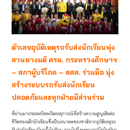
ตัวเลขอุบัติเหตุรถรับส่งนักเรียนพุ่ง
สวนทางมติ ครม. กระทรวงศึกษาฯ
– สภาผู้บริโภค – สสส. ร่วมมือ
มุ่ง
สร้าง
ระบบรถรับส่งนักเรียน
ปลอดภัยและทุกฝ่ายมีส่วนร่วม
ที่ผ่านมาประเทศไทยเกิดเหตุการณ์ที่สร้างความสูญเสียต่อ
ชีวิตของเด็กนักเรียนซึ่งเป็นอนาคตของชาติจากอุบัติเหตุรถ
รับส่งนักเรียนนับครั้งไม่ถ้วน รวมไปถึงเหตุการณ์ไฟไหม้รถ