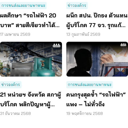
การขนส่งและยานพาหนะ
ข่าวองค์กร
ผลศึกษา “รถไฟฟ้า 20
ผนึก สปน. ปักธง ตัวแทน
บาท” สายสีเขียวทำได้
ผู้บริโภค 77 จว. รุกแก้
จริง ยื่น กทม.เร่งดำเนิน
ของแพง – สกัดภัย
17 เมษายน 2569
13 กุมภาพันธ์ 2569
การใน 1 ปี
ไซเบอร์
ข่าวองค์กร
การขนส่งและยานพาหนะ
21 หน่วยฯ จังหวัด สภาผู้
คนกรุงสุดช้ำ “รถไฟฟ้า”
บริโภค พลิกปัญหาผู้
แพง – ไม่ทั่วถึง
บริโภค สู่ 15 นโยบาย
31 ธันวาคม 2568
19 พฤศจิกายน 2568