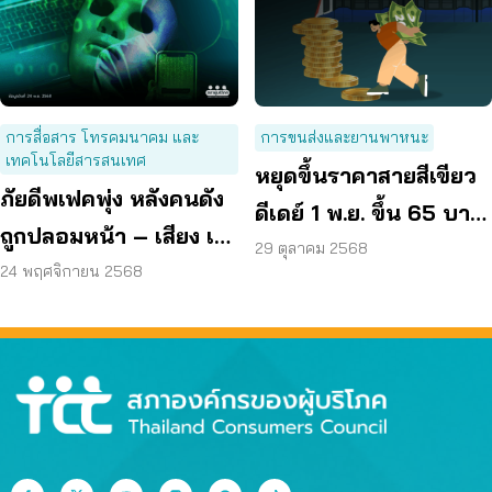
การสื่อสาร โทรคมนาคม และ
การขนส่งและยานพาหนะ
เทคโนโลยีสารสนเทศ
หยุดขึ้นราคาสายสีเขียว
ภัยดีพเฟคพุ่ง หลังคนดัง
ดีเดย์ 1 พ.ย. ขึ้น 65 บาท
ถูกปลอมหน้า – เสียง เอ
คน กทม. แบกค่า
29 ตุลาคม 2568
ไอใช้หลอกเต็มรูปแบบ
24 พฤศจิกายน 2568
รถไฟฟ้าอ่วม