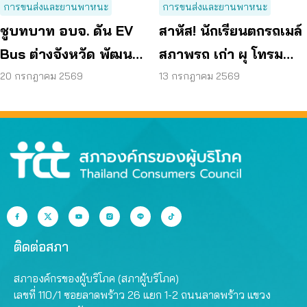
การขนส่งและยานพาหนะ
การขนส่งและยานพาหนะ
ชูบทบาท อบจ. ดัน EV
สาหัส! นักเรียนตกรถเมล์
Bus ต่างจังหวัด พัฒนา
สภาพรถ เก่า ผุ โทรม
ขนส่งสาธารณะไร้รอย
ถามหามาตรฐานรถ
20 กรกฎาคม 2569
13 กรกฎาคม 2569
ต่อ
ปลอดภัย
ติดต่อสภา
สภาองค์กรของผู้บริโภค (สภาผู้บริโภค)
เลขที่ 110/1 ซอยลาดพร้าว 26 แยก 1-2 ถนนลาดพร้าว แขวง