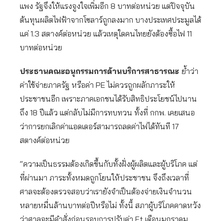
แพง รัฐจึงให้แรงจูงใจเพิ่มอีก 8 บาทต่อหน่วย แต่ปัจจุบัน
ต้นทุนผลิตไฟฟ้าจากโซลาร์ถูกลงมาก บางประเทศประมูลได้
แค่ 1.3 สตางค์ต่อหน่วย แล้วเหตุใดคนไทยยังต้องซื้อไฟ 11
บาทต่อหน่วย
ประธานคณะอนุกรรมการด้านบริการสาธารณะ
ย้ำว่า
ค่าใช้จ่ายภาครัฐ หรือค่า PE ไม่ควรถูกผลักภาระให้
ประชาชนอีก เพราะภาคเอกชนได้รับสิทธิประโยชน์ไปนาน
ถึง 18 ปีแล้ว แต่กลับไม่มีการทบทวน ทั้งที่ กกพ. เคยเสนอ
ว่าการยกเลิกค่าแอดเดอร์สามารถลดค่าไฟได้ทันที 17
สตางค์ต่อหน่วย
“ความเป็นธรรมต้องเกิดขึ้นกับทั้งฝั่งผู้ผลิตและผู้บริโภค แต่
ที่ผ่านมา ภาระทั้งหมดถูกโยนให้ประชาชน จึงถึงเวลาที่
ศาลจะต้องตรวจสอบว่าเรายังจำเป็นต้องจ่ายเงินจำนวน
หลายหมื่นล้านบาทต่อปีหรือไม่ ทั้งนี้ สภาผู้บริโภคคาดหวัง
ว่าศาลจะมีคำสั่งก่อนรอบการปรับค่า Ft เดือนมกราคม