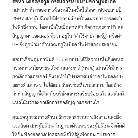
รสนา โตสิตระกูล กรรมการนโยบายสภาผู้บริโภค
กล่าวว่า ที่มาของการฟ้องคดีในครั้งนี้เกิดจากช่วงปลายปี
2567 สภาผู้บริโภคได้ส่งความเห็นเรื่องแนวทางการลดค่า
ไฟฟ้าถึงกกพ. โดยหนึ่งในเนื้อหาหลัก คือการเจรจาปรับลด
สัญญาค่าแอดเดอร์ ที่รวมอยู่ใน ‘ค่าใช้จ่ายภาครัฐ’ หรือค่า
PE ซึ่งถูกนำมาคำนวณอยู่ในบิลค่าไฟฟ้าของประชาชน
ต่อมาเดือนกุมภาพันธ์ 2568 กกพ. ได้มีความ เห็นถึงคณะ
กรรมการนโยบายพลังงานแห่งชาติ (กพช.) เสนอให้มีการ
ยกเลิกค่าแอดเดอร์ ซึ่งจะทำให้ประชาชนจ่ายค่าไฟลดลง 17
สตางค์ แต่กพช. ไม่ได้ตอบรับความเห็นของกกพ. โดยอ้าง
ว่าทำ สัญญาซื้อไฟ กับบริษัทเอกชนเรียบร้อยแล้ว และไม่มี
แนวโน้มว่าจะยกเลิกการต่อสัญญาแต่อย่างใด
คณะอนุกรรมการด้านบริการสาธารณะ พลังงาน และสิ่ง
แวดล้อม สภาผู้บริโภค ในฐานะตัวแทนของผู้บริโภคจึงมีมติ
ให้ยื่นฟ้องต่อศาลปกครองเพื่อให้รัฐเพิกถอน “ประกาศ