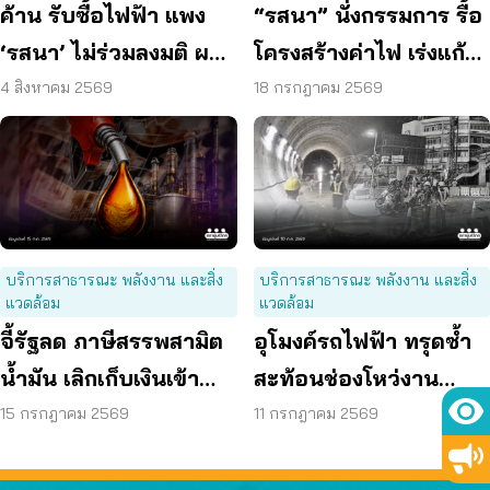
ค้าน รับซื้อไฟฟ้า แพง
“รสนา” นั่งกรรมการ รื้อ
‘รสนา’ ไม่ร่วมลงมติ ผลัก
โครงสร้างค่าไฟ เร่งแก้
ผู้บริโภค “แบก”
ต้นเหตุพลังงานแพง
4 สิงหาคม 2569
18 กรกฎาคม 2569
บริการสาธารณะ พลังงาน และสิ่ง
บริการสาธารณะ พลังงาน และสิ่ง
แวดล้อม
แวดล้อม
จี้รัฐลด ภาษีสรรพสามิต
อุโมงค์รถไฟฟ้า ทรุดซ้ำ
น้ำมัน เลิกเก็บเงินเข้า
สะท้อนช่องโหว่งาน
กองทุน เอื้อโรงกลั่น
ก่อสร้าง จี้ตรวจ
15 กรกฎาคม 2569
11 กรกฎาคม 2569
โครงสร้างใต้ดินทั้งระบบ