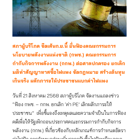
สภาผู้บริโภค ขีดเส้นก.ย.นี้ ยื่นฟ้องคณะกรรมการ
นโยบายพลังงานแห่งชาติ (กพช.) คณะกรรมการ
กำกับกิจการพลังงาน (กกพ.) ต่อศาลปกครอง ยกเลิก
มติทำสัญญาทาสซื้อไฟแพง ขัดกฎหมาย สร้างต้นทุน
เกินจริง ผลักภาระให้ประชาชนแบกค่าไฟแพง
วันที่ 21 สิงหาคม 2568 สภาผู้บริโภค จัดงานแถลงข่าว
“ฟ้อง กพช. – กกพ. ยกเลิก ‘ค่า PE’ เลิกผลักภาระให้
ประชาชน” เพื่อชี้แจงถึงเหตุผลและความจำเป็นในการฟ้อง
คดีเพื่อให้รัฐเพิกถอนประกาศคณะกรรมการกำกับกิจการ
พลังงาน (กกพ.) ที่เกี่ยวข้องกับหลักเกณฑ์การกำหนดอัตรา