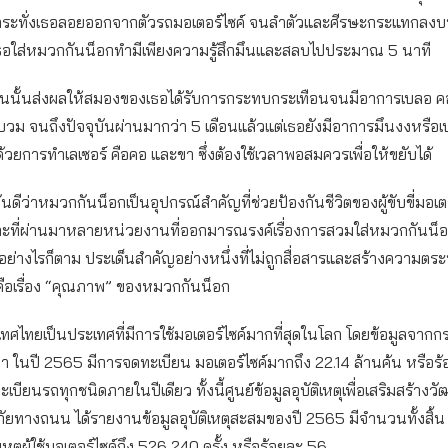
กระทั่งเธอลอยออกจากตัวรถมอเตอร์ไซค์ จนลำตัวและศีรษะกระแทกลง
่เธอใส่หมวกกันน็อกทำมีเพียงความรู้สึกมึนและสลบไปประมาณ 5 นาที
นวันนั้นส่งผลให้สมองของเธอได้รับการกระทบกระเทือนจนมีอาการเบลอ ค
บวม จนถึงปัจจุบันผ่านมากว่า 5 เดือนแล้วแต่เธอยังมีอาการมึนงงหรือเบ
าด้วยการทำเลเซอร์ คือคอ และขา ซึ่งต้องใช้เวลาพอสมควรเพื่อให้ขยับได้
กันดีว่าหมวกกันน็อกเป็นอุปกรณ์สำคัญที่ช่วยป้องกันชีวิตของผู้ขับขี่มอเ
ะที่ผ่านมาหลายหน่วยงานที่ออกมารณรงค์เรื่องการสวมใส่หมวกกันน็อ
 อย่างไรก็ตาม ประเด็นสำคัญอย่างหนึ่งที่ไม่ถูกสื่อสารและสร้างความตระ
คือเรื่อง “คุณภาพ” ของหมวกกันน็อก
เทศไทยเป็นประเทศที่มีการใช้มอเตอร์ไซค์มากที่สุดในโลก โดยข้อมูลจาก
 ในปี 2565 มีการจดทะเบียน มอเตอร์ไซค์มากถึง 22.14 ล้านค้น หรือร
บียนรถทุกชนิดภายในปีเดียว ทั้งนี้ศูนย์ข้อมูลอุบัติเหตุเพื่อเสริมสร้าง
ยทางถนน ได้รายงานข้อมูลอุบัติเหตุสะสมของปี 2565 มีจำนวนทั้งสิ้
ัติเหตุผู้ใช้มอเตอร์ไซค์ถึง 526,240 ครั้ง หรือร้อยละ 56