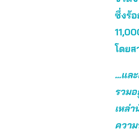
ซึ่งร
11,00
โดยส
…และเป
รวมอย
เหล่า
ความป