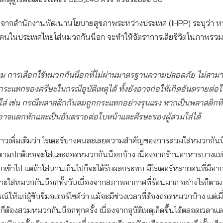
ูลจากสำนักงานพัฒนานโยบายสุขภาพระหว่างประเทศ (IHPP) ระบุว่า หากผ
ุกคนในประเทศไทยใส่หมวกกันน็อก จะทำให้อัตราการเสียชีวิตในภาพรวม
าม การเลือกใช้หมวกกันน็อกที่ไม่ผ่านมาตรฐานความปลอดภัย ไม่สาม
ระแทกของศรีษะในกรณีอุบัติเหตุได้ ทั้งยังอาจก่อให้เกิดอันตรายต่อ
ใส่ เช่น กรณีพลาสติกกันลมถูกกระแทกอย่างรุนแรง หากเป็นพลาสติกที่ไ
าจแตกหักและเป็นอันตรายต่อใบหน้าและศีรษะของผู้สวมใส่ได้
่าวเพิ่มเติมว่า ไรเดอร์บางคนละเลยความสำคัญของการสวมใส่หมวกกันน็
ตามปกติเธอจะใส่และถอดหมวกกันน็อกบ้าง เนื่องจากร้านอาหารบางแห่งไ
เข้าไป แต่ถ้าใส่นานเกินไปก็จะได้รับผลกระทบ มีไรเดอร์หลายคนที่มีอาก
ะใส่หมวกกันน็อกทั้งวันเนื่องจากสภาพอากาศที่ร้อนมาก อย่างไรก็ตาม 
ให้แก่ผู้ขับขี่มอเตอร์ไซค์ว่า แม้จะมีช่วงเวลาที่ต้องถอดหมวกบ้าง แต่เมื่
ต้องสวมหมวกกันน็อกทุกครั้ง เนื่องจากอุบัติเหตุเกิดขึ้นได้ตลอดเวลา