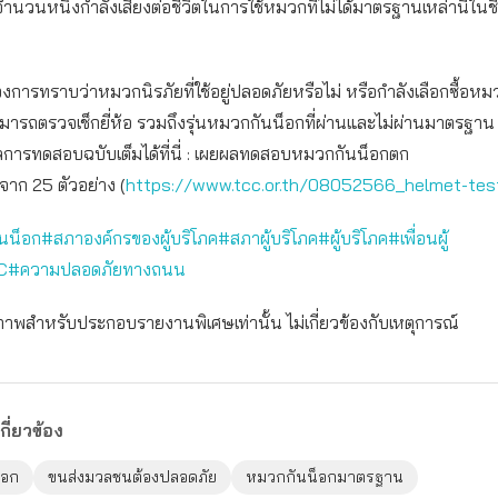
จำนวนหนึ่งกำลังเสี่ยงต่อชีวิตในการใช้หมวกที่ไม่ได้มาตรฐานเหล่านี้ใน
ต้องการทราบว่าหมวกนิรภัยที่ใช้อยู่ปลอดภัยหรือไม่ หรือกำลังเลือกซื้อหม
มารถตรวจเช็กยี่ห้อ รวมถึงรุ่นหมวกกันน็อกที่ผ่านและไม่ผ่านมาตรฐา
ลการทดสอบฉบับเต็มได้ที่นี่ : เผยผลทดสอบหมวกกันน็อกตก
าก 25 ตัวอย่าง (
https://www.tcc.or.th/08052566_helmet-te
นน็อก
#สภาองค์กรของผู้บริโภค
#สภาผู้บริโภค
#ผู้บริโภค
#เพื่อนผู้
C
#ความปลอดภัยทางถนน
ภาพสำหรับประกอบรายงานพิเศษเท่านั้น ไม่เกี่ยวข้องกับเหตุการณ์
กี่ยวข้อง
็อก
ขนส่งมวลชนต้องปลอดภัย
หมวกกันน็อกมาตรฐาน