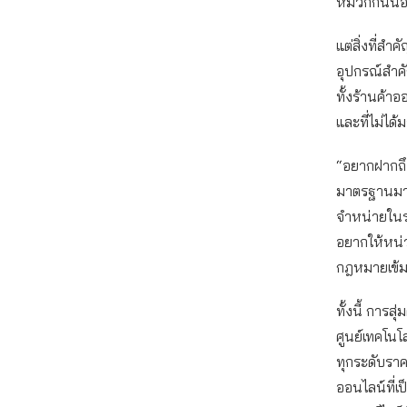
หมวกกันน็อก
แต่สิ่งที่สำ
อุปกรณ์สำคั
ทั้งร้านค้า
และที่ไม่ไ
“อยากฝากถึง
มาตรฐานมาจ
จำหน่ายในราค
อยากให้หน่ว
กฎหมายเข้ม
ทั้งนี้ กา
ศูนย์เทคโนโ
ทุกระดับรา
ออนไลน์ที่เป