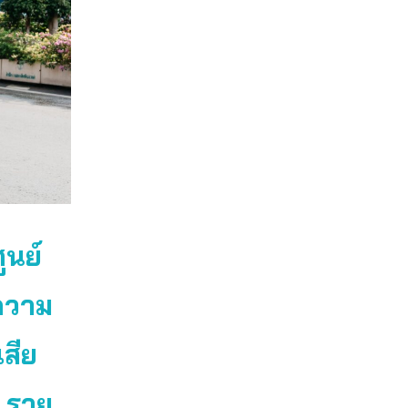
ูนย์
มความ
สีย
 ราย