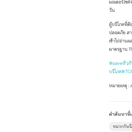
มอเตอร์ไซค์
วัน
ผู้บริโภคที่
ปลอดภัย สา
เข้าไปอ่านผ
มาตรฐาน 11จ
#saveหัวกั
บริโภค
#TC
หมายเหตุ : 
คำค้นหาที่เ
หมวกกันน