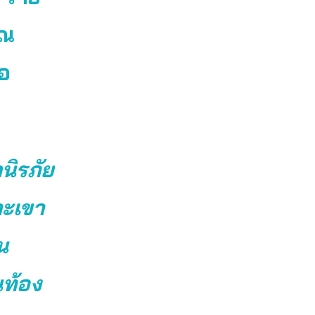
าณ
ือ
กนิรภัย
าะเขา
น
นท้อง