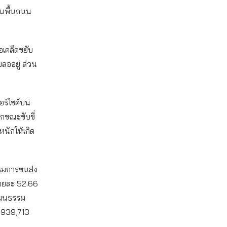
บนพื้นถนน
อเคล็ดขยับ
ลออยู่ ส่วน
ตอร์ไซค์บน
กขณะขับขี่
หนักให้เกิด
กรมการขนส่ง
้อยละ 52.66
วัฒนธรรม
น 939,713