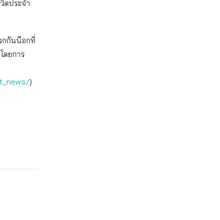
ชีวิตประจำ
วกกันน็อกที่
น โดยการ
st_news/
)