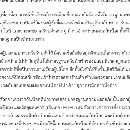
เพียงครั้งเดียว อาจนำมาซึ่งการบาดเจ็บสาหัสหรืออาจรุนแรงถึงขั้นเสียช
คัญที่สุดที่สุภาภรณ์ย้ำเตือนคือการเลือกซื้อหมวกกันน็อกที่ได้มาตรฐาน เพ
ญที่จะช่วยปกป้องชีวิตของผู้ขับขี่มอเตอร์ไซค์ แต่ปัจจุบันกลับพบว่า ร้า
ออนไลน์ และวางขายตามร้านค้าต่าง ๆ มีการจำหน่ายหมวกกันน็อกทั้งที่
ด้มาตรฐานเป็นจำนวนมาก
ผู้ประกอบการหรือร้านค้าให้มีความซื่อสัตย์ต่อลูกค้าและเลือกหมวกกันน็
ำหน่าย ไม่นำวัสดุที่ไม่ได้มาตรฐานหรือนำเข้าของปลอมที่ราคาถูกแล
าปกติซึ่งเป็นการเอาเปรียบผู้บริโภค อีกทั้งยังทำให้ถึงขั้นเสียชีวิตได้ น
ยงานที่มีส่วนเกี่ยวข้องเข้าไปตรวจสอบร้านค้า เข้าไปตรวจสอบแหล่งผล
งวดกับของปลอมและของหนีภาษีนำเข้า” สุภาภรณ์กล่าวทิ้งท้าย
รสุ่มตัวอย่างหมวกกันน็อกที่นำมาทดสอบมาตรฐานความปลอดภัยนั้น สภาผู
ลยีโลหะและวัสดุแห่งชาติ (เอ็มเทค : MTEC) สุ่มตัวอย่างจากการซื้อหมว
คาจากห้างสรรพสินค้า ร้านตัวแทนจำหน่ายหมวกกันน็อก และร้านค้า
็นช่องทางที่ประชาชนนิยมใช้ซื้อหาหมวกกันน็อกที่เป็นการยืนยันว่า ขณะนี้