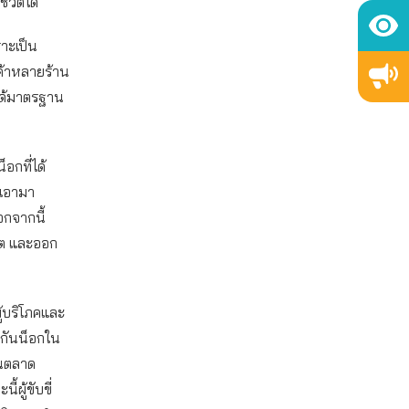
ีวิตได้
ราะเป็น
นค้าหลายร้าน
ได้มาตรฐาน
อกที่ได้
ะเอามา
อกจากนี้
ิต และออก
้บริโภคและ
กกันน็อกใน
บนตลาด
ผู้ขับขี่