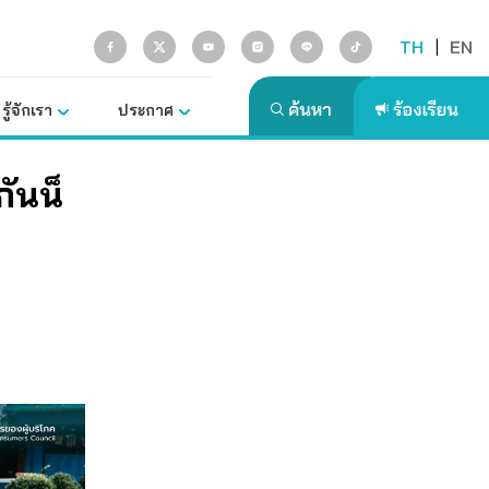
TH
|
EN
รู้จักเรา
ประกาศ
ันน็