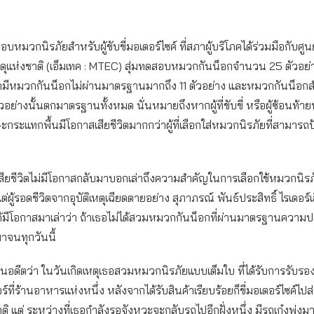
หมวกนิรภัยสำหรับผู้ขับขี่มอเตอร์ไซค์ ที่สภาผู้บริโภคได้ร่วมมือกับศูน
ดุแห่งชาติ (เอ็มเทค : MTEC) สุ่มทดสอบหมวกกันน็อกจำนวน 25 ตัวอย่า
มีหมวกกันน็อกไม่ผ่านมาตรฐานมากถึง 11 ตัวอย่าง และหมวกกันน็อกส
อย่างนั้นตกมาตรฐานทั้งหมด นั่นหมายถึงหากผู้ที่ขับขี่ หรือผู้ซ้อนท้
ีษะกระแทกพื้นมีโอกาสเสียชีวิตมากกว่าผู้ที่เลือกใส่หมวกนิรภัยที่สามาร
ที่เสียชีวิตไม่มีโอกาสกลับมาบอกเล่าถึงความสำคัญในการเลือกใช้หมวกนิรภั
 แต่ผู้รอดชีวิตจากอุบัติเหตุเฉียดตายอย่าง สุภาภรณ์ พันธ์ประสิทธิ์ ไรเดอร์
ด้มีโอกาสมาเล่าว่า ถ้าเธอไม่ได้สวมหมวกกันน็อกที่ผ่านมาตรฐานความ
มาจนทุกวันนี้
นอดีตว่า ในวันเกิดเหตุเธอสวมหมวกนิรภัยแบบเต็มใบ ที่ได้รับการรับรอ
ร์ที่ร้านอาหารแห่งหนึ่ง หลังจากได้รับสินค้าเรียบร้อยก็ขี่มอเตอร์ไซค์ไป
ติ แต่ ระหว่างที่เธอกำลังรอจังหวะจะกลับรถไปอีกฝั่งหนึ่ง มีรถเก๋งพุ่