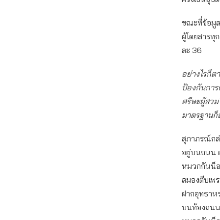
ขณะที่ข้อม
ผู้โดยสารท
ละ 36
อย่างไรก็ต
ป้องกันการก
ศรีษะผู้สวม
มาตรฐานก็อ
สุภาภรณ์กล
อยู่บนถนน 
หมวกกันน็อก
สมองตีบเพรา
ฝากอุทธาหรณ์
บนท้องถนนก็