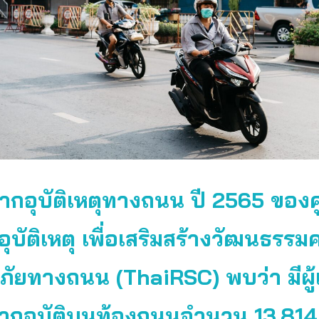
ากอุบัติเหตุทางถนน ปี 2565 ของศ
ลอุบัติเหตุ เพื่อเสริมสร้างวัฒนธรร
ัยทางถนน (ThaiRSC) พบว่า มีผู้เ
จากอุบัติบนท้องถนนจำนวน 13,814