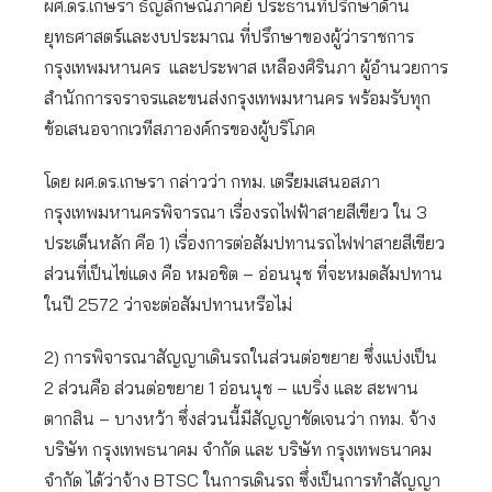
ผศ.ดร.เกษรา ธัญลักษณ์ภาคย์ ประธานที่ปรึกษาด้าน
ยุทธศาสตร์และงบประมาณ ที่ปรึกษาของผู้ว่าราชการ
กรุงเทพมหานคร และประพาส เหลืองศิรินภา ผู้อำนวยการ
สำนักการจราจรและขนส่งกรุงเทพมหานคร พร้อมรับทุก
ข้อเสนอจากเวทีสภาองค์กรของผู้บริโภค
โดย ผศ.ดร.เกษรา กล่าวว่า กทม. เตรียมเสนอสภา
กรุงเทพมหานครพิจารณา เรื่องรถไฟฟ้าสายสีเขียว ใน 3
ประเด็นหลัก คือ 1) เรื่องการต่อสัมปทานรถไฟฟาสายสีเขียว
ส่วนที่เป็นไข่แดง คือ หมอชิต – อ่อนนุช ที่จะหมดสัมปทาน
ในปี 2572 ว่าจะต่อสัมปทานหรือไม่
2) การพิจารณาสัญญาเดินรถในส่วนต่อขยาย ซึ่งแบ่งเป็น
2 ส่วนคือ ส่วนต่อขยาย 1 อ่อนนุช – แบริ่ง และ สะพาน
ตากสิน – บางหว้า ซึ่งส่วนนี้มีสัญญาชัดเจนว่า กทม. จ้าง
บริษัท กรุงเทพธนาคม จำกัด และ บริษัท กรุงเทพธนาคม
จำกัด ได้ว่าจ้าง BTSC ในการเดินรถ ซึ่งเป็นการทำสัญญา