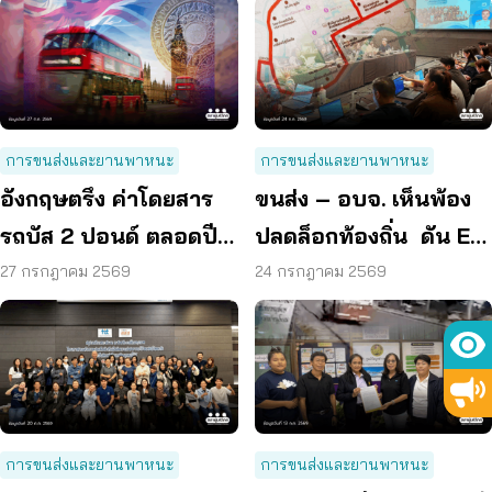
การขนส่งและยานพาหนะ
การขนส่งและยานพาหนะ
อังกฤษตรึง ค่าโดยสาร
ขนส่ง – อบจ. เห็นพ้อง
รถบัส 2 ปอนด์ ตลอดปี
ปลดล็อกท้องถิ่น ดัน EV
70 ลดค่าครองชีพ
Bus อยุธยา
27 กรกฎาคม 2569
24 กรกฎาคม 2569
การขนส่งและยานพาหนะ
การขนส่งและยานพาหนะ