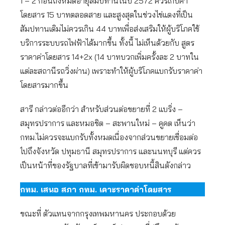
1 – 2 ก่อนถึงหมดอายุสัมปทานในปี 2572 ควรเก็บค่า
โดยสาร 15 บาทตลอดสาย และสูงสุดในช่วงไข่แดงที่เป็น
สัมปทานเดิมไม่ควรเกิน 44 บาทเพื่อส่งเสริมให้ผู้บริโภคใช้
บริการระบบรถไฟฟ้าได้มากขึ้น ทั้งนี้ ไม่เห็นด้วยกับ สูตร
ราคาค่าโดยสาร 14+2x (14 บาทบวกเพิ่มครั้งละ 2 บาทใน
แต่ละสถานีรถวิ่งผ่าน) เพราะทำให้ผู้บริโภคแบกรับราคาค่า
โดยสารมากขึ้น
สารี กล่าวต่ออีกว่า สำหรับส่วนต่อขยายที่ 2 แบริ่ง –
สมุทรปราการ และหมอชิต – สะพานใหม่ – คูคต เห็นว่า
กทม.ไม่ควรจะแบกรับทั้งหมดเนื่องจากส่วนขยายเชื่อมต่อ
ไปถึงจังหวัด ปทุมธานี สมุทรปราการ และนนทบุรี แต่ควร
เป็นหน้าที่ของรัฐบาลที่เข้ามารับผิดชอบหนี้สินดังกล่าว
กทม. เสนอ สภา กทม. เคาะราคาค่าโดยสาร
ขณะที่ ตัวแทนจากกรุงเทพมหานคร ประกอบด้วย