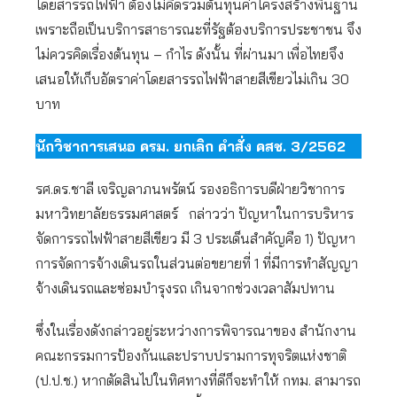
โดยสารรถไฟฟ้า ต้องไม่คิดรวมต้นทุนค่าโครงสร้างพื้นฐาน
เพราะถือเป็นบริการสาธารณะที่รัฐต้องบริการประชาชน จึง
ไม่ควรคิดเรื่องต้นทุน – กำไร ดังนั้น ที่ผ่านมา เพื่อไทยจึง
เสนอให้เก็บอัตราค่าโดยสารรถไฟฟ้าสายสีเขียวไม่เกิน 30
บาท
นักวิชาการเสนอ ครม. ยกเลิก คำสั่ง คสช. 3/2562
รศ.ดร.ชาลี เจริญลาภนพรัตน์ รองอธิการบดีฝ่ายวิชาการ
มหาวิทยาลัยธรรมศาสตร์ กล่าวว่า ปัญหาในการบริหาร
จัดการรถไฟฟ้าสายสีเขียว มี 3 ประเด็นสำคัญคือ 1) ปัญหา
การจัดการจ้างเดินรถในส่วนต่อขยายที่ 1 ที่มีการทำสัญญา
จ้างเดินรถและซ่อมบำรุงรถ เกินจากช่วงเวลาสัมปทาน
ซึ่งในเรื่องดังกล่าวอยู่ระหว่างการพิจารณาของ สำนักงาน
คณะกรรมการป้องกันและปราบปรามการทุจริตแห่งชาติ
(ป.ป.ช.) หากตัดสินไปในทิศทางที่ดีก็จะทำให้ กทม. สามารถ