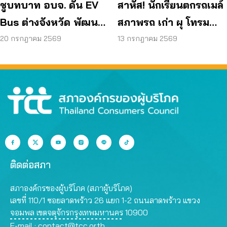
ชูบทบาท อบจ. ดัน EV
สาหัส! นักเรียนตกรถเมล์
Bus ต่างจังหวัด พัฒนา
สภาพรถ เก่า ผุ โทรม
ขนส่งสาธารณะไร้รอย
ถามหามาตรฐานรถ
20 กรกฎาคม 2569
13 กรกฎาคม 2569
ต่อ
ปลอดภัย
ติดต่อสภา
สภาองค์กรของผู้บริโภค (สภาผู้บริโภค)
เลขที่ 110/1 ซอยลาดพร้าว 26 แยก 1-2 ถนนลาดพร้าว แขวง
จอมพล เขตจตุจักรกรุงเทพมหานคร 10900
E-mail :
contact@tcc.or.th