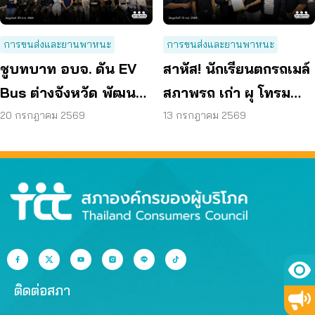
การขนส่งและยานพาหนะ
การขนส่งและยานพาหนะ
ชูบทบาท อบจ. ดัน EV
สาหัส! นักเรียนตกรถเมล์
Bus ต่างจังหวัด พัฒนา
สภาพรถ เก่า ผุ โทรม
ขนส่งสาธารณะไร้รอย
ถามหามาตรฐานรถ
20 กรกฎาคม 2569
13 กรกฎาคม 2569
ต่อ
ปลอดภัย
ติดต่อสภา