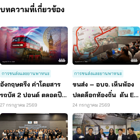
บทความที่เกี่ยวข้อง
การขนส่งและยานพาหนะ
การขนส่งและยานพาหนะ
อังกฤษตรึง ค่าโดยสาร
ขนส่ง – อบจ. เห็นพ้อง
รถบัส 2 ปอนด์ ตลอดปี
ปลดล็อกท้องถิ่น ดัน EV
70 ลดค่าครองชีพ
Bus อยุธยา
27 กรกฎาคม 2569
24 กรกฎาคม 2569