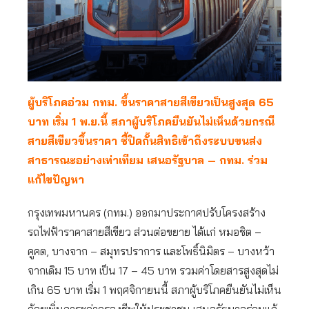
ผู้บริโภคอ่วม กทม. ขึ้นราคาสายสีเขียวเป็นสูงสุด 65
บาท เริ่ม 1 พ.ย.นี้ สภาผู้บริโภคยืนยันไม่เห็นด้วยกรณี
สายสีเขียวขึ้นราคา ชี้ปิดกั้นสิทธิเข้าถึงระบบขนส่ง
สาธารณะอย่างเท่าเทียม เสนอรัฐบาล – กทม. ร่วม
แก้ไขปัญหา
กรุงเทพมหานคร (กทม.) ออกมาประกาศปรับโครงสร้าง
รถไฟฟ้าราคาสายสีเขียว ส่วนต่อขยาย ได้แก่ หมอชิต –
คูคต, บางจาก – สมุทรปราการ และโพธิ์นิมิตร – บางหว้า
จากเดิม 15 บาท เป็น 17 – 45 บาท รวมค่าโดยสารสูงสุดไม่
เกิน 65 บาท เริ่ม 1 พฤศจิกายนนี้ สภาผู้บริโภคยืนยันไม่เห็น