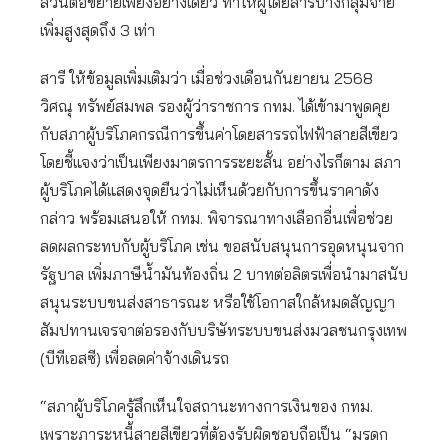
ส่วนต่อขยายเพียงอย่างเดียว ทำให้ผู้โดยสารบางกลุ่มจ่าย
เพิ่มสูงสุดถึง 3 เท่า
สารี ให้ข้อมูลเพิ่มเติมว่า เมื่อช่วงเดือนกันยายน 2568
วิศณุ ทรัพย์สมพล รองผู้ว่าราชการ กทม. ได้เข้ามาพูดคุย
กับสภาผู้บริโภคกรณีการขึ้นค่าโดยสารรถไฟฟ้าสายสีเขียว
โดยชี้แจงว่าเป็นเพียงมาตรการระยะสั้น อย่างไรก็ตาม สภา
ผู้บริโภคได้แสดงจุดยืนว่าไม่เห็นด้วยกับการขึ้นราคาดัง
กล่าว พร้อมเสนอให้ กทม. พิจารณาทางเลือกอื่นเพื่อช่วย
ลดผลกระทบกับผู้บริโภค เช่น ขอสนับสนุนการอุดหนุนจาก
รัฐบาล เพิ่มภาษีน้ำมันท้องถิ่น 2 บาทต่อลิตรเพื่อนำมาสนับ
สนุนระบบขนส่งสาธารณะ หรือใช้โอกาสใกล้หมดสัญญา
สัมปทานเจรจาต่อรองกับบริษัทระบบขนส่งมวลชนกรุงเทพ
(บีทีเอสซี) เพื่อลดค่าจ้างเดินรถ
“สภาผู้บริโภครู้สึกเห็นใจสถานะทางการเงินของ กทม.
เพราะภาระหนี้สายสีเขียวที่ต้องรับผิดชอบถือเป็น “มรดก