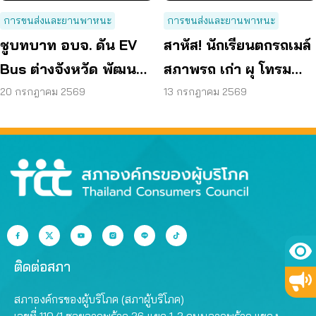
การขนส่งและยานพาหนะ
การขนส่งและยานพาหนะ
ชูบทบาท อบจ. ดัน EV
สาหัส! นักเรียนตกรถเมล์
Bus ต่างจังหวัด พัฒนา
สภาพรถ เก่า ผุ โทรม
ขนส่งสาธารณะไร้รอย
ถามหามาตรฐานรถ
20 กรกฎาคม 2569
13 กรกฎาคม 2569
ต่อ
ปลอดภัย
ติดต่อสภา
สภาองค์กรของผู้บริโภค (สภาผู้บริโภค)
เลขที่ 110/1 ซอยลาดพร้าว 26 แยก 1-2 ถนนลาดพร้าว แขวง