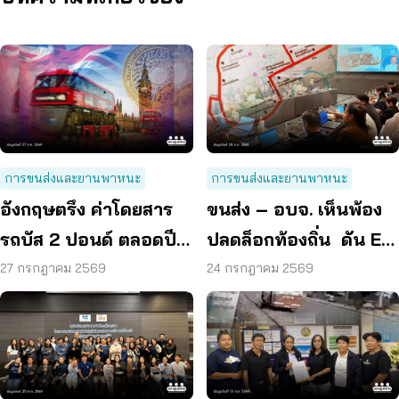
การขนส่งและยานพาหนะ
การขนส่งและยานพาหนะ
อังกฤษตรึง ค่าโดยสาร
ขนส่ง – อบจ. เห็นพ้อง
รถบัส 2 ปอนด์ ตลอดปี
ปลดล็อกท้องถิ่น ดัน EV
70 ลดค่าครองชีพ
Bus อยุธยา
27 กรกฎาคม 2569
24 กรกฎาคม 2569