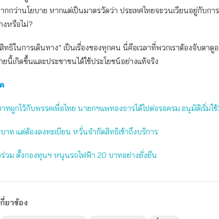
มากกว่านโยบาย หากแต่เป็นมาตรวัดว่า ประเทศไทยจะวนเวียนอยู่กับการเ
ทางหรือไม่?
“สิทธิในการเดินทาง” เป็นเรื่องของทุกคน นี่คือเวลาที่พวกเราต้องจับตาดูอ
บายนี้เกิดขึ้นและประชาชนได้ใช้ประโยชน์อย่างแท้จริง
ภค
ทผูกไว้กับพรรคเพื่อไทย นายกฯแพทองธารได้ไปต่อรอครม.อนุมัติเริ่มใช้
บาท แต่ต้องลงทะเบียน หวั่นจำกัดสิทธิเข้าถึงบริการ
ั๋วร่วม ตั้งกองทุนฯ หนุนรถไฟฟ้า 20 บาทอย่างยั่งยืน
กี่ยวข้อง