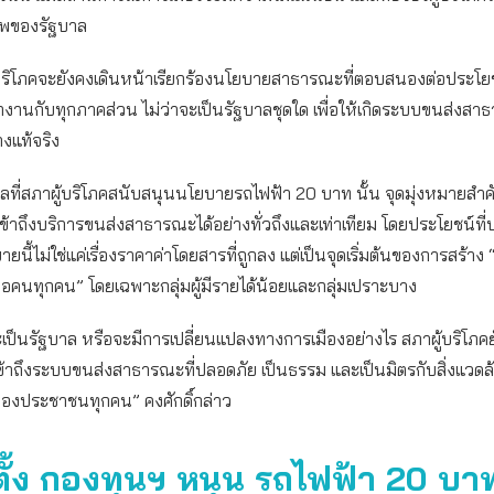
าพของรัฐบาล
ผู้บริโภคจะยังคงเดินหน้าเรียกร้องนโยบายสาธารณะที่ตอบสนองต่อประโ
านกับทุกภาคส่วน ไม่ว่าจะเป็นรัฐบาลชุดใด เพื่อให้เกิดระบบขนส่งสาธ
างแท้จริง
ลที่สภาผู้บริโภคสนับสนุนนโยบายรถไฟฟ้า 20 บาท นั้น จุดมุ่งหมายสำค
ข้าถึงบริการขนส่งสาธารณะได้อย่างทั่วถึงและเท่าเทียม โดยประโยชน์ที
ยนี้ไม่ใช่แค่เรื่องราคาค่าโดยสารที่ถูกลง แต่เป็นจุดเริ่มต้นของการสร้า
อคนทุกคน” โดยเฉพาะกลุ่มผู้มีรายได้น้อยและกลุ่มเปราะบาง
ะเป็นรัฐบาล หรือจะมีการเปลี่ยนแปลงทางการเมืองอย่างไร สภาผู้บริโภคย
ข้าถึงระบบขนส่งสาธารณะที่ปลอดภัย เป็นธรรม และเป็นมิตรกับสิ่งแวดล้อ
ของประชาชนทุกคน” คงศักดิ์กล่าว
ั้ง กองทุนฯ
หนุน รถไฟฟ้า 20 บา