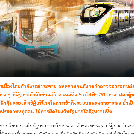
การเมืองไทยกำลังระส่ำระสาย จนหลายคนกังวลว่าอาจจะกระทบต
ง ๆ ที่รัฐบาลกำลังขับเคลื่อน รวมถึง ‘รถไฟฟ้า 20 บาท’ สภาผู้
หน้าคุ้มครองสิทธิผู้บริโภคในการเข้าถึงระบบขนส่งสาธารณะ ย้ำเป็น
งประชาชนทุกคน ไม่ควรยึดโยงกับรัฐบาลใดรัฐบาลหนึ่ง
ารเปลี่ยนแปลงในรัฐบาล รวมถึงการถอนตัวของพรรคร่วมรัฐบาล ไปจนถ
่ร้อนแรงขึ้นทุกขณะ กำลังกลายเป็นปัจจัยเสี่ยงสำคัญที่อาจทำให้นโยบา