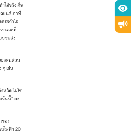
ำได้จริง คือ
ถยนต์ ภาษี
ัดสรรกำไร
ธารณะที่
ะบบขนส่ง
งของคนส่วน
 ๆ เช่น
หวัด ไม่ใช่
่วันนี้” คง
ฐานของ
รถไฟฟ้า 20