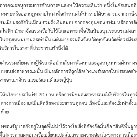
นุการคณะอนุกรรมการด้านการขนส่งฯ ให้ความเห็นว่า หนึ่งในข้อเสนอที่ท
ฎหมายหรือออกกฎหมายใหม่ เพื่อกำหนดให้นำรายได้บางส่วนจากภาษีร
ธรรมเนียมรถติดในเมือง รวมถึงเงินสมทบจากกองทุนของ รฟม. หรือการจ
ถไฟฟ้า นำมาจัดสรรหรือกันไว้โดยเฉพาะ เพื่อใช้สนับสนุนระบบขนส่งสา
แค่ในกรุงเทพมหานครเท่านั้น แต่หมายรวมถึงจังหวัดทุกจังหวัดที่ควรมีร
บริการในราคาที่ประชาชนเข้าถึงได้
เก็บค่าธรรมเนียมจากผู้ใช้รถ เพื่อนำกลับมาพัฒนาและอุดหนุนการเดินทา
บขนส่งสาธารณะนั้น เป็นหลักการที่ถูกใช้อย่างแพร่หลายในประเทศต่าง
ราชอาณาจักร เนเธอร์แลนด์ และญี่ปุ่น
กให้นโยบายรถไฟฟ้า 20 บาท หรือการมีขนส่งสาธารณะให้บริการในทุกจัง
างการเมือง แต่เป็นสิทธิของประชาชนทุกคน เรื่องนี้และต้องเริ่มทำตั้งแต
้งท้าย
าพของรัฐบาลยังอยู่ในจุดที่ไม่น่าไว้วางใจ สิ่งที่ต้องยึดมั่นคือ “สิทธิพื้น
ี่ไม่ควรถูกลดทอนหรือเปลี่ยนแปลงไปเพราะความอ่อนไหวทางการเมือง