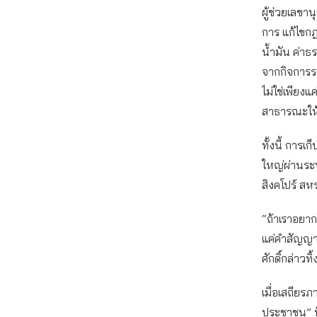
ผู้ช่วยเลขา
การ แก้ไขก
น้ำมัน ค่า
จากกิจการร
ไม่ใช่เพียง
สาธารณะให้
ทั้งนี้ การ
ใหญ่ผ่านระบ
สิงคโปร์ สห
“ถ้าเราอยา
แค่คำสัญญาท
ศักดิ์กล่าวทิ
เมื่อเสถียรภ
ประชาชน” ท