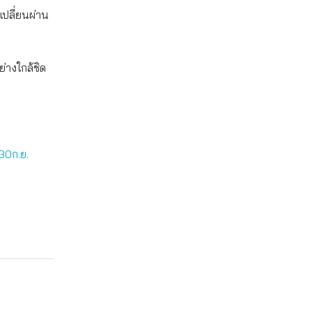
ปลี่ยนผ่าน
ย่างใกล้ชิด
30ก.ย.