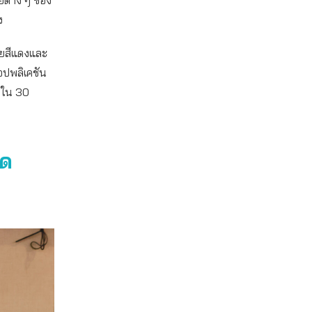
ง
สายสีแดงและ
อปพลิเคชัน
ายใน 30
ใด