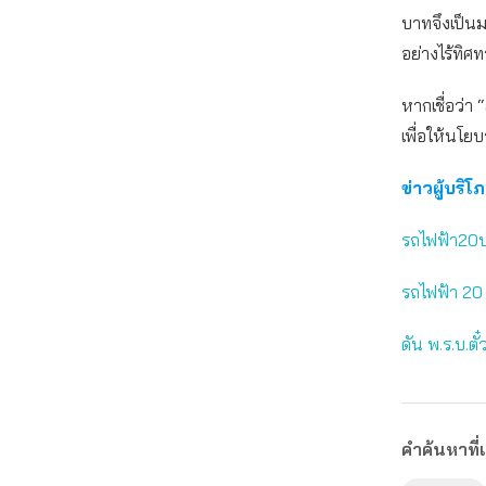
บาทจึงเป็น
อย่างไร้ทิศ
หากเชื่อว่า 
เพื่อให้นโย
ข่าวผู้บริโ
รถไฟฟ้า20บา
รถไฟฟ้า 20 
ดัน พ.ร.บ.ต
คำค้นหาที่เ