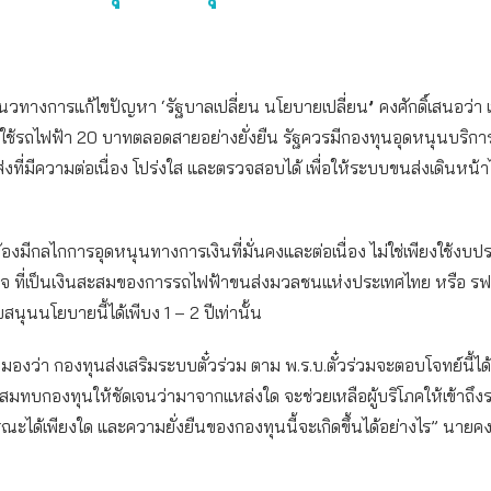
แนวทางการแก้ไขปัญหา ‘รัฐบาลเปลี่ยน นโยบายเปลี่ยน
’
คงศักดิ์เสนอว่า เ
ใช้รถไฟฟ้า 20 บาทตลอดสายอย่างยั่งยืน รัฐควรมีกองทุนอุดหนุนบริ
งที่มีความต่อเนื่อง โปร่งใส และตรวจสอบได้ เพื่อให้ระบบขนส่งเดินหน้าไ
้องมีกลไกการอุดหนุนทางการเงินที่มั่นคงและต่อเนื่อง ไม่ใช่เพียงใช้ง
จ ที่เป็นเงินสะสมของการรถไฟฟ้าขนส่งมวลชนแห่งประเทศไทย หรือ รฟม.
นุนนโยบายนี้ได้เพีบง 1 – 2 ปีเท่านั้น
องว่า กองทุนส่งเสริมระบบตั๋วร่วม ตาม พ.ร.บ.ตั๋วร่วมจะตอบโจทย์นี้ได
นสมทบกองทุนให้ชัดเจนว่ามาจากแหล่งใด จะช่วยเหลือผู้บริโภคให้เข้าถึ
ะได้เพียงใด และความยั่งยืนของกองทุนนี้จะเกิดขึ้นได้อย่างไร” นายคงศั