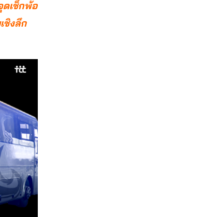
ุดเช็กพ้อ
ชิงลึก