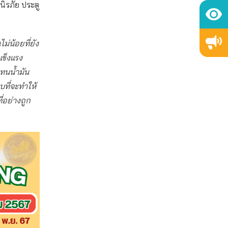
ิรภัย ประตู
ม่น้อยที่ยัง
แข็งแรง
แทนน้ำมัน
ที่จะทําให้
่อย่างถูก