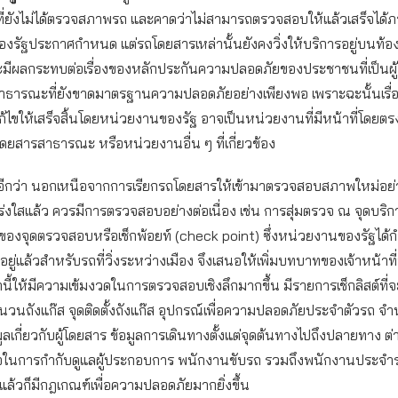
ี่ยังไม่ได้ตรวจสภาพรถ และคาดว่าไม่สามารถตรวจสอบให้แล้วเสร็จได้ภ
รัฐประกาศกําหนด แต่รถโดยสารเหล่านั้นยังคงวิ่งให้บริการอยู่บนท้อง
จะมีผลกระทบต่อเรื่องของหลักประกันความปลอดภัยของประชาชนที่เป็นผู้ใ
สาธารณะที่ยังขาดมาตรฐานความปลอดภัยอย่างเพียงพอ เพราะฉะนั้นเรื่อง
แก้ไขให้เสร็จสิ้นโดยหน่วยงานของรัฐ อาจเป็นหน่วยงานที่มีหน้าที่โดยต
โดยสารสาธารณะ หรือหน่วยงานอื่น ๆ ที่เกี่ยวข้อง
วอีกว่า นอกเหนือจากการเรียกรถโดยสารให้เข้ามาตรวจสอบสภาพใหม่อย่า
่งใสแล้ว ควรมีการตรวจสอบอย่างต่อเนื่อง เช่น การสุ่มตรวจ ณ จุดบริก
องจุดตรวจสอบหรือเช็กพ้อยท์ (check point) ซึ่งหน่วยงานของรัฐได้ก
อยู่แล้วสําหรับรถที่วิ่งระหว่างเมือง จึงเสนอให้เพิ่มบทบาทของเจ้าหน้าที
่านี้ให้มีความเข้มงวดในการตรวจสอบเชิงลึกมากขึ้น มีรายการเช็กลิสต์ที
านวนถังแก๊ส จุดติดตั้งถังแก๊ส อุปกรณ์เพื่อความปลอดภัยประจําตัวรถ จํา
ลเกี่ยวกับผู้โดยสาร ข้อมูลการเดินทางตั้งแต่จุดต้นทางไปถึงปลายทาง ต่าง
มือในการกํากับดูแลผู้ประกอบการ พนักงานขับรถ รวมถึงพนักงานประจําร
ยแล้วก็มีกฎเกณฑ์เพื่อความปลอดภัยมากยิ่งขึ้น