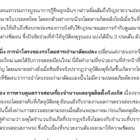
คณะกรรมการบูรณาการกู้ชีพฉุกเฉินฯ กล่าวเพิ่มเติมถึงปัญหาความอ่อน
หมายในประเทศไทย โดยยกตัวอย่างกรณีรถโดยสารเกิดเพลิงไหม้เมื่อวันที่
ท้อนให้เห็นถึงข้อบกพร่องของการบังคับใช้กฎหมายและการกำกับดูแล
างชัดเจน ซึ่งปัจจัยร่วมที่ทําให้อุบัติเหตุรุนแรง แบ่งได้เป็น 3 ประเด็น ดัง
ึ่ง
การนําโครงของรถโดยสารเก่ามาดัดแปลง
เปลี่ยนแค่ภายนอกหรื
รถใหม่ และได้รับการจดทะเบียนใหม่ นี่คือคําถามที่หน่วยงานที่ทำหน้าที
 โดยเฉพาะอย่างยิ่งเมื่อข้อเท็จจริงปรากฏว่าอุบัติเหตุที่เกิดขึ้นเกิดจาก
ที่ชัดเจนว่าการนําโครงรถเก่ามาดัดแปลงนั้นไม่มีความปลอดภัยเพียงพอ
สอง
การควบคุมตรวจสอบเรื่องจำนวนและจุดติดตั้งถังแก๊ส
เนื่องจ
ั้งของรถโดยสารคันที่เกิดอุบัติเหตุ ย้อนแย้งกับรายงานผลการตรวจสอบ
คันนี้เพิ่งผ่านการตรวจสอบตามรอบเมื่อเดือนพฤษภาคม ก่อนเกิดเหตุเพีย
ู่คำถามว่า เหตุใดจำนวนถังแก๊สที่ปรากฏจริงจึงไม่ตรงกับจํานวนที่ปร
รวจสอบสภาพรถ ซึ่งเป็นเรื่องที่หน่วยงานต้องออกมาให้ความชัดเจน