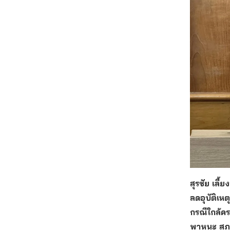
สุรชัย เลี้ย
ลดอุบัติเห
กรณีใกล้ค
พาหนะ สภา