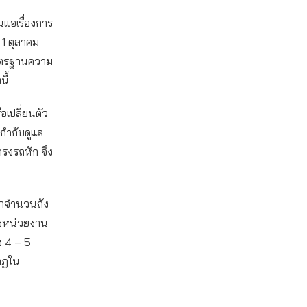
แอเรื่องการ
 1 ตุลาคม
มาตรฐานความ
นี้
อเปลี่ยนตัว
่กำกับดูแล
โครงรถหัก จึง
ากจํานวนถัง
ของหน่วยงาน
ง 4 – 5
ากฏใน