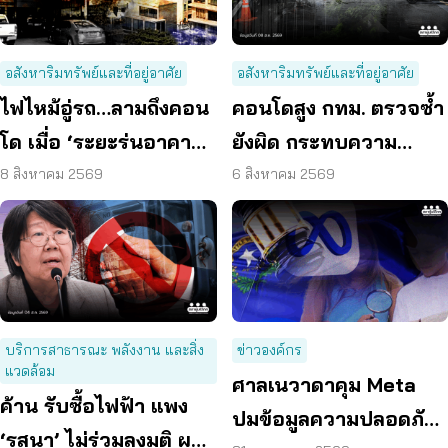
อสังหาริมทรัพย์และที่อยู่อาศัย
อสังหาริมทรัพย์และที่อยู่อาศัย
ไฟไหม้อู่รถ…ลามถึงคอน
คอนโดสูง กทม. ตรวจซ้ำ
โด เมื่อ ‘ระยะร่นอาคาร’
ยังผิด กระทบความ
ถูกละเลย ผู้บริโภคจึงต้อง
ปลอดภัย
8 สิงหาคม 2569
6 สิงหาคม 2569
เสี่ยง
บริการสาธารณะ พลังงาน และสิ่ง
ข่าวองค์กร
แวดล้อม
ศาลเนวาดาคุม Meta
ค้าน รับซื้อไฟฟ้า แพง
ปมข้อมูลความปลอดภัย
‘รสนา’ ไม่ร่วมลงมติ ผลัก