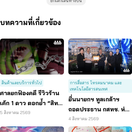
ยกเลิกเส้นทางบิน
บทความที่เกี่ยวข้อง
สินค้าและบริการทั่วไป
การสื่อสาร โทรคมนาคม และ
เทคโนโลยีสารสนเทศ
ศาลยกฟ้องคดี รีวิวร้าน
ยื่นนายกฯ ทูลเกล้าฯ
เค้ก 1 ดาว ตอกย้ำ “สิทธิ
ถอดประธาน กสทช. ห่วง
ผู้บริโภค” แสดงความคิด
5 สิงหาคม 2569
คุ้มครองผู้บริโภคสะดุด
4 สิงหาคม 2569
เห็นโดยสุจริต