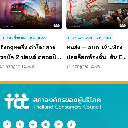
การขนส่งและยานพาหนะ
การขนส่งและยานพาหนะ
อังกฤษตรึง ค่าโดยสาร
ขนส่ง – อบจ. เห็นพ้อง
รถบัส 2 ปอนด์ ตลอดปี
ปลดล็อกท้องถิ่น ดัน EV
70 ลดค่าครองชีพ
Bus อยุธยา
27 กรกฎาคม 2569
24 กรกฎาคม 2569