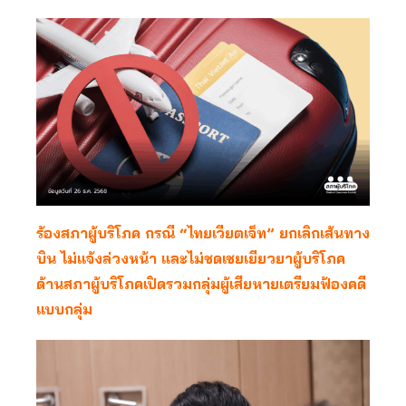
ร้องสภาผู้บริโภค กรณี “ไทยเวียตเจ็ท” ยกเลิกเส้นทาง
บิน ไม่แจ้งล่วงหน้า และไม่ชดเชยเยียวยาผู้บริโภค
ด้านสภาผู้บริโภคเปิดรวมกลุ่มผู้เสียหายเตรียมฟ้องคดี
แบบกลุ่ม