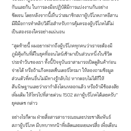
กันและกัน ในการลงมือปฏิบัติมีการแบ่งงานกันอย่าง
ชัดเจน โดยหลังจากนี้เห็นว่าสมาชิกสภาผู้บริโภคภาคอีสาน
มีฝีมือการทำคลิปวิดีโอสำหรับการคุ้มครองผู้บริโภคได้ไม่
เป็นสองรองใครอย่างแน่นอน
“สุดท้ายนี้ ผมอยากฝากถึงผู้บริโภคทุกคนว่าเราจะต้องมี
ภูมิคุ้มกันที่ดีในยุคที่ออนไลน์เข้ามาเป็นส่วนหนึ่งในชีวิต
ประจำวันของเรา ทั้งนี้ปัจจุบันเราสามารถเปิดดูสินค้าก่อน
จ่ายได้ หรือถ้าแก๊งคอลเซ็นเตอร์โทรมา ให้ลองถามข้อมูล
ส่วนตัวที่คนอื่นไม่มีทางรู้กลับไป หากตอบไม่ได้ก็ให้
สันนิษฐานเลยว่าเรากำลังโดนหลอกแล้ว หรือถ้ามีข้อสงสัย
เพิ่มเติม ให้โทรไปที่สายด่วน 1502 สภาผู้บริโภคได้เลยครับ”
ยุคลเดช กล่าว
อย่างไรก็ตาม ฝ่ายสื่อสารสาธารณะและประชาสัมพันธ์
สภาผู้บริโภค มีบทบาทหน้าที่ผลิตและเผยแพร่สื่อ เพื่อเตือน