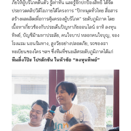
ภัยให้ผู้บริโภคตื่นตัว รู้เท่าทัน และรู้จักปกป้องสิทธิ ได้จัด
ประกวดคลิปวิดีโอภายใต้โครงการ “ปักหมุดทั่วไทย สื่อสาร
สร้างผลผลิตเพื่อการคุ้มครองผู้บริโภค” ระดับภูมิภาค โดย
เนื้อหาเกี่ยวข้องกับประเด็นปัญหาภัยออนไลน์ อาทิ ลงทุน
ทิพย์, บัญชีม้ามหาประลัย, คนใจบาป หลอกคนใจบุญ, จอง
โรงแรม นอนริมทาง, สูงวัยอย่างปลอดภัย, รถของเรา
ทะเบียนของใคร ฯลฯ ซึ่งทีมที่ชนะเลิศระดับภูมิภาคได้แก่
ทีมตึ่งโป๊ะ โปรดักชัน
ในหัวข้อ “ลงทุนทิพย์”