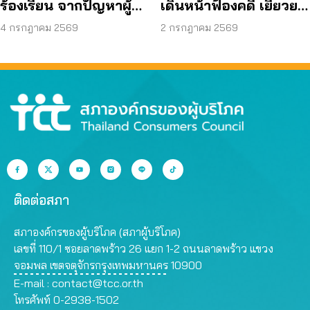
ร้องเรียน จากปัญหาผู้
เดินหน้าฟ้องคดี เยียวยา
บริโภค สู่การดันนโยบาย
ได้กว่า 44 ล้านบาท
4 กรกฎาคม 2569
2 กรกฎาคม 2569
ทั่วประเทศ
ติดต่อสภา
สภาองค์กรของผู้บริโภค (สภาผู้บริโภค)
เลขที่ 110/1 ซอยลาดพร้าว 26 แยก 1-2 ถนนลาดพร้าว แขวง
จอมพล เขตจตุจักรกรุงเทพมหานคร 10900
E-mail :
contact@tcc.or.th
โทรศัพท์ 0-2938-1502