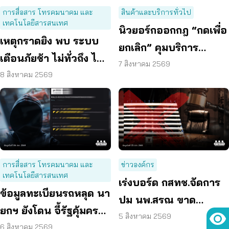
การสื่อสาร โทรคมนาคม และ
สินค้าและบริการทั่วไป
เทคโนโลยีสารสนเทศ
นิวยอร์กออกกฎ “กดเพื่อ
เหตุกราดยิง พบ ระบบ
ยกเลิก” คุมบริการ
เตือนภัยช้า ไม่ทั่วถึง ไม่
ออนไลน์ ต่ออายุสมาชิก
7 สิงหาคม 2569
ชัดเจน
8 สิงหาคม 2569
อัตโนมัติ
การสื่อสาร โทรคมนาคม และ
ข่าวองค์กร
เทคโนโลยีสารสนเทศ
เร่งบอร์ด กสทช.จัดการ
ข้อมูลทะเบียนรถหลุด นา
ปม นพ.สรณ ขาด
ยกฯ ยังโดน จี้รัฐคุ้มครอง
คุณสมบัติ ตามมติ
5 สิงหาคม 2569
ข้อมูลส่วนบุคคล
6 สิงหาคม 2569