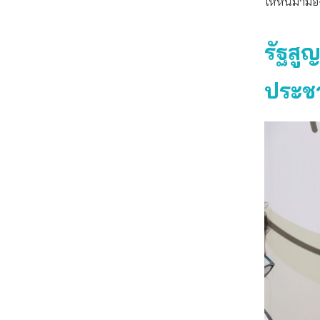
ให้หันมามอ
รัฐสู
ประช