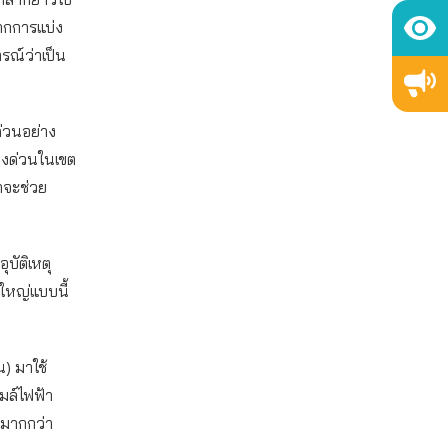
จากการแบ่ง
รณ์ว่าเป็น
ด่วนอย่าง
างด่วนในเขต
่าจะช่วย
บัติเหตุ
ใหญ่แบบนี้
) มาใช้
มล์ไฟฟ้า
นมากกว่า