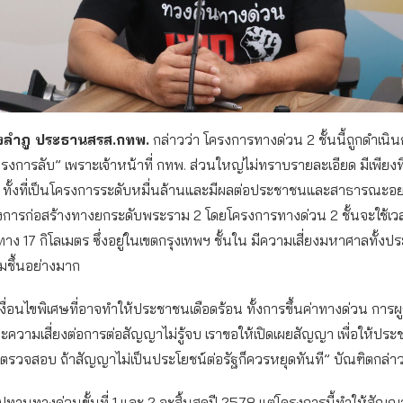
ึงลำภู ประธานสรส.กทพ.
กล่าวว่า โครงการทางด่วน 2 ชั้นนี้ถูกดำเนิ
งการลับ” เพราะเจ้าหน้าที่ กทพ. ส่วนใหญ่ไม่ทราบรายละเอียด มีเพียงท
น ทั้งที่เป็นโครงการระดับหมื่นล้านและมีผลต่อประชาชนและสาธารณะอย
รงการก่อสร้างทางยกระดับพระราม 2 โดยโครงการทางด่วน 2 ชั้นจะใช้เวล
าง 17 กิโลเมตร ซึ่งอยู่ในเขตกรุงเทพฯ ชั้นใน มีความเสี่ยงมหาศาลทั้ง
ิ่มชึ้นอย่างมาก
เงื่อนไขพิเศษที่อาจทำให้ประชาชนเดือดร้อน ทั้งการขึ้นค่าทางด่วน การ
วามเสี่ยงต่อการต่อสัญญาไม่รู้จบ เราขอให้เปิดเผยสัญญา เพื่อให้ปร
ตรวจสอบ ถ้าสัญญาไม่เป็นประโยชน์ต่อรัฐก็ควรหยุดทันที” บัณฑิตกล่า
มสัมปทานทางด่วนขั้นที่ 1 และ 2 จะสิ้นสุดปี 2578 แต่โครงการนี้ทำให้สั