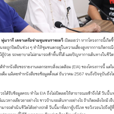
 พุ่มวารี เลขาเครือข่ายชุมชนราชเทวี
เปิดเผยว่า หากโครงการนี้เกิดข
มชนจะถูกปิดเป็นช่วง ๆ ทำให้ชุมชนตกอยู่ในความเสี่ยงสูงจากการเกิดกรณีฉ
มีผู้ป่วย รถพยาบาลไม่สามารถเข้าพื้นที่ได้ และปัญหาการเดินทางในชีวิ
ชนได้ทำหนังสือขอรายงานผลกระทบสิ่งแวดล้อม (EIA) ของโครงการนี้ แต่ไม่
ต็ม แม้เคยทำหนังสือขอข้อมูลตั้งแต่ ธันวาคม 2567 จนถึงปัจจุบันยังไม่
ได้รับข้อมูลครบ ทำไม EIA ถึงไม่เปิดเผยให้สาธารณะเข้าถึงได้ วันนั้น
แนวทางเยียวยาอย่างไร ชาวบ้านจะเดินทางอย่างไร ถ้าเกิดเพลิงไหม้ เจ
ามารถดำเนินชีวิตได้อย่างปกติ วันนี้มาที่สภาผู้บริโภค ขอวิงวอนไปถึงผู้