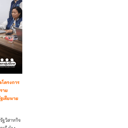
ุดโครงการ
ยราย
ัฐเสียหาย
ัฐวิสาหกิจ
ารี อ๋อง