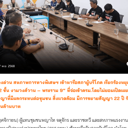
างด่วน สหภาพการทางพิเศษฯ เข้าหารือสภาผู้บริโภค เรียกร้องหย
 ชั้น งามวงศ์วาน – พระราม 9” ที่จ่อเข้าครม.โดยไม่ยอมเปิดเผ
ญาที่มีผลกระทบต่อชุมชน สิ่งแวดล้อม มีการขยายสัญญา 22 ปี ร
แสนล้านบาท
 พฤศจิกายน) ผู้แทนชุมชนพญาไท จตุจักร และราชเทวี และสหภาพแรงงานร
รทางพิเศษแห่งประเทศไทย (สรส.กทพ.) เข้าหารือกับสภาผู้บริโภค นำโดย ส