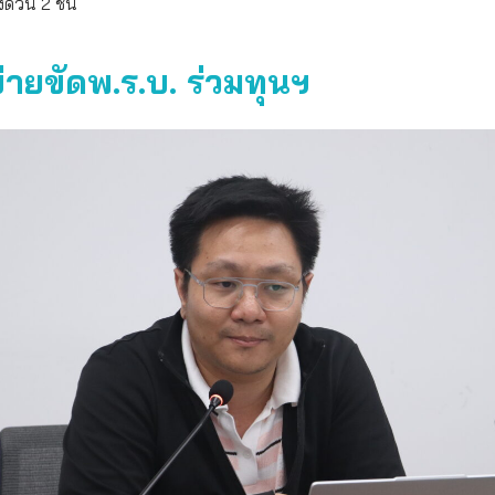
่วน 2 ชั้น
าข่ายขัดพ.ร.บ. ร่วมทุนฯ