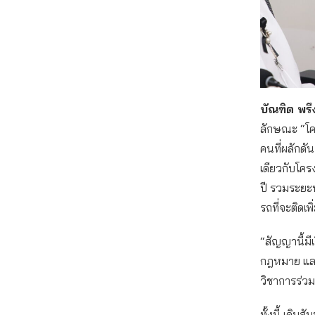
บัณฑิต พร
ลักษณะ “โคร
คนที่ผลักดั
เดียวกับโค
ปี รวมระยะท
รถที่จะติดเพ
“สัญญานี้มี
กฎหมาย และค
วิชาการร่วม
ทั้งนี้ เดิ