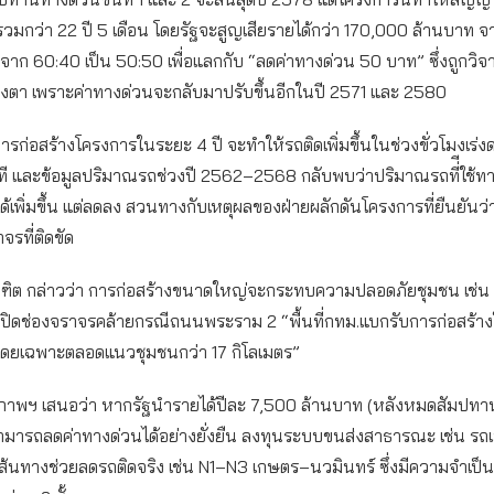
 รวมกว่า 22 ปี 5 เดือน โดยรัฐจะสูญเสียรายได้กว่า 170,000 ล้านบาท 
ับจาก 60:40 เป็น 50:50 เพื่อแลกกับ “ลดค่าทางด่วน 50 บาท” ซึ่งถูกวิจา
งตา เพราะค่าทางด่วนจะกลับมาปรับขึ้นอีกในปี 2571 และ 2580
ารก่อสร้างโครงการในระยะ 4 ปี จะทำให้รถติดเพิ่มขึ้นในช่วงขั่วโมงเร่ง
ที และข้อมูลปริมาณรถช่วงปี 2562–2568 กลับพบว่าปริมาณรถที่ีใช้ท
่ได้เพิ่มขึ้น แต่ลดลง สวนทางกับเหตุผลของฝ่ายผลักดันโครงการที่ยืนยันว
จรที่ติดขัด
ณฑิต กล่าวว่า การก่อสร้างขนาดใหญ่จะกระทบความปลอดภัยชุมชน เช่น อุ
ปิดช่องจราจรคล้ายกรณีถนนพระราม 2 “พื้นที่กทม.แบกรับการก่อสร้าง
 โดยเฉพาะตลอดแนวชุมชนกว่า 17 กิโลเมตร”
พฯ เสนอว่า หากรัฐนำรายได้ปีละ 7,500 ล้านบาท (หลังหมดสัมปทาน
ามารถลดค่าทางด่วนได้อย่างยั่งยืน ลงทุนระบบขนส่งสาธารณะ เช่น รถเ
ส้นทางช่วยลดรถติดจริง เช่น N1–N3 เกษตร–นวมินทร์ ซึ่งมีความจำเป็