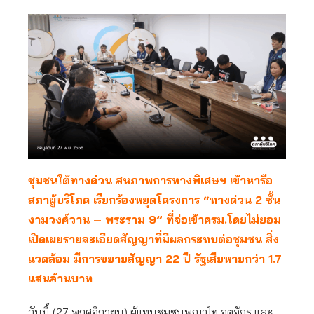
ชุมชนใต้ทางด่วน สหภาพการทางพิเศษฯ เข้าหารือ
สภาผู้บริโภค เรียกร้องหยุดโครงการ “ทางด่วน 2 ชั้น
งามวงศ์วาน – พระราม 9” ที่จ่อเข้าครม.โดยไม่ยอม
เปิดเผยรายละเอียดสัญญาที่มีผลกระทบต่อชุมชน สิ่ง
แวดล้อม มีการขยายสัญญา 22 ปี รัฐเสียหายกว่า 1.7
แสนล้านบาท
วันนี้ (27 พฤศจิกายน) ผู้แทนชุมชนพญาไท จตุจักร และ