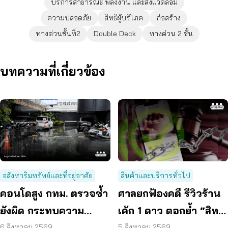
บริการสาธารณะ พลังงาน และสิ่งแวดล้อม
ความปลอดภัย
สิทธิผู้บริโภค
ก่อสร้าง
ทางด่วนชั้นที่2
Double Deck
ทางด่วน 2 ชั้น
บทความที่เกี่ยวข้อง
อสังหาริมทรัพย์และที่อยู่อาศัย
สินค้าและบริการทั่วไป
คอนโดสูง กทม. ตรวจซ้ำ
ศาลยกฟ้องคดี รีวิวร้าน
ยังผิด กระทบความ
เค้ก 1 ดาว ตอกย้ำ “สิทธิ
ปลอดภัย
ผู้บริโภค” แสดงความคิด
6 สิงหาคม 2569
5 สิงหาคม 2569