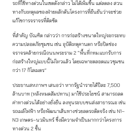
รถที่ีใช้ทางด่วนในเขตดังกล่าว ไม่ได้เพิ่มขึ้น แต่ลดลง สวน
ทางกับเหตุผลของฝ่ายผลักดันโครงการที่ยืนยันว่าจะช่วย
แก้ไขการจราจรที่ติดขัด
ที่สำคัญ บัณฑิต กล่าวว่า การก่อสร้างขนาดใหญ่จะกระทบ
ความปลอดภัยชุมชน เช่น อุบัติเหตุคานตก หรือปิดช่อง
จราจรคล้ายกรณีถนนพระราม 2 “พื้นที่กทม.แบกรับการ
ก่อสร้างใหญ่แบบนี้ไม่ไหวแล้ว โดยเฉพาะตลอดแนวชุมชน
กว่า 17 กิโลเมตร”
ประธานสหภาพฯ เสนอว่า หากรัฐนำรายได้ปีละ 7,500
ล้านบาท (หลังหมดสัมปทาน) มาใช้ประโยชน์ สามารถลด
ค่าทางด่วนได้อย่างยั่งยืน ลงทุนระบบขนส่งสาธารณะ เช่น
รถเมล์ไฟฟ้า หรือพัฒนาเส้นทางช่วยลดรถติดจริง เช่น N1–
N3 เกษตร–นวมินทร์ ซึ่งมีความจำเป็นมากกว่าโครงการ
ทางด่วน 2 ชั้น