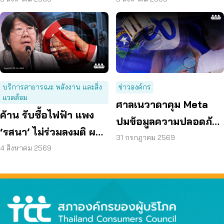
เห็นโดยสุจริต
บริการสาธารณะ พลังงาน และสิ่ง
ข่าวองค์กร
แวดล้อม
ศาลเนวาดาคุม Meta
ค้าน รับซื้อไฟฟ้า แพง
ปมข้อมูลความปลอดภัย
‘รสนา’ ไม่ร่วมลงมติ ผลัก
ต่อเด็กบนเมสเซนเจอร์
31 กรกฎาคม 2569
ผู้บริโภค “แบก”
4 สิงหาคม 2569