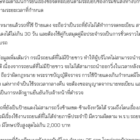
ิษัทไม่ดำเนินการยื่นเรื่องขอจดทะเบียนตามระเบียบของกรมขนส่งทางบก
ตามระยะเวลาที่กำหนด
กฎหมายแล้วรถที่ใช้ ป้ายแดง จะถือว่าเป็นรถที่ยังไม่ได้ทำการจดทะเบียน 
งได้ไม่เกิน 30 วัน และต้องใช้คู่กับสมุดคู่มือประจำรถเป็นการชั่วคราวไม
ับรถ
ข้อมูลเพิ่มเติมว่า กรณีรถยนต์ที่ไม่มีป้ายขาว ทำให้ผู้บริโภคไม่สามารถ
ติ เนื่องจากรถยนต์ที่ไม่มีป้ายขาว จะไม่ได้สามารถนำออกวิ่งในเวลาหลัง
้ง ถือว่าผิดกฎหมาย พระราชบัญญัติจราจร การใช้ป้ายแดงเกินกำหนดมีโ
 แต่หากจำเป็นใช้รถเวลากลางคืน จะต้องขออนุญาตจากนายทะเบียน และ
ใช้เป็นการหลักฐานยืนยันกับเจ้าหน้าที่ตำรวจ
ถที่ยังเป็นป้ายแดงไม่สามารถวิ่งข้ามเขต-ข้ามจังหวัดได้ รวมถึงโดนเรื่อง
จมีเรื่องใช้งานรถยนต์ที่ไม่ได้จ่ายภาษีประจำปี มีความผิดตาม พ.ร.บ.รถ
 มีโทษปรับสูงสุดไม่เกิน 2,000 บาท