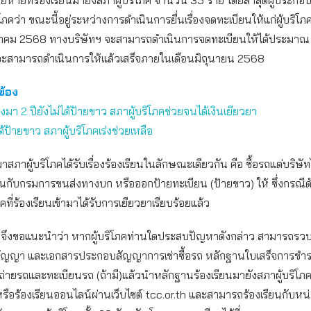
้เสียหายที่ร้องเรียนมายังสภาผู้บริโภค จำนวน 35 ราย โดยล่าสุดผู้ประกอบ
โภคว่า ขณะนี้อยู่ระหว่างการดำเนินการยื่นเรื่องจดทะเบียนให้แก่ผู้บริโภ
าคม 2568 ทางบริษัทฯ จะสามารถดำเนินการจดทะเบียนให้ได้ประมาณ
ือจะสามารถดำเนินการให้แล้วเสร็จภายในเดือนมิถุนายน 2568
วข้อง
งมา 2 ปียังไม่ได้ป้ายขาว สภาผู้บริโภคช่วยจนได้เงินเยียวยา
ได้ป้ายขาว สภาผู้บริโภคเร่งช่วยเหลือ
านมาสภาผู้บริโภคได้รับเรื่องร้องเรียนในลักษณะเดียวกัน คือ ซื้อรถแต่บริษัทไม
กับกรมการขนส่งทางบก หรือออกป้ายทะเบียน (ป้ายขาว) ให้ ซึ่งกรณีดัง
โภคที่ร้องเรียนเข้ามาได้รับการเยียวยาเรียบร้อยแล้ว
ภคจึงขอแนะนำว่า หากผู้บริโภคท่านใดประสบปัญหาดังกล่าว สามารถรว
 สัญญา และเอกสารประกอบสัญญาการเช่าซื้อรถ หลักฐานใบเสร็จการชำระ
ายรถและทะเบียนรถ (ถ้ามี)แล้วนำหลักฐานร้องเรียนมายังสภาผู้บริโภคท
รือร้องเรียนออนไลน์ผ่านเว็บไซต์ tcc.or.th และสามารถร้องเรียนกับห