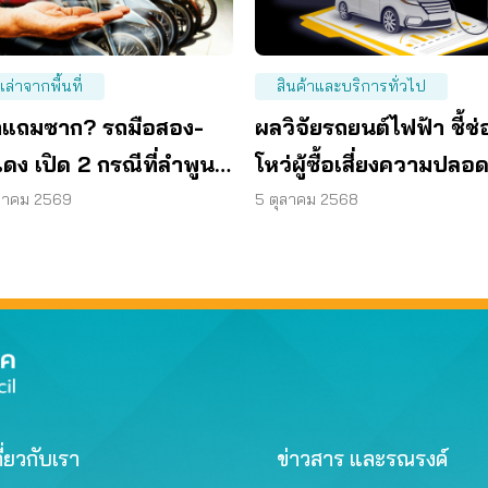
งเล่าจากพื้นที่
สินค้าและบริการทั่วไป
รถแถมซาก? รถมือสอง-
ผลวิจัยรถยนต์ไฟฟ้า ชี้ช่
ดง เปิด 2 กรณีที่ลำพูน
โหว่ผู้ซื้อเสี่ยงความปลอ
 ได้เงินคืน!
ขาดมาตรการเชิงป้องกัน
ราคม 2569
5 ตุลาคม 2568
ี่ยวกับเรา
ข่าวสาร และรณรงค์