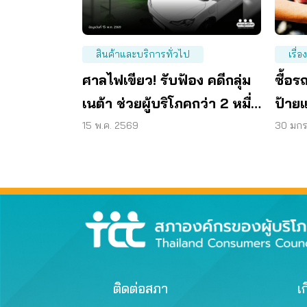
สินค้าและบริการทั่วไป
เรื่อ
ศาลไฟเขียว! รับฟ้อง คดีกลุ่ม
ซื้อ
เนต้า ช่วยผู้บริโภคกว่า 2 หมื่น
ป้ายแ
ราย
จบสวย
15 พ.ค. 2569
30 มก
ติดต่อสภา
เก