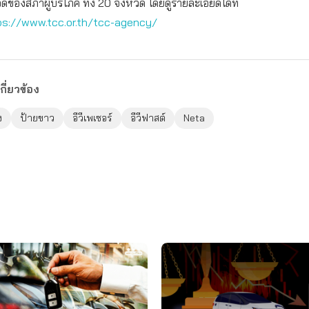
ดของสภาผู้บริโภค ทั้ง 20 จังหวัด โดยดูรายละเอียดได้ที่
ps://www.tcc.or.th/tcc-agency/
กี่ยวข้อง
ง
ป้ายขาว
อีวีเพเซอร์
อีวีฟาสต์
Neta