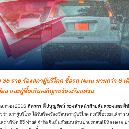
าย 35 ราย ร้องสภาผู้บริโภค ซื้อรถ Neta นานกว่า 8 เดื
ียน แนะผู้ซื้อเก็บหลักฐานร้องเรียนด่วน
 พฤษภาคม 2568
ภัทรกร ทีปบุญรัตน์ รองหัวหน้าฝ่ายคุ้มครองและพิทัก
วว่า สภาผู้บริโภค ได้รับเรื่องร้องเรียนจากผู้บริโภค กรณีซื้อรถยนต์จาก บร
 และ บริษัท อีวี ฟาสต์ จำกัด ซึ่งเป็นตัวแทนจำหน่ายรถยนต์ยี่ห้อ Neta 