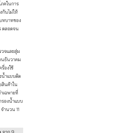
ิโภคในการ
กันไม่ให้
นุนบทบาทของ
าร ตลอดจน
รวจและสุ่ม
ือนธันวาคม
ื่องใช้
งน้ำแบบติด
ยสินค้าใน
าเฉพาะที่
องกรองน้ำแบบ
) จำนวน 11
ก
จาก 9