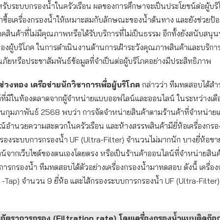
รับระบบกรองน้ำในครัวเรือน ผลของการศึกษาจะเป็นประโยชน์ต่อผู้บร
อกซื้อเครื่องกรองน้ำให้เหมาะสมกับลักษณะของน้ำต้นทาง และยังช่วยป้อง
ภคสินค้าที่ไม่มีคุณภาพหรือได้รับบริการที่ไม่เป็นธรรม อีกทั้งยังสนับส
องผู้บริโภค ในการดำเนินงานด้านการเฝ้าระวังคุณภาพสินค้าและบริก
นภัยหรือประชาสัมพันธ์ข้อมูลที่จำเป็นต่อผู้บริโภคอย่างมีประสิทธิภาพ
ช่วงทอง เครือข่ายนักวิชาการเพื่อผู้บริโภค
กล่าวว่า ทีมทดสอบได้สำ
ณฑ์ที่มีในท้องตลาดจากผู้จำหน่ายแบบออฟไลน์และออนไลน์ ในระหว่างเด
นกุมภาพันธ์ 2568 พบว่า การจัดจำหน่ายสินค้าตามร้านค้าที่จำหน่ายเคร
รณ์อำนวยความสะดวกในครัวเรือน และห้างสรรพสินค้ามียี่ห้อเครื่องกรอ
กรองระบบการกรองน้ำ UF (Ultra-Filter) จำนวนไม่มากนัก บางยี่ห้อขา
จากเว็บไซต์ของตนเองโดยตรง หรือเป็นร้านค้าออนไลน์ที่จำหน่ายสินค้
ับการกรองน้ำ ทีมทดสอบได้ตัวอย่างเครื่องกรองน้ำมาทดสอบ ดังนี้ เครื่
n -Tap) จำนวน 9 ยี่ห้อ และไส้กรองระบบการกรองน้ำ UF (Ultra-Filter
ัตราการกรอง (Filtration rate) โดยเครื่องกรองน้ำแบบติดก๊อ