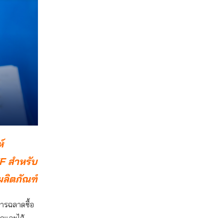
์
F สำหรับ
ผลิตภัณฑ์
สารฉลาดซื้อ
อกและไส้