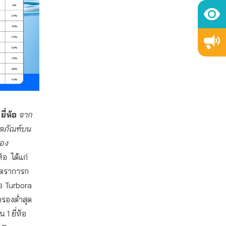
ี่ห้อ
จาก
ลิตภัณฑ์บน
รอง
้อ ได้แก่
อัตราการก
้อ Turbora
กรองต่ำสุด
1 ยี่ห้อ