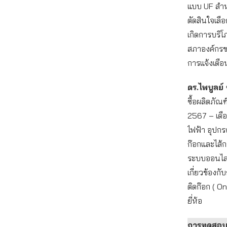
แบบ UF สำห
ตัดสินใจเลื
เกิดการบริโ
สภาองค์กรข
การแจ้งเตือ
ดร.ไพบูลย์ 
ซื้อผลิตภั
2567 – เดือ
ไฟฟ้า อุปก
ก๊อกและไส้
ระบบออนไลน์
เกี่ยวข้องก
ติดก๊อก ( O
ยี่ห้อ
การทดสอบอ