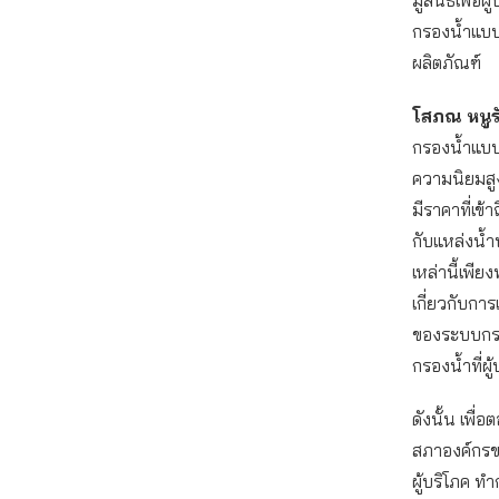
กรองน้ำแบบ
ผลิตภัณฑ์
โสภณ หนูรั
กรองน้ำแบบต
ความนิยมสูง
มีราคาที่เข้
กับแหล่งน้ำ
เหล่านี้เพี
เกี่ยวกับกา
ของระบบกรอ
กรองน้ำที่ผ
ดังนั้น เพ
สภาองค์กรของ
ผู้บริโภค
ทำ