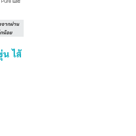
้อ Pure และ
งจากผ่าน
็กน้อย
น ไส้