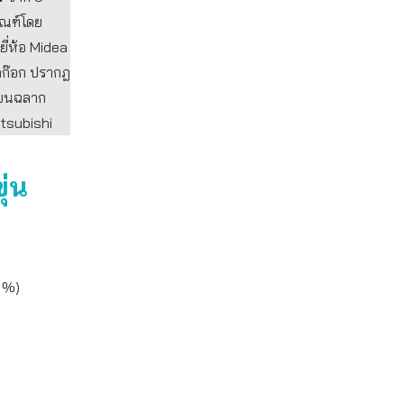
ภัณฑ์โดย
ี่ห้อ Midea
ิดก๊อก ปรากฎ
้บนฉลาก
 Mitsubishi
่น
84 %)