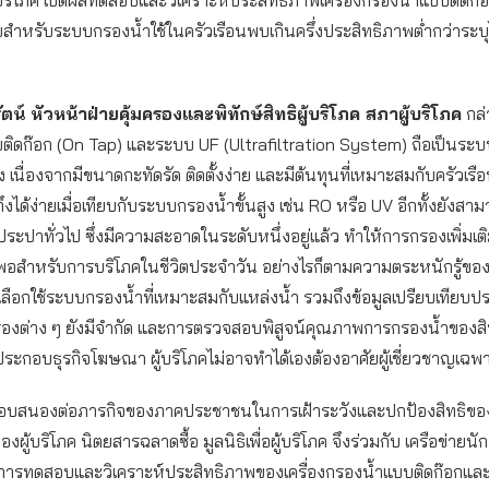
สำหรับระบบกรองน้ำใช้ในครัวเรือนพบเกินครึ่งประสิทธิภาพต่ำกว่าระบ
ตน์ หัวหน้าฝ่ายคุ้มครองและพิทักษ์สิทธิผู้บริโภค สภาผู้บริโภค
กล่า
ิดก๊อก (On Tap) และระบบ UF (Ultrafiltration System) ถือเป็นระบบท
 เนื่องจากมีขนาดกะทัดรัด ติดตั้งง่าย และมีต้นทุนที่เหมาะสมกับครัวเรือ
าถึงได้ง่ายเมื่อเทียบกับระบบกรองน้ำขั้นสูง เช่น RO หรือ UV อีกทั้งยังสา
ประปาทั่วไป ซึ่งมีความสะอาดในระดับหนึ่งอยู่แล้ว ทำให้การกรองเพิ่มเ
ยงพอสำหรับการบริโภคในชีวิตประจำวัน อย่างไรก็ตามความตระหนักรู้ของผ
รเลือกใช้ระบบกรองน้ำที่เหมาะสมกับแหล่งน้ำ รวมถึงข้อมูลเปรียบเทียบป
งต่าง ๆ ยังมีจำกัด และการตรวจสอบพิสูจน์คุณภาพการกรองน้ำของสินค
ู้ประกอบธุรกิจโฆษณา ผู้บริโภคไม่อาจทำได้เองต้องอาศัยผู้เชี่ยวชาญเฉพ
ื่อตอบสนองต่อภารกิจของภาคประชาชนในการเฝ้าระวังและปกป้องสิทธิของ
ผู้บริโภค นิตยสารฉลาดซื้อ มูลนิธิเพื่อผู้บริโภค จึงร่วมกับ เครือข่ายนัก
การทดสอบและวิเคราะห์ประสิทธิภาพของเครื่องกรองน้ำแบบติดก๊อกและ