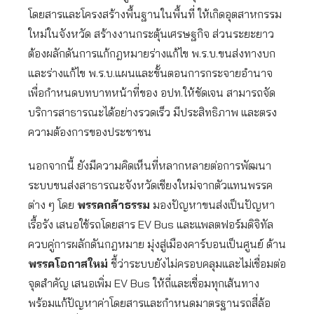
โดยสารและโครงสร้างพื้นฐานในพื้นที่ ให้เกิดอุตสาหกรรม
ใหม่ในจังหวัด สร้างงานกระตุ้นเศรษฐกิจ ส่วนระยะยาว
ต้องผลักดันการแก้กฎหมายร่างแก้ไข พ.ร.บ.ขนส่งทางบก
และร่างแก้ไข พ.ร.บ.แผนและขั้นตอนการกระจายอำนาจ
เพื่อกำหนดบทบาทหน้าที่ของ อปท.ให้ชัดเจน สามารถจัด
บริการสาธารณะได้อย่างรวดเร็ว มีประสิทธิภาพ และตรง
ความต้องการของประชาชน
นอกจากนี้ ยังมีความคิดเห็นที่หลากหลายต่อการพัฒนา
ระบบขนส่งสาธารณะจังหวัดเชียงใหม่จากตัวแทนพรรค
ต่าง ๆ โดย
พรรคกล้าธรรม
มองปัญหาขนส่งเป็นปัญหา
เรื้อรัง เสนอใช้รถโดยสาร EV Bus และแพลตฟอร์มดิจิทัล
ควบคู่การผลักดันกฎหมาย มุ่งสู่เมืองคาร์บอนเป็นศูนย์ ด้าน
พรรคโอกาสใหม่
ชี้ว่าระบบยังไม่ครอบคลุมและไม่เชื่อมต่อ
จุดสำคัญ เสนอเพิ่ม EV Bus ให้ถี่และเชื่อมทุกเส้นทาง
พร้อมแก้ปัญหาค่าโดยสารและกำหนดมาตรฐานรถสี่ล้อ