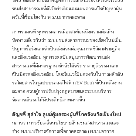
ทัศน์ โดยมีคำถามสำคัญคือ การผลักดันเชียงใหม่ให้มีระบบ
ขนส่งสาธารณะที่ดีได้อย่างไร และแผนการแก้ไขปัญหาฝุ่น
ควันที่เชื่อมโยงกับ พ.ร.บ.อากาศสะอาด
ภาพรวมเวที ทุกพรรคการเมืองสะท้อนถึงความคิดเห็น
ทิศทางเดียวกันว่า ระบบขนส่งสาธารณะของเชียงใหม่เป็น
ปัญหาเรื้อรังและจำเป็นเร่งด่วนต่อคุณภาพชีวิต เศรษฐกิจ
และสิ่งแวดล้อม ทุกพรรคสนับสนุนการพัฒนาขนส่ง
สาธารณะที่มีมาตรฐาน เข้าถึงได้จริง ราคายุติธรรม และ
เป็นมิตรต่อสิ่งแวดล้อม โดยมีแนวโน้มตรงกันในการผลักดัน
รถโดยสารในรูแปบบรถเมล์ไฟฟ้า (EV Bus) ที่เป็นพลังงาน
สะอาด ควบคู่การปรับปรุงกฎหมายและระบบบริหาร
จัดการเดินรถให้มีประสิทธิภาพมากขึ้น
อัญชลี สุคำ
ใ
จ ศูนย์คุ้มครองผู้บริโภคจังหวัดเชียงใหม่
กล่าวว่า การขับเคลื่อนนโยบายด้านขนส่งสาธารณะและ
ร่าง พ.ร.บ.บริหารจัดการเพื่อกาศสะอาด (พ.ร.บ.อากาศ