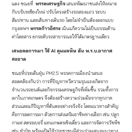
แดง ขณะที่
พรรคเศรษฐกิจ
เสนอพัฒนาขนส่งให้เหมาะ
กับบริบทเชียงใหม่ ปรับโครงสร้างรถสองแถว ระบบ
สัมปทาน และเส้นทางเดินรถ โดยไม่จำเป็นต้องลอกแบบ
กรุงเทพฯ
พรรคก้าวอิสระ
เน้นแก้ความไม่เป็นธรรมด้าน
ค่าโดยสาร ยกระดับรถสาธารณะให้ได้มาตรฐานเดียว
เสนอลดการเผา ใช้
AI คุมมลพิษ ดัน พ.ร.บ.อากาศ
สะอาด
ขณะที่ประเด็นฝุ่น PM2.5 พรรคการเมืองนำเสนอ
สอดคล้องกันว่า การที่ปัญหาทวีความรุนแรงเกิดจาก
จำนวนรถยนต์และกิจกรรมเศรษฐกิจที่เพิ่มขึ้น รวมทั้งการ
เผาในภาคเกษตร จึงต้องสร้างความร่วมมือจากทุกภาค
ส่วนและแก้ปัญหาที่ต้นตออย่างจริงจัง โดยแนวทางสำคัญ
คือการลดการเผา ด้วยการส่งเสริมอาชีพทางเลือก เช่น ปลูก
กาแฟ สตรอเบอรี่ แทนเกษตรเชิงเดี่ยว และการจัดการวัชพืช
เช่น ทำปุ๋ย พร้อมเปิดให้ประชาชนมีส่วนร่วมเสนอแนวทาง