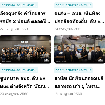
การขนส่งและยานพาหนะ
การขนส่งและยานพาหนะ
อังกฤษตรึง ค่าโดยสาร
ขนส่ง – อบจ. เห็นพ้อง
รถบัส 2 ปอนด์ ตลอดปี
ปลดล็อกท้องถิ่น ดัน EV
70 ลดค่าครองชีพ
Bus อยุธยา
27 กรกฎาคม 2569
24 กรกฎาคม 2569
การขนส่งและยานพาหนะ
การขนส่งและยานพาหนะ
ชูบทบาท อบจ. ดัน EV
สาหัส! นักเรียนตกรถเมล์
Bus ต่างจังหวัด พัฒนา
สภาพรถ เก่า ผุ โทรม
ขนส่งสาธารณะไร้รอย
ถามหามาตรฐานรถ
20 กรกฎาคม 2569
13 กรกฎาคม 2569
ต่อ
ปลอดภัย