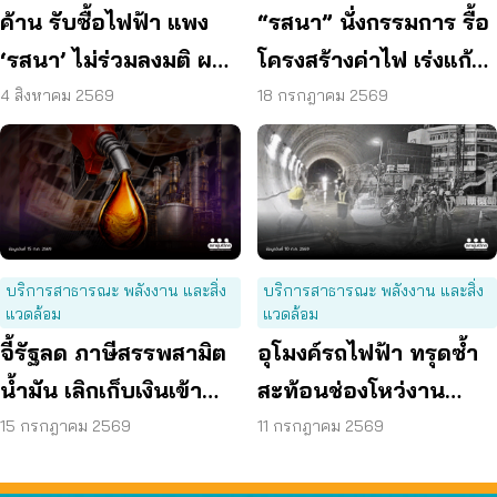
ค้าน รับซื้อไฟฟ้า แพง
“รสนา” นั่งกรรมการ รื้อ
‘รสนา’ ไม่ร่วมลงมติ ผลัก
โครงสร้างค่าไฟ เร่งแก้
ผู้บริโภค “แบก”
ต้นเหตุพลังงานแพง
4 สิงหาคม 2569
18 กรกฎาคม 2569
บริการสาธารณะ พลังงาน และสิ่ง
บริการสาธารณะ พลังงาน และสิ่ง
แวดล้อม
แวดล้อม
จี้รัฐลด ภาษีสรรพสามิต
อุโมงค์รถไฟฟ้า ทรุดซ้ำ
น้ำมัน เลิกเก็บเงินเข้า
สะท้อนช่องโหว่งาน
กองทุน เอื้อโรงกลั่น
ก่อสร้าง จี้ตรวจ
15 กรกฎาคม 2569
11 กรกฎาคม 2569
โครงสร้างใต้ดินทั้งระบบ