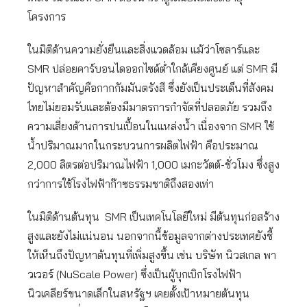
โครงการ
ในมิติด้านความยั่งยืนและสิ่งแวดล้อม แม้ว่าโซลาร์และ
SMR ปล่อยคาร์บอนไดออกไซด์ต่ำใกล้เคียงศูนย์ แต่ SMR มี
ปัญหาสำคัญคือกากกัมมันตรังสี ซึ่งยังเป็นประเด็นที่สังคม
ไทยไม่ยอมรับและต้องมีมาตรการกำจัดที่ปลอดภัย รวมถึง
ความเสี่ยงด้านการปนเปื้อนในแหล่งน้ำ เนื่องจาก SMR ใช้
น้ำปริมาณมากในกระบวนการผลิตไฟฟ้า คือประมาณ
2,000 ลิตรต่อปริมาณไฟฟ้า 1,000 เมกะวัตต์-ชั่วโมง ซึ่งสูง
กว่าการใช้โรงไฟฟ้าก๊าซธรรมชาติถึงสองเท่า
ในมิติด้านต้นทุน SMR เป็นเทคโนโลยีใหม่ มีต้นทุนก่อสร้าง
สูงและยังไม่แน่นอน นอกจากนี้ข้อมูลจากต่างประเทศยังชี้
ให้เห็นถึงปัญหาต้นทุนที่เพิ่มสูงขึ้น เช่น บริษัท นิวสเกล พา
วเวอร์ (NuScale Power) ซึ่งเป็นผู้บุกเบิกโรงไฟฟ้า
นิวเคลียร์ขนาดเล็กในสหรัฐฯ เคยตั้งเป้าหมายต้นทุน